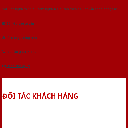
Với kinh nghiệm nhiêu năm nghiên cứu cửa theo tiêu chuẩn công nghệ Châu
Âu.Chúng tôi tự tin là nhà sản xuất & cung cấp hàng đầu tại Việt Nam!
Gửi yêu cầu tư vấn
Tải báo giá tổng hợp
Yêu cầu gọi lại (3 phút)
Dành cho đại lý
ĐỐI TÁC KHÁCH HÀNG