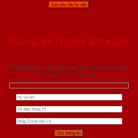
ĐĂNG KÝ NHẬN BÁO GIÁ
Nhập thông tin để nhận được báo giá mới nhât đầy
đủ nhất và chi tiết nhất.