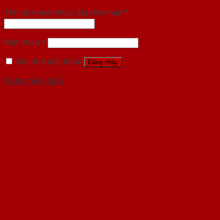
Tên tài khoản hoặc địa chỉ email
*
Mật khẩu
*
Ghi nhớ mật khẩu
Đăng nhập
Quên mật khẩu?