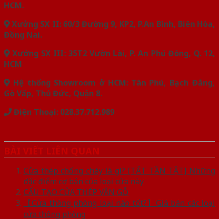
HCM.
Xưởng SX II: 60/3 Đường 9, KP2, P.An Bình, Biên Hòa,
Đồng Nai.
Xưởng SX III: 35T2 Vườn Lài, P. An Phú Đông, Q. 12,
HCM
Hệ thống Showroom ở HCM: Tân Phú, Bạch Đằng,
Gò Vấp, Thủ Đức, Quận 8.
Điện Thoại: 028.37.712.989
BÀI VIẾT LIÊN QUAN
Cửa thép chống cháy là gì? [TẤT TẦN TẬT] Những
đặc điểm cơ bản của loại cửa này
CẤU TẠO CỬA THÉP VÂN GỖ
【Cửa thông phòng loại nào tốt?】Giá bán các loại
cửa thông phòng