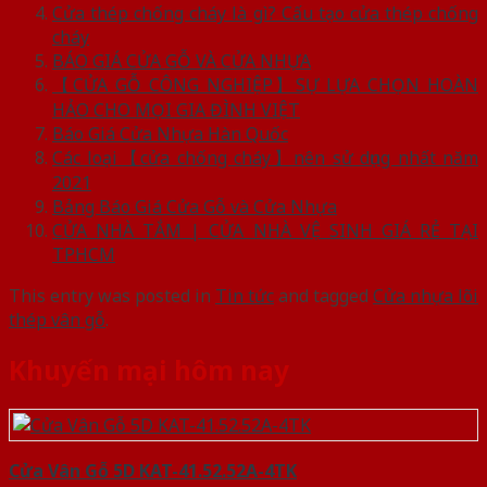
Cửa thép chống cháy là gì? Cấu tạo cửa thép chống
cháy
BÁO GIÁ CỬA GỖ VÀ CỬA NHỰA
【CỬA GỖ CÔNG NGHIỆP】SỰ LỰA CHỌN HOÀN
HẢO CHO MỌI GIA ĐÌNH VIỆT
Báo Giá Cửa Nhựa Hàn Quốc
Các loại【cửa chống cháy】nên sử dụng nhất năm
2021
Bảng Báo Giá Cửa Gỗ và Cửa Nhựa
CỬA NHÀ TẮM | CỬA NHÀ VỆ SINH GIÁ RẺ TẠI
TPHCM
This entry was posted in
Tin tức
and tagged
Cửa nhựa lõi
thép vân gỗ
.
Khuyến mại hôm nay
Cửa Vân Gỗ 5D KAT-41.52.52A-4TK