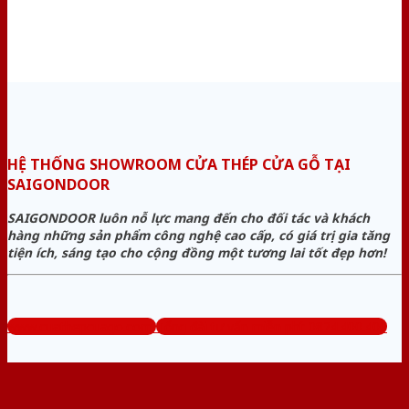
HỆ THỐNG SHOWROOM CỬA THÉP CỬA GỖ TẠI
SAIGONDOOR
SAIGONDOOR luôn nỗ lực mang đến cho đối tác và khách
hàng những sản phẩm công nghệ cao cấp, có giá trị gia tăng
tiện ích, sáng tạo cho cộng đồng một tương lai tốt đẹp hơn!
www.cuathepcuago.com
Tổng đài tư vấn miễn phí: 0824.400.400