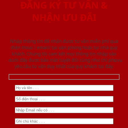
ĐĂNG KÝ TƯ VẤN &
NHẬN ƯU ĐÃI
Nhập thông tin để nhận được tư vấn miễn phí qua
điện thoại / email/ tại văn phòng hoặc tại nhà quý
khách. Chúng tôi cam kết mọi thông tin nhập vào
dưới đây được bảo mật tuyệt đối cũng như chỉ phục vụ
yêu cầu tư vấn duy nhất của quý khách tại đây.