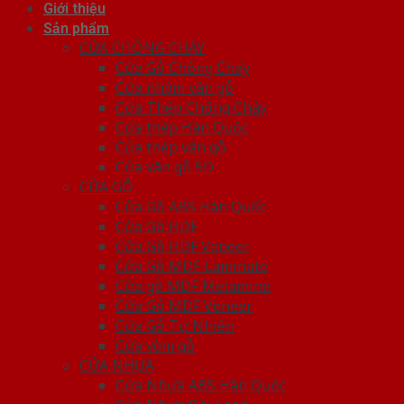
Giới thiệu
Sản phẩm
CỬA CHỐNG CHÁY
Cửa Gỗ Chống Cháy
Cửa nhôm vân gỗ
Cửa Thép Chống Cháy
Cửa thép Hàn Quốc
Cửa thép vân gỗ
Cửa vân gỗ 5D
CỬA GỖ
Cửa Gỗ ABS Hàn Quốc
Cửa Gỗ HDF
Cửa Gỗ HDF Veneer
Cửa Gỗ MDF Laminate
Cửa gỗ MDF Melamine
Cửa Gỗ MDF Veneer
Cửa Gỗ Tự Nhiên
Cửa vòm gỗ
CỬA NHỰA
Cửa Nhựa ABS Hàn Quốc