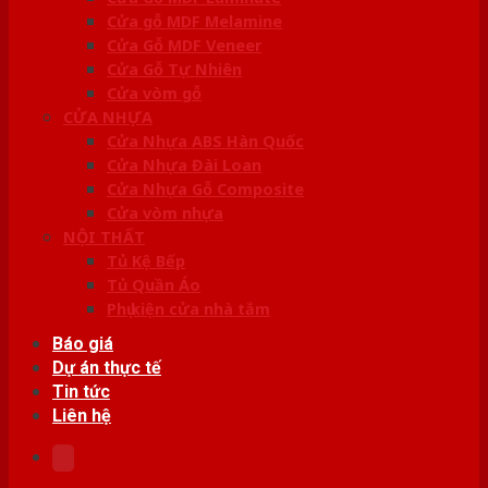
Cửa gỗ MDF Melamine
Cửa Gỗ MDF Veneer
Cửa Gỗ Tự Nhiên
Cửa vòm gỗ
CỬA NHỰA
Cửa Nhựa ABS Hàn Quốc
Cửa Nhựa Đài Loan
Cửa Nhựa Gỗ Composite
Cửa vòm nhựa
NỘI THẤT
Tủ Kệ Bếp
Tủ Quần Áo
Phụ kiện cửa nhà tắm
Báo giá
Dự án thực tế
Tin tức
Liên hệ