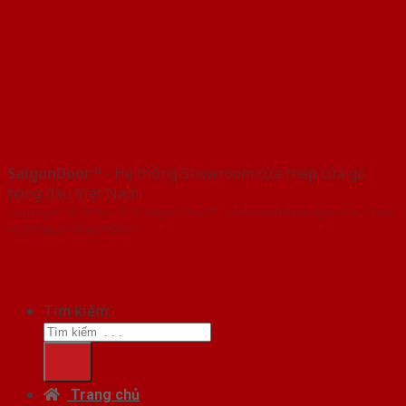
SaigonDoor™
- Hệ thống Showroom cửa thép cửa gỗ
hàng đầu Việt Nam
Copyright ⓒ 2016 – 2026 SaigonDoor™ - www.cuathepcuago.com | Đơn
vị chủ quản SaigonDoor
Tìm kiếm:
Trang chủ