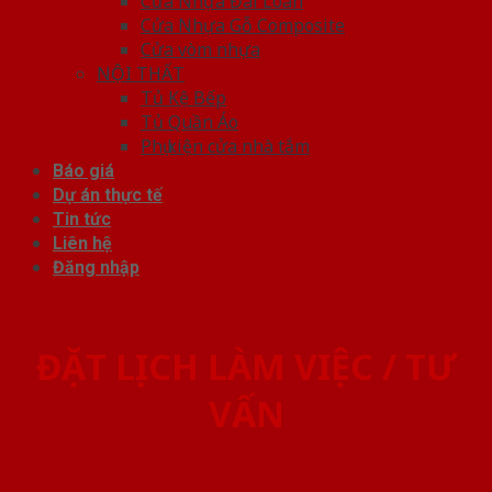
Cửa Nhựa Đài Loan
Cửa Nhựa Gỗ Composite
Cửa vòm nhựa
NỘI THẤT
Tủ Kệ Bếp
Tủ Quần Áo
Phụ kiện cửa nhà tắm
Báo giá
Dự án thực tế
Tin tức
Liên hệ
Đăng nhập
ĐẶT LỊCH LÀM VIỆC / TƯ
VẤN