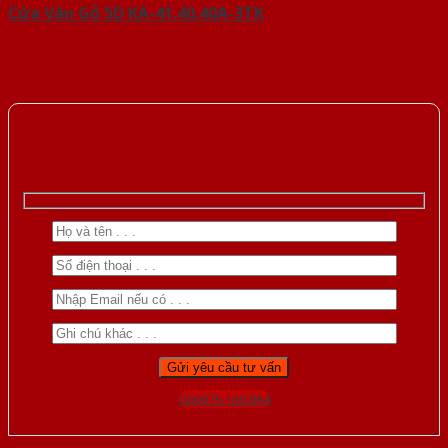
Cửa Vân Gỗ 5D KA-41.40.40A-3TK
Gọi 0976.169.864