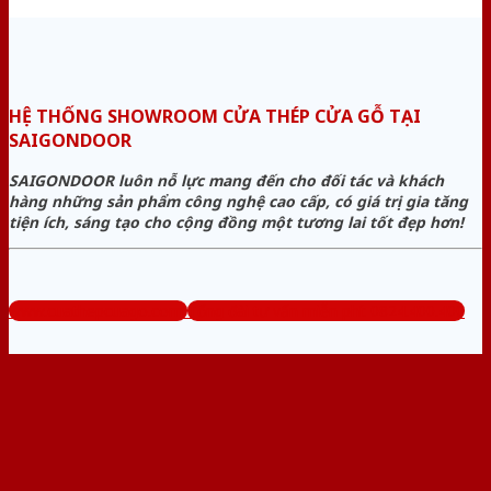
HỆ THỐNG SHOWROOM CỬA THÉP CỬA GỖ TẠI
SAIGONDOOR
SAIGONDOOR luôn nỗ lực mang đến cho đối tác và khách
hàng những sản phẩm công nghệ cao cấp, có giá trị gia tăng
tiện ích, sáng tạo cho cộng đồng một tương lai tốt đẹp hơn!
www.cuathepcuago.com
Tổng đài tư vấn miễn phí: 0824.400.400