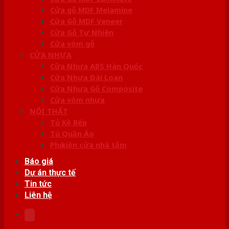
Cửa gỗ MDF Melamine
Cửa Gỗ MDF Veneer
Cửa Gỗ Tự Nhiên
Cửa vòm gỗ
CỬA NHỰA
Cửa Nhựa ABS Hàn Quốc
Cửa Nhựa Đài Loan
Cửa Nhựa Gỗ Composite
Cửa vòm nhựa
NỘI THẤT
Tủ Kệ Bếp
Tủ Quần Áo
Phụ kiện cửa nhà tắm
Báo giá
Dự án thực tế
Tin tức
Liên hệ