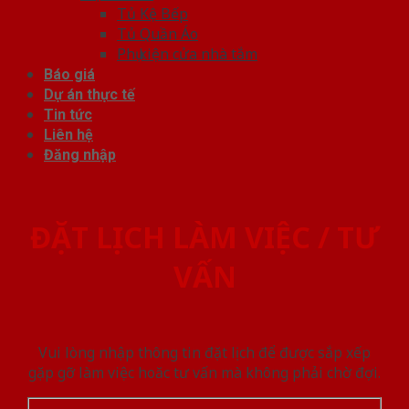
Tủ Kệ Bếp
Tủ Quần Áo
Phụ kiện cửa nhà tắm
Báo giá
Dự án thực tế
Tin tức
Liên hệ
Đăng nhập
ĐẶT LỊCH LÀM VIỆC / TƯ
VẤN
Vui lòng nhập thông tin đặt lịch để được sắp xếp
gặp gỡ làm việc hoăc tư vấn mà không phải chờ đợi.