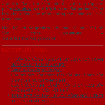
cấp? Bạn đang tìm kiếm một địa chỉ cung cấp sản
phẩm
cửa nhựa
uy tín? Hãy lựa chọn
Saigondoor
để sở
hữu cho không gian mình những sản phẩm cửa chất
lượng nhất.
Liên hệ với
Saigondoor
khi bạn có nhu cầu về
cửa: Hotline
0824.400.400 –
Website:
Https://saigondoor.vn
BÀI VIẾT LIÊN QUAN
【CỬA GỖ CÔNG NGHIỆP】SỰ LỰA CHỌN HOÀN
HẢO CHO MỌI GIA ĐÌNH VIỆT
Báo Giá Cửa Nhựa Hàn Quốc
Cửa nhà tắm, cửa phòng tắm, cửa nhà vệ sinh, cửa
phòng vệ sinh, cửa toilet giá rẻ
CỬA NHÀ VỆ SINH LÀ GÌ?| NÊN CHỌN LOẠI CỬA
PHÒNG VỆ SINH NÀO TỐT NHẤT
TỔNG HỢP CÁC LOẠI 【CỬA PHÒNG NGỦ】THỜI
THƯỢNG NHẤT 2022