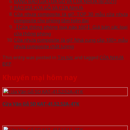
BẢNG BÁO GIÁ CỬA GỖ VÀ CỬA NHỰA [8/2021]
BÁO GIÁ CỬA GỖ VÀ CỬA NHỰA
Cửa nhựa composite là gì?. TOP 30 mẫu cửa nhựa
composite cho phòng tắm hiện đại
【Cửa thông phòng loại nào tốt?】Giá bán các loại
cửa thông phòng
Cửa nhựa composite là gì? Nhà cung cấp 100+ mẫu
nhựa composite chất lượng
This entry was posted in
Tin tức
and tagged
CỬA NHỰA
ĐẸP
.
Khuyến mại hôm nay
Cửa Vân Gỗ 5D KAT-41.52.52A-4TK