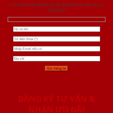
Vui lòng nhập thông tin để đăng ký làm đại lý của
chúng tôi
ĐĂNG KÝ TƯ VẤN &
NHẬN ƯU ĐÃI