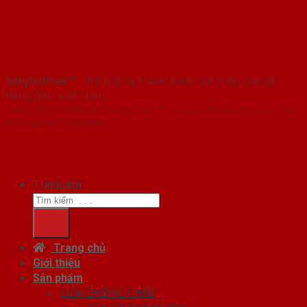
SaigonDoor™
- Hệ thống Showroom cửa thép cửa gỗ
hàng đầu Việt Nam
Copyright ⓒ 2016 – 2026 SaigonDoor™ - www.cuathepcuago.com | Đơn
vị chủ quản SaigonDoor
Tìm kiếm:
Trang chủ
Giới thiệu
Sản phẩm
CỬA CHỐNG CHÁY