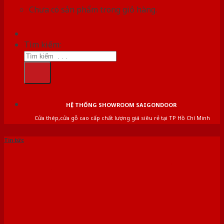
Chưa có sản phẩm trong giỏ hàng.
Tìm kiếm:
HỆ THỐNG SHOWROOM SAIGONDOOR
Cửa thép,cửa gỗ cao cấp chất lượng giá siêu rẻ tại TP Hồ Chí Minh
Tin tức
2340 MẪU CỬA NHỰA ĐẸP
TẠI SAIGONDOOR