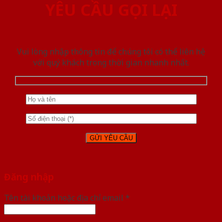
YÊU CẦU GỌI LẠI
Vui lòng nhập thông tin để chúng tôi có thể liên hệ
với quý khách trong thời gian nhanh nhất.
Đăng nhập
Tên tài khoản hoặc địa chỉ email
*