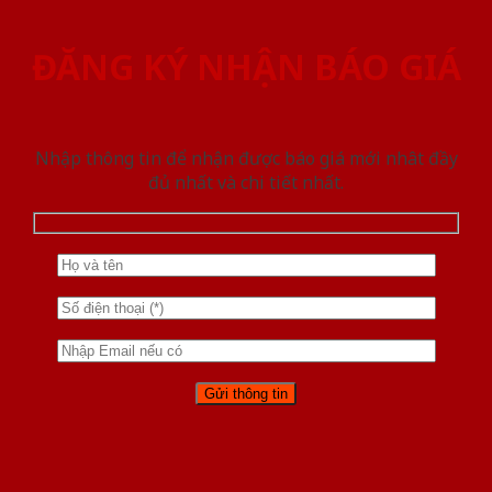
ĐĂNG KÝ NHẬN BÁO GIÁ
Nhập thông tin để nhận được báo giá mới nhât đầy
đủ nhất và chi tiết nhất.