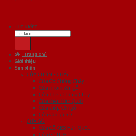
Tìm kiếm:
Trang chủ
Giới thiệu
Sản phẩm
CỬA CHỐNG CHÁY
Cửa Gỗ Chống Cháy
Cửa nhôm vân gỗ
Cửa Thép Chống Cháy
Cửa thép Hàn Quốc
Cửa thép vân gỗ
Cửa vân gỗ 5D
CỬA GỖ
Cửa Gỗ ABS Hàn Quốc
Cửa Gỗ HDF