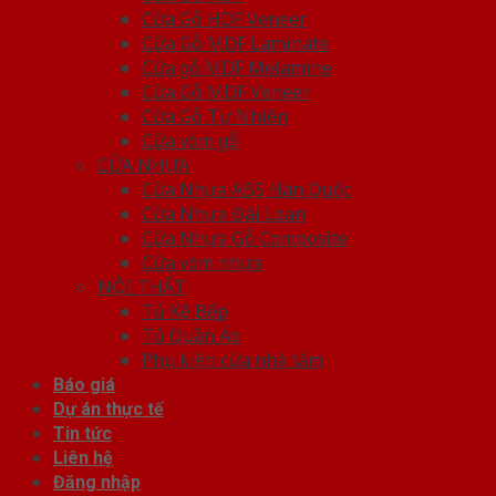
Cửa Gỗ HDF Veneer
Cửa Gỗ MDF Laminate
Cửa gỗ MDF Melamine
Cửa Gỗ MDF Veneer
Cửa Gỗ Tự Nhiên
Cửa vòm gỗ
CỬA NHỰA
Cửa Nhựa ABS Hàn Quốc
Cửa Nhựa Đài Loan
Cửa Nhựa Gỗ Composite
Cửa vòm nhựa
NỘI THẤT
Tủ Kệ Bếp
Tủ Quần Áo
Phụ kiện cửa nhà tắm
Báo giá
Dự án thực tế
Tin tức
Liên hệ
Đăng nhập