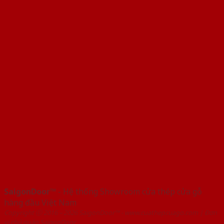
SaigonDoor™
- Hệ thống Showroom cửa thép cửa gỗ
hàng đầu Việt Nam
Copyright ⓒ 2016 – 2026 SaigonDoor™ - www.cuathepcuago.com | Đơn
vị chủ quản SaigonDoor