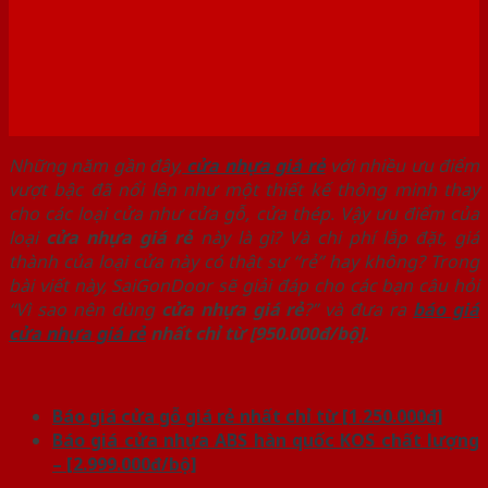
Những năm gần đây,
cửa nhựa giá rẻ
với nhiều ưu điểm
vượt bậc đã nổi lên như một thiết kế thông minh thay
cho các loại cửa như cửa gỗ, cửa thép. Vậy ưu điểm của
loại
cửa nhựa giá rẻ
này là gì? Và chi phí lắp đặt, giá
thành của loại cửa này có thật sự “rẻ” hay không? Trong
bài viết này, SaiGonDoor sẽ giải đáp cho các bạn câu hỏi
“Vì sao nên dùng
cửa nhựa giá rẻ
?” và đưa ra
báo giá
cửa nhựa giá rẻ
nhất chỉ từ [950.000đ/bộ].
Báo giá cửa gỗ giá rẻ nhất chỉ từ [1.250.000đ]
Báo giá cửa nhựa ABS hàn quốc KOS chất lượng
– [2.999.000đ/bộ]