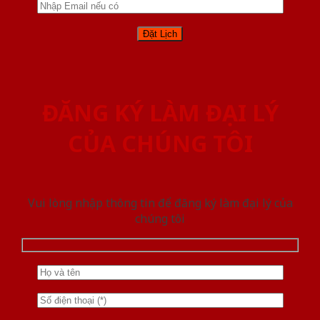
ĐĂNG KÝ LÀM ĐẠI LÝ
CỦA CHÚNG TÔI
Vui lòng nhập thông tin để đăng ký làm đại lý của
chúng tôi