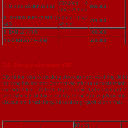
850.000đ ô
7. Ô kính cố định (ô fix)
990.000
nhỏ <250mm
8. KHUNG NẸP (1 MẶT)
60mm (hoặc
219.900
몰딩
45mm)
9. BẢN LỀ / 경첩
180.000
10. Ổ KHÓA / 도어락
550.000
2.3. Báo giá cửa nhựa KSD
Đây là loại cửa có tác dụng siêu chịu nước và không dễ bị
hư hỏng hay ẩm mốc. Chính vì vậy mà cửa sẽ có già thành
cao hơn 2 loại cửa trên. Tuy nhiên về độ bền cũng như
tính thẩm mỹ thì đây là loại cửa có thể đáp ứng được nhu
cầu của mọi khách hàng, kể cả những người kĩ tính nhất.
Khung