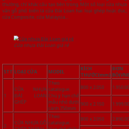
thường, chỉ khác cấu tạo bên trong. Một số loại cửa nhựa
vân gỗ phổ biến là cửa Đài Loan hai loại ghép hoặc đúc,
cửa Composite, cửa Malaysia…
Cửa nhựa Đài Loan giá rẻ
KÍCH
ĐƠN 
STT
LOẠI CỬA
MODEL
THƯỚC
(mm)
BỘ
(VNĐ
Theo
800 x 2.050
1.950.0
CỬA NHỰA
catalogue.
1
ĐÀI LOAN
Chú ý hạn chế
GHÉP
mẫu nhỏ dưới
900 x 2.150
1.999.0
cánh 750mm
Theo
800 x 2.050
2.890.0
CỬA NHỰA GỖ
catalogue.
2