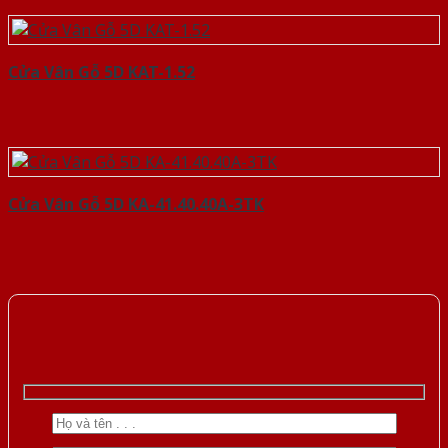
Cửa Vân Gỗ 5D KAT-1.52
Cửa Vân Gỗ 5D KA-41.40.40A-3TK