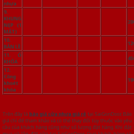
nhựa
9.
KHUNG
20
NẸP (1
MẶT)
10.
12
BẢN LỀ
11. Ổ
45
KHÓA
12.
Công
10
khoét
khóa
Trên đây là
báo giá
cửa nhựa giá rẻ
tại SaiGonDoor. Báo
giá chỉ để tham khảo và có thể thay đổi tùy thuộc vào yêu
cầu của khách hàng cũng như số lượng đặt hàng. Khi đặt
mua và lắp đặt cửa tại SaiGonDoor, Quý khách hàng sẽ