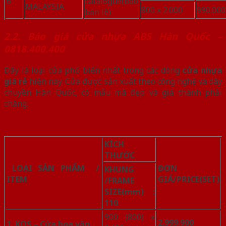
6
catalogue(bao
MALAYSIA
800 x 2.000
990.000
bản lề)
2.2. Báo giá cửa nhựa ABS Hàn Quốc –
0818.400.400
Đây là loại cửa phổ biến nhất trong các dòng
cửa nhựa
giá rẻ
hiện nay. Cửa được sản xuất theo công nghệ và dây
chuyền Hàn Quốc, có mẫu mã đẹp và giá thành phải
chăng.
KÍCH
THƯỚC
LOẠI SẢN PHẨM /
ĐƠN
KHUNG
ITEM
GIÁ/PRICE
(SET)
/FRAME
SIZE(mm)
:
110
900 (800) x
2.999.900
1. KOS –
Cửa hoa văn