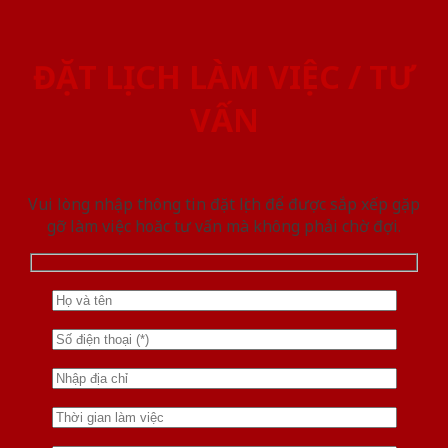
ĐẶT LỊCH LÀM VIỆC / TƯ
VẤN
Vui lòng nhập thông tin đặt lịch để được sắp xếp gặp
gỡ làm việc hoăc tư vấn mà không phải chờ đợi.