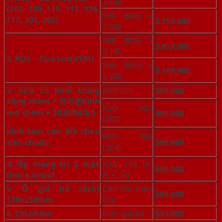
2.100
(102, 105, 110, 111, 116,
900 (800) x
117, 301, 305)
3.150.000
2.200
900 (800) x
3.050.000
2.100
2. KOS – Cửa trơn
(101)
900 (800) x
3.199.900
2.200
3. Cửa có kính trong
KSD 201
399.000
cộng thêm / 유리문
Kính
KSD 202
mờ thêm + 50.000đ/bộ
499.000
(203)
Kính làm cân đối theo
KSD 206
tiêu chuẩn
599.000
(204)
4. Ốp trang trí 2 mặt
KSD 116 (A,
699.000
(mica nhựa)
B, C, D)
5. Ô gió (lá sách)
Cân đối theo
599.000
330x250mm
cửa
6. Chỉ nhôm
Đơn giá/bộ
599.000