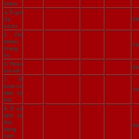
thêm
4. Ô gió
(lá
50
sách)
5. Chỉ
nhôm
15
trang
trí
6. Phào
65
chỉ nổi
7. Ô
kính cố
75
định (ô
fix)
8. Ô cố
định (ô
fix)
95
dạng
tấm