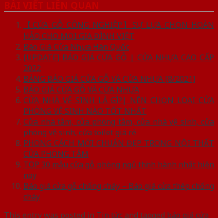
BÀI VIẾT LIÊN QUAN
【CỬA GỖ CÔNG NGHIỆP】SỰ LỰA CHỌN HOÀN
HẢO CHO MỌI GIA ĐÌNH VIỆT
Báo Giá Cửa Nhựa Hàn Quốc
[UPDATE] BÁO GIÁ CỬA GỖ | CỬA NHỰA CAO CẤP
2022
BẢNG BÁO GIÁ CỬA GỖ VÀ CỬA NHỰA [8/2021]
BÁO GIÁ CỬA GỖ VÀ CỬA NHỰA
CỬA NHÀ VỆ SINH LÀ GÌ?| NÊN CHỌN LOẠI CỬA
PHÒNG VỆ SINH NÀO TỐT NHẤT
Cửa nhà tắm, cửa phòng tắm, cửa nhà vệ sinh, cửa
phòng vệ sinh, cửa toilet giá rẻ
PHONG CÁCH MỚI CHUẨN ĐẸP TRONG NỘI THẤT
CỬA PHÒNG TẮM
TOP 30 mẫu cửa gỗ phòng ngủ thịnh hành nhất hiện
nay
Báo giá cửa gỗ chống cháy – Báo giá cửa thép chống
cháy
This entry was posted in
Tin tức
and tagged
báo giá cửa