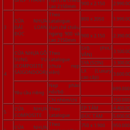
GHÉP THANH
Hạn chế chiều
900 x 2.150
2.990.0
cao 2150mm
Theo
800 x 2050
1.990.0
CỬA NHỰA
catalogue.
3
ĐÀI LOAN
Hạn chế chiều
ĐÚC
ngang 900 và
900 x 2.150
2.390.0
cao 2150mm
SYB (PHỦ
3.100.0
CỬA NHỰA GỖ
Theo
VÂN)
SUNG YU
catalogue
SYA (SƠN)
3.300.0
(COMPOSITE
(chưa nẹp
LX (Luxury
SAIGONDOOR)
viền)
4
3.600.0
cao cấp)
Nẹp phào
699.000
nổi/bộ
Yêu cầu riêng
Chỉ nhôm/chỉ
150.000
ÉP TẤM
4.400.0
CỬA NHỰA
Theo
5
COMPOSITE
catalogue
ĐÚC TẤM
5.600.0
Theo
750 x 1.900
950.000
CỬA NHỰA