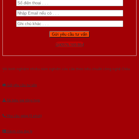
Gọi 0976.169.864
Với kinh nghiệm nhiêu năm nghiên cứu cửa theo tiêu chuẩn công nghệ Châu
Âu.Chúng tôi tự tin là nhà sản xuất & cung cấp hàng đầu tại Việt Nam!
Gửi yêu cầu tư vấn
Tải báo giá tổng hợp
Yêu cầu gọi lại (3 phút)
Dành cho đại lý