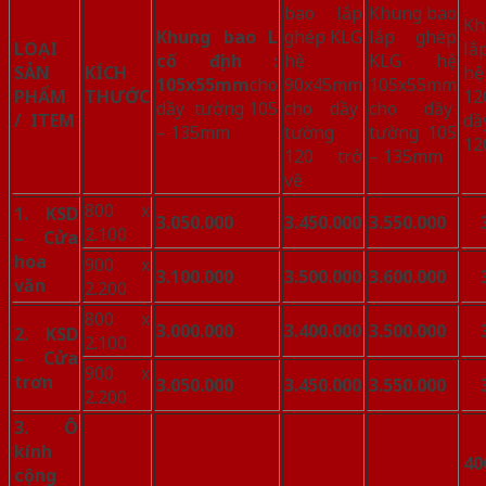
bao lắp
Khung bao
K
Khung bao L
ghép KLG
lắp ghép
LOẠI
lắ
cố định :
hệ
KLG hệ
SẢN
KÍCH
hệ
105x55mm
cho
90x45mm
105x55mm
PHẨM
THƯỚC
12
dầy tường 105
cho dầy
cho dầy
/ ITEM
d
– 135mm
tường
tường 105
12
120 trở
– 135mm
về
800 x
1. KSD
3.050.000
3.450.000
3.550.000
3.
2.100
–
Cửa
hoa
900 x
3.100.000
3.500.000
3.600.000
3.
văn
2.200
800 x
3.000.000
3.400.000
3.500.000
3.
2. KSD
2.100
– Cửa
900 x
trơn
3.050.000
3.450.000
3.550.000
3.
2.200
3. Ô
kính
40
cộng