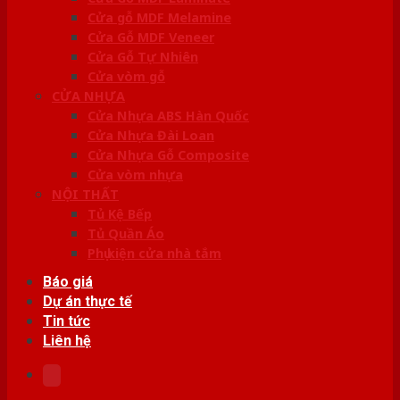
Cửa gỗ MDF Melamine
Cửa Gỗ MDF Veneer
Cửa Gỗ Tự Nhiên
Cửa vòm gỗ
CỬA NHỰA
Cửa Nhựa ABS Hàn Quốc
Cửa Nhựa Đài Loan
Cửa Nhựa Gỗ Composite
Cửa vòm nhựa
NỘI THẤT
Tủ Kệ Bếp
Tủ Quần Áo
Phụ kiện cửa nhà tắm
Báo giá
Dự án thực tế
Tin tức
Liên hệ