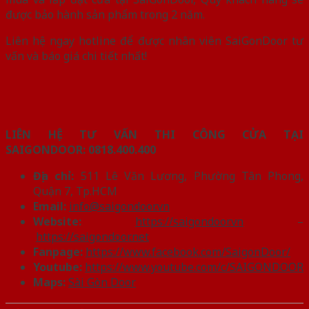
được bảo hành sản phẩm trong 2 năm.
Liên hệ ngay hotline để được nhân viên SaiGonDoor tư
vấn và báo giá chi tiết nhất!
LIÊN HỆ TƯ VẤN THI CÔNG CỬA TẠI
SAIGONDOOR:
0818.400.400
Địa chỉ:
511 Lê Văn Lương, Phường Tân Phong,
Quận 7, Tp.HCM
Email:
info@saigondoor.vn
Website:
https://saigondoor.vn
–
https://saigondoor.net
Fanpage:
https://www.facebook.com/SaigonDoor/
Youtube:
https://www.youtube.com/c/SAIGONDOOR
Maps:
Sài Gòn Door