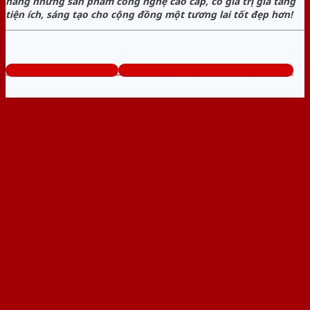
hàng những sản phẩm công nghệ cao cấp, có giá trị gia tăng
tiện ích, sáng tạo cho cộng đồng một tương lai tốt đẹp hơn!
www.cuathepcuago.com
Tổng đài tư vấn miễn phí: 0824.400.400