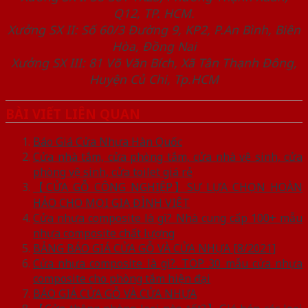
Q12, TP. HCM.
Xưởng SX II: Số 60/3 Đường 9, KP2, P.An Bình, Biên
Hòa, Đồng Nai
Xưởng SX III: 81 Võ Văn Bích, Xã Tân Thạnh Đông,
Huyện Củ Chi, Tp.HCM
BÀI VIẾT LIÊN QUAN
Báo Giá Cửa Nhựa Hàn Quốc
Cửa nhà tắm, cửa phòng tắm, cửa nhà vệ sinh, cửa
phòng vệ sinh, cửa toilet giá rẻ
【CỬA GỖ CÔNG NGHIỆP】SỰ LỰA CHỌN HOÀN
HẢO CHO MỌI GIA ĐÌNH VIỆT
Cửa nhựa composite là gì? Nhà cung cấp 100+ mẫu
nhựa composite chất lượng
BẢNG BÁO GIÁ CỬA GỖ VÀ CỬA NHỰA [8/2021]
Cửa nhựa composite là gì?. TOP 30 mẫu cửa nhựa
composite cho phòng tắm hiện đại
BÁO GIÁ CỬA GỖ VÀ CỬA NHỰA