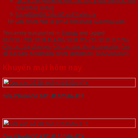
【Cửa thông phòng loại nào tốt?】Giá bán các loại
cửa thông phòng
Bảng Báo Giá Cửa Gỗ và Cửa Nhựa
Cửa nhựa ABS là gì? Có nên dùng cửa nhựa abs?
This entry was posted in
Tin tức
and tagged
0826.901.901
,
0834.494.494
,
0834.715.715
,
0933.707.707
,
Cấu tạo cửa gỗ nhựa
,
Cấu tạo cửa nhựa composite
,
Cửa
gỗ Sài Gòn
,
Khuôn cửa nhựa composite
,
SAIGONDOOR
.
Khuyến mại hôm nay
Cửa Vân Gỗ 5D KAT-41.52.52A-4TK
Cửa Vân Gỗ 5D KAT-41.51.51A-3TK