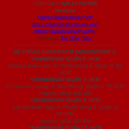
CSKH 24/7:
028.37.712.989
Website
https://saigondoor.net/
https://saigondoor.com.vn/
https://cuagosaigon.com/
Fanpage
:
Sài Gòn Door
————————————————————
HỆ THỐNG SHOWROOM SAIGONDOOR ®
*
SHOWROOM QUẬN 9, HCM
669 Đỗ Xuân Hợp, P. Phước Long B, Quận 9, Tp
HCM
*SHOWROOM QUẬN 7, HCM
511 Lê Văn Lương, P. Tân Phong, Quận 7, TP.HCM
Hotline: 0818.400.400
*SHOWROOM QUẬN 9, HCM
535 Đỗ Xuân Hợp, P. Phước Long B, Quận 9,
TP.HCM
Hotline: 0828.400.400
*SHOWROOM QUẬN 12, HCM