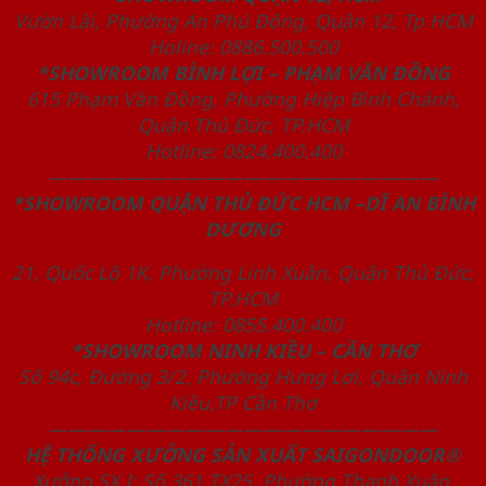
Vườn Lài, Phường An Phú Đông, Quận 12, Tp HCM
Holine: 0886.500.500
*SHOWROOM BÌNH LỢI – PHẠM VĂN ĐỒNG
615 Phạm Văn Đồng, Phường Hiệp Bình Chánh,
Quận Thủ Đức, TP.HCM
Hotline: 0824.400.400
————————————————————
*SHOWROOM QUẬN THỦ ĐỨC HCM –DĨ AN BÌNH
DƯƠNG
21, Quốc Lộ 1K, Phường Linh Xuân, Quận Thủ Đức,
TP.HCM
Hotline: 0855.400.400
*SHOWROOM NINH KIỀU – CẦN THƠ
Số 94c, Đường 3/2, Phường Hưng Lợi, Quận Ninh
Kiều,TP Cần Thơ
————————————————————
HỆ THỐNG XƯỞNG SẢN XUẤT SAIGONDOOR®
Xưởng SX I: Số 361 TX25, Phường Thạnh Xuân,