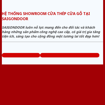
HỆ THỐNG SHOWROOM CỬA THÉP CỬA GỖ TẠI
SAIGONDOOR
SAIGONDOOR luôn nỗ lực mang đến cho đối tác và khách
hàng những sản phẩm công nghệ cao cấp, có giá trị gia tăng
tiện ích, sáng tạo cho cộng đồng một tương lai tốt đẹp hơn!
www.cuathepcuago.com
Tổng đài tư vấn miễn phí: 0824.400.400