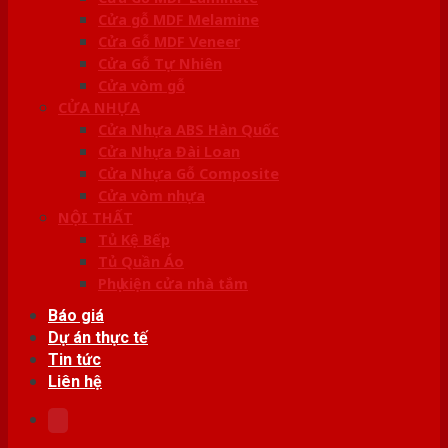
Cửa gỗ MDF Melamine
Cửa Gỗ MDF Veneer
Cửa Gỗ Tự Nhiên
Cửa vòm gỗ
CỬA NHỰA
Cửa Nhựa ABS Hàn Quốc
Cửa Nhựa Đài Loan
Cửa Nhựa Gỗ Composite
Cửa vòm nhựa
NỘI THẤT
Tủ Kệ Bếp
Tủ Quần Áo
Phụ kiện cửa nhà tắm
Báo giá
Dự án thực tế
Tin tức
Liên hệ