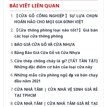
BÀI VIẾT LIÊN QUAN
【CỬA GỖ CÔNG NGHIỆP】SỰ LỰA CHỌN
HOÀN HẢO CHO MỌI GIA ĐÌNH VIỆT
【Cửa thông phòng loại nào tốt?】Giá bán
các loại cửa thông phòng
BÁO GIÁ CỬA GỖ VÀ CỬA NHỰA
Bảng Báo Giá Cửa Gỗ và Cửa Nhựa
Cửa thép chống cháy là gì? [TẤT TẦN TẬT]
Những đặc điểm cơ bản của loại cửa này
Những mẫu cửa phòng ngủ đẹp và bán chạy
đầu năm 2021
CỬA NHÀ TẮM | CỬA NHÀ VỆ SINH GIÁ RẺ
TẠI TPHCM
CỬA NHÀ TẮM | CỬA NHÀ TẮM GIÁ RẺ TẠI