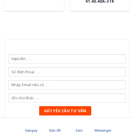
41.40.40A-3TK
Gọi 0976.169.864
Gọi ngay
Bản đồ
Zalo
Messenger