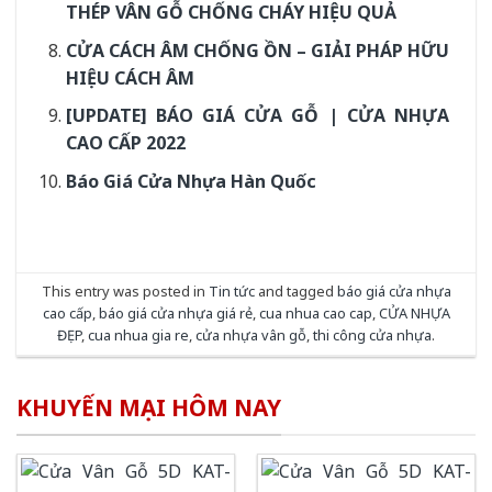
THÉP VÂN GỖ CHỐNG CHÁY HIỆU QUẢ
CỬA CÁCH ÂM CHỐNG ỒN – GIẢI PHÁP HỮU
HIỆU CÁCH ÂM
[UPDATE] BÁO GIÁ CỬA GỖ | CỬA NHỰA
CAO CẤP 2022
Báo Giá Cửa Nhựa Hàn Quốc
This entry was posted in
Tin tức
and tagged
báo giá cửa nhựa
cao cấp
,
báo giá cửa nhựa giá rẻ
,
cua nhua cao cap
,
CỬA NHỰA
ĐẸP
,
cua nhua gia re
,
cửa nhựa vân gỗ
,
thi công cửa nhựa
.
KHUYẾN MẠI HÔM NAY