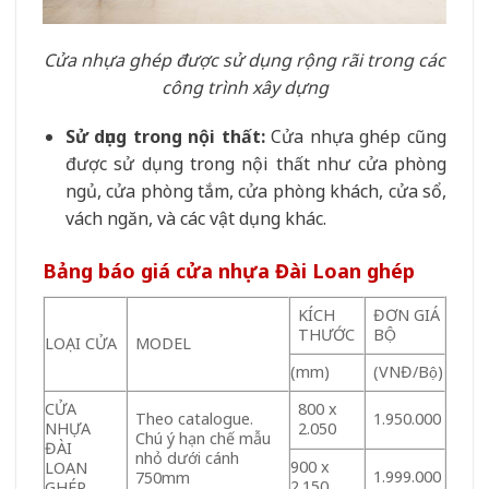
Cửa nhựa ghép được sử dụng rộng rãi trong các
công trình xây dựng
Sử dụng trong nội thất:
Cửa nhựa ghép cũng
được sử dụng trong nội thất như cửa phòng
ngủ, cửa phòng tắm, cửa phòng khách, cửa sổ,
vách ngăn, và các vật dụng khác.
Bảng báo giá cửa nhựa Đài Loan ghép
KÍCH
ĐƠN GIÁ
THƯỚC
BỘ
LOẠI CỬA
MODEL
(mm)
(VNĐ/Bộ)
CỬA
800 x
Theo catalogue.
1.950.000
NHỰA
2.050
Chú ý hạn chế mẫu
ĐÀI
nhỏ dưới cánh
900 x
LOAN
1.999.000
750mm
2.150
GHÉP