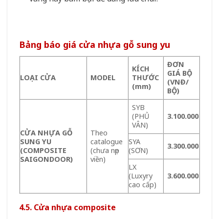
Bảng báo giá cửa nhựa gỗ sung yu
ĐƠN
KÍCH
GIÁ BỘ
LOẠI CỬA
MODEL
THƯỚC
(VNĐ/
(mm)
BỘ)
SYB
(PHỦ
3.100.000
VÂN)
CỬA NHỰA GỖ
Theo
SUNG YU
catalogue
SYA
3.300.000
(COMPOSITE
(chưa nẹp
(SƠN)
SAIGONDOOR)
viền)
LX
(Luxyry
3.600.000
cao cấp)
4.5. Cửa nhựa composite