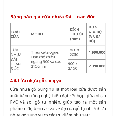
Bảng báo giá cửa nhựa Đài Loan đúc
ĐƠN
KÍCH
LOẠI
GIÁ BỘ
MODEL
THƯỚC
CỬA
(VNĐ/
(mm)
BỘ)
CỬA
800 x
Theo catalogue.
1.990.000
NHỰA
2050
Hạn chế chiều
ĐÀI
ngang 900 và cao
900 x
LOAN
2.390.000
2150mm
2.150
ĐÚC
4.4. Cửa nhựa gỗ sung yu
Cửa nhựa gỗ Sung Yu là một loại cửa được sản
xuất bằng công nghệ hiện đại kết hợp giữa nhựa
PVC và sợi gỗ tự nhiên, giúp tạo ra một sản
phẩm có độ bền cao và vẻ đẹp của gỗ tự nhiên.Cửa
nhựa gỗ sung yu có các ưu điểm như sau: