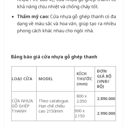
khả năng chịu nhiệt và chống cháy tốt.
Thẩm mỹ cao:
Cửa nhựa gỗ ghép thanh có đa
dạng về màu sắc và hoa văn, giúp tạo ra nhiều
phong cách khác nhau cho ngôi nhà.
Bảng báo giá cửa nhựa gỗ ghép thanh
ĐƠN
KÍCH
GIÁ BỘ
LOẠI CỬA
MODEL
THƯỚC
(VNĐ/
(mm)
BỘ)
800 x
2.890.000
CỬA NHỰA
Theo catalogue.
2.050
GỖ GHÉP
Hạn chế chiều
900 x
THANH
cao 2150mm
2.990.000
2.150