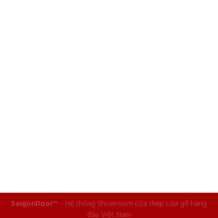
SaigonDoor™
- Hệ thống Showroom cửa thép cửa gỗ hàng
đầu Việt Nam