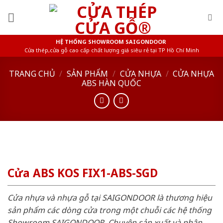
Skip
to
content
HỆ THỐNG SHOWROOM SAIGONDOOR
Cửa thép,cửa gỗ cao cấp chất lượng giá siêu rẻ tại TP Hồ Chí Minh
TRANG CHỦ
/
SẢN PHẨM
/
CỬA NHỰA
/
CỬA NHỰA
ABS HÀN QUỐC
Cửa ABS KOS FIX1-ABS-SGD
Cửa nhựa và nhựa gỗ tại SAIGONDOOR là thương hiệu
sản phẩm các dòng cửa trong một chuỗi các hệ thống
Showroom SAIGONDOOR. Chuyên sản xuất và phân