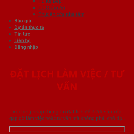
Tủ Kệ Bếp
Tủ Quần Áo
Phụ kiện cửa nhà tắm
Báo giá
Dự án thực tế
Tin tức
Liên hệ
Đăng nhập
ĐẶT LỊCH LÀM VIỆC / TƯ
VẤN
Vui lòng nhập thông tin đặt lịch để được sắp xếp
gặp gỡ làm việc hoăc tư vấn mà không phải chờ đợi.