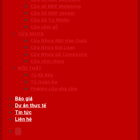
Cửa gỗ MDF Melamine
Cửa Gỗ MDF Veneer
Cửa Gỗ Tự Nhiên
Cửa vòm gỗ
CỬA NHỰA
Cửa Nhựa ABS Hàn Quốc
Cửa Nhựa Đài Loan
Cửa Nhựa Gỗ Composite
Cửa vòm nhựa
NỘI THẤT
Tủ Kệ Bếp
Tủ Quần Áo
Phụ kiện cửa nhà tắm
Báo giá
Dự án thực tế
Tin tức
Liên hệ