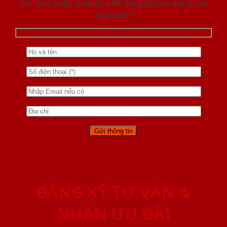
Vui lòng nhập thông tin để đăng ký làm đại lý của
chúng tôi
ĐĂNG KÝ TƯ VẤN &
NHẬN ƯU ĐÃI