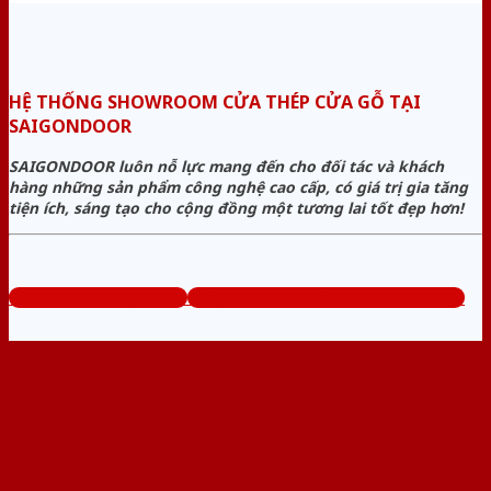
HỆ THỐNG SHOWROOM CỬA THÉP CỬA GỖ TẠI
SAIGONDOOR
SAIGONDOOR luôn nỗ lực mang đến cho đối tác và khách
hàng những sản phẩm công nghệ cao cấp, có giá trị gia tăng
tiện ích, sáng tạo cho cộng đồng một tương lai tốt đẹp hơn!
www.cuathepcuago.com
Tổng đài tư vấn miễn phí: 0824.400.400