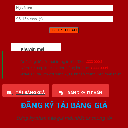
Khuyến mại
Quà tặng đồ nội thất trang trí lên đến
1.000.000đ
Giảm trực tiếp khi mua đơn hàng lớn hơn
3.000.000đ
Nhiều ưu đãi lớn khi đăng ký tài khoản thành viên thân thiết
TẢI BẢNG GIÁ
ĐĂNG KÝ TƯ VẤN
ĐĂNG KÝ TẢI BẢNG GIÁ
Đăng ký nhận báo giá mới nhất từ chúng tôi