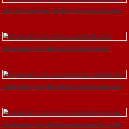
Cửa Thép Chống Cháy 2P dung 2 tay nam Cửa-a-SGD
Cửa Gỗ Chống Cháy MDF O4-C1 Phào chi-a-SGD
Cửa Gỗ Chống Cháy MDF Veneer P1R2 Xoan Đào-SGD
Cửa Gỗ Chống Cháy MDF Laminate van ngang-a-SGD