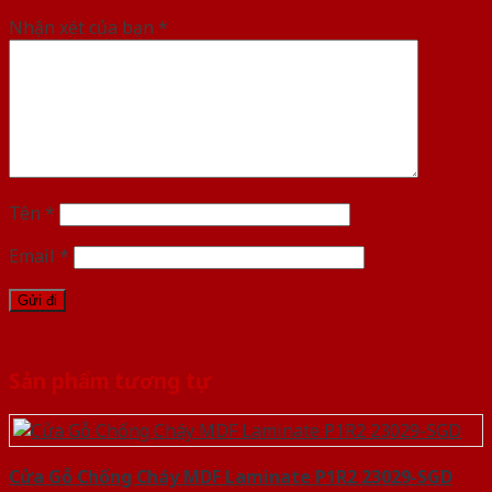
Nhận xét của bạn
*
Tên
*
Email
*
Sản phẩm tương tự
Cửa Gỗ Chống Cháy MDF Laminate P1R2 23029-SGD