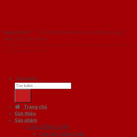
SaigonDoor™
- Hệ thống Showroom cửa thép cửa gỗ
hàng đầu Việt Nam
Copyright ⓒ 2016 – 2026 SaigonDoor™ - www.cuathepcuago.com | Đơn
vị chủ quản SaigonDoor
Tìm kiếm:
Trang chủ
Giới thiệu
Sản phẩm
CỬA CHỐNG CHÁY
Cửa Gỗ Chống Cháy