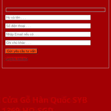
Gọi 0976.169.864
Cửa Gỗ Hàn Quốc SYB
1369-HQ-SGD