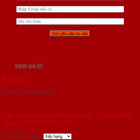
Đánh giá (0)
Đánh giá
Chưa có đánh giá nào.
Hãy là người đầu tiên nhận xét “Cửa Gỗ Hàn
Quốc SYB 1369-HQ-SGD”
Đánh giá của bạn