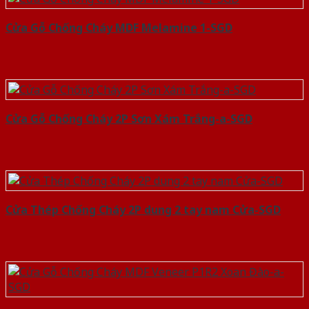
Cửa Gỗ Chống Cháy MDF Melamine 1-SGD
Cửa Gỗ Chống Cháy 2P Sơn Xám Trắng-a-SGD
Cửa Thép Chống Cháy 2P dung 2 tay nam Cửa-SGD