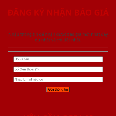
ĐĂNG KÝ NHẬN BÁO GIÁ
Nhập thông tin để nhận được báo giá mới nhât đầy
đủ nhất và chi tiết nhất.