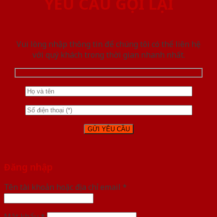
YÊU CẦU GỌI LẠI
Vui lòng nhập thông tin để chúng tôi có thể liên hệ
với quý khách trong thời gian nhanh nhất.
Đăng nhập
Tên tài khoản hoặc địa chỉ email
*
Mật khẩu
*