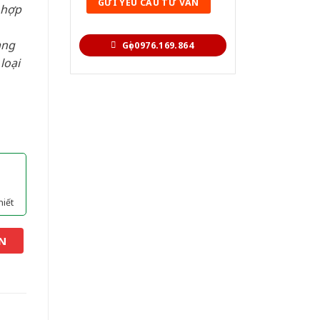
 hợp
àng
Gọi 0976.169.864
loại
hiết
N