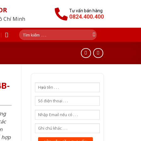
OR
Tư vấn bán hàng
0824.400.400
Hồ Chí Minh
Tìm
kiếm:
B-
ơng
các
n
ỗ hợp