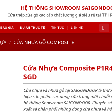
HỆ THỐNG SHOWROOM SAIGONDO
Cửa thép,cửa gỗ cao cấp chất lượng giá siêu rẻ tại TP 
BÁO GIÁ
DỰ ÁN THỰC TẾ
TIN TỨC
LIÊN HỆ
HỰA
/
CỬA NHỰA GỖ COMPOSITE
Cửa Nhựa Composite P1R4
SGD
Cửa nhựa và nhựa gỗ tại SAIGONDOOR là thư
hiệu sản phẩm các dòng cửa trong một chuỗi 
hệ thống Showroom SAIGONDOOR. Chuyên sả
xuất và phân phối những dòng cửa nhựa và h