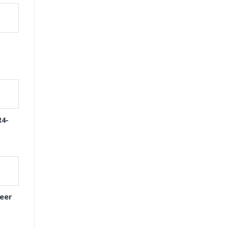
R4-
eer