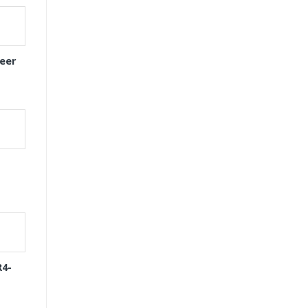
eer
R4-