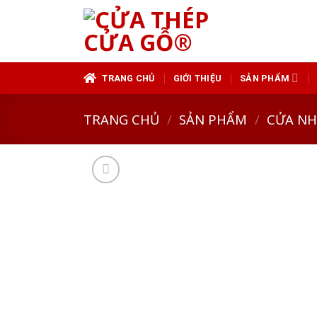
Skip
to
content
TRANG CHỦ
GIỚI THIỆU
SẢN PHẨM
TRANG CHỦ
/
SẢN PHẨM
/
CỬA N