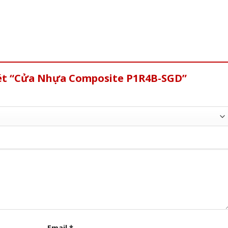
xét “Cửa Nhựa Composite P1R4B-SGD”
Email
*