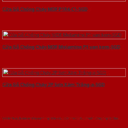
Cửa Gỗ Chống Cháy MDF P1R4-C1-SGD
Cửa Gỗ Chống Cháy MDF Melamine P1 van kem-SGD
Cửa Gỗ Chống Cháy 2P Sơn Xám Trắng-a-SGD
Với kinh nghiệm nhiêu năm nghiên cứu cửa theo tiêu chuẩn công nghệ Châu
Âu.Chúng tôi tự tin là nhà sản xuất & cung cấp hàng đầu tại Việt Nam!