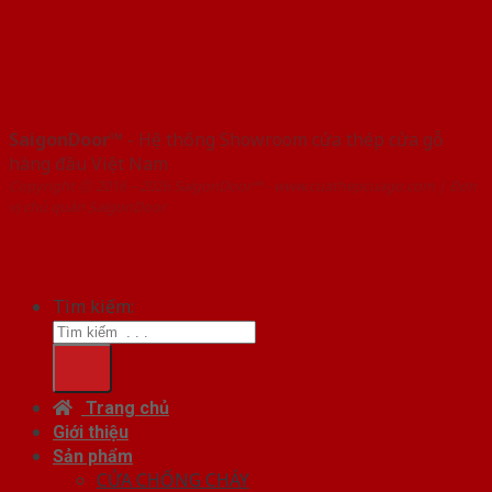
SaigonDoor™
- Hệ thống Showroom cửa thép cửa gỗ
hàng đầu Việt Nam
Copyright ⓒ 2016 – 2026 SaigonDoor™ - www.cuathepcuago.com | Đơn
vị chủ quản SaigonDoor
Tìm kiếm:
Trang chủ
Giới thiệu
Sản phẩm
CỬA CHỐNG CHÁY