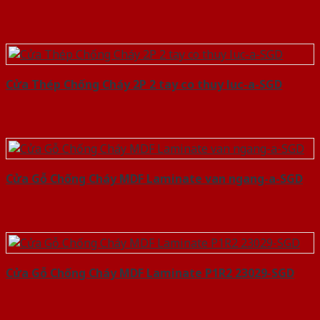
Cửa Thép Chống Cháy 2P 2 tay co thuy luc-a-SGD
Cửa Gỗ Chống Cháy MDF Laminate van ngang-a-SGD
Cửa Gỗ Chống Cháy MDF Laminate P1R2 23029-SGD