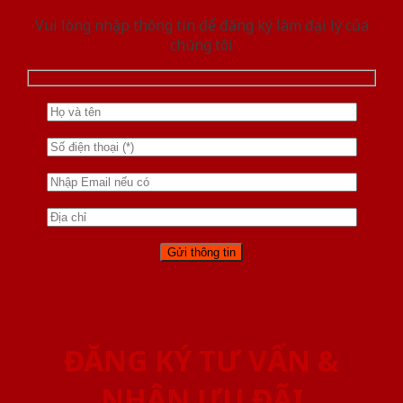
Vui lòng nhập thông tin để đăng ký làm đại lý của
chúng tôi
ĐĂNG KÝ TƯ VẤN &
NHẬN ƯU ĐÃI