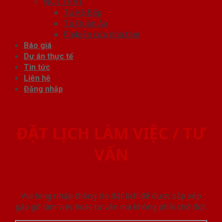
NỘI THẤT
Tủ Kệ Bếp
Tủ Quần Áo
Phụ kiện cửa nhà tắm
Báo giá
Dự án thực tế
Tin tức
Liên hệ
Đăng nhập
ĐẶT LỊCH LÀM VIỆC / TƯ
VẤN
Vui lòng nhập thông tin đặt lịch để được sắp xếp
gặp gỡ làm việc hoăc tư vấn mà không phải chờ đợi.