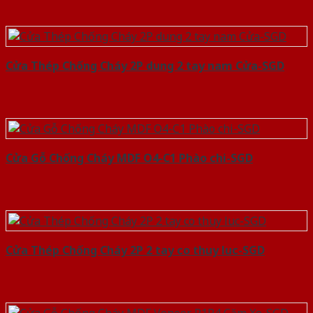
Cửa Thép Chống Cháy 2P dung 2 tay nam Cửa-SGD
Cửa Gỗ Chống Cháy MDF O4-C1 Phào chi-SGD
Cửa Thép Chống Cháy 2P 2 tay co thuy luc-SGD