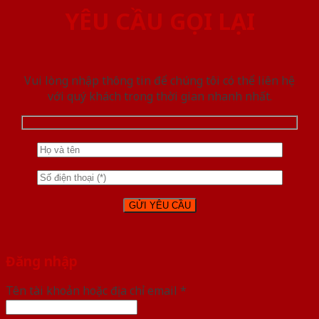
YÊU CẦU GỌI LẠI
Vui lòng nhập thông tin để chúng tôi có thể liên hệ
với quý khách trong thời gian nhanh nhất.
Đăng nhập
Tên tài khoản hoặc địa chỉ email
*