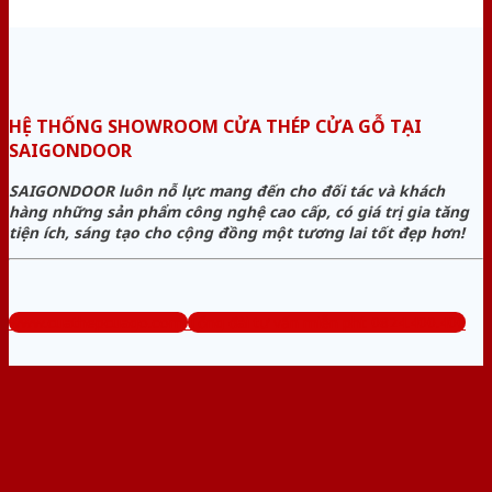
HỆ THỐNG SHOWROOM CỬA THÉP CỬA GỖ TẠI
SAIGONDOOR
SAIGONDOOR luôn nỗ lực mang đến cho đối tác và khách
hàng những sản phẩm công nghệ cao cấp, có giá trị gia tăng
tiện ích, sáng tạo cho cộng đồng một tương lai tốt đẹp hơn!
www.cuathepcuago.com
Tổng đài tư vấn miễn phí: 0824.400.400