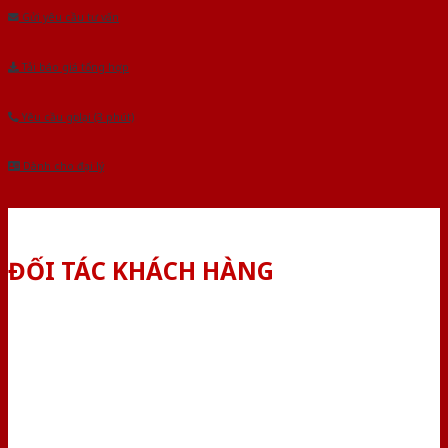
Gửi yêu cầu tư vấn
Tải báo giá tổng hợp
Yêu cầu gọi lại (3 phút)
Dành cho đại lý
ĐỐI TÁC KHÁCH HÀNG