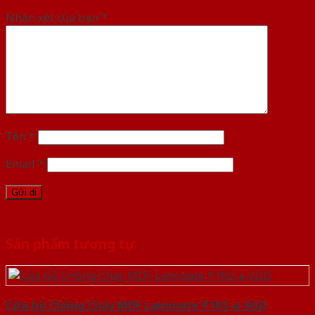
Nhận xét của bạn
*
Tên
*
Email
*
Sản phẩm tương tự
Cửa Gỗ Chống Cháy MDF Laminate P1R2-a-SGD