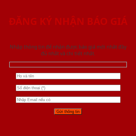
ĐĂNG KÝ NHẬN BÁO GIÁ
Nhập thông tin để nhận được báo giá mới nhât đầy
đủ nhất và chi tiết nhất.