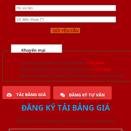
Khuyến mại
Quà tặng đồ nội thất trang trí lên đến
1.000.000đ
Giảm trực tiếp khi mua đơn hàng lớn hơn
3.000.000đ
Nhiều ưu đãi lớn khi đăng ký tài khoản thành viên thân thiết
TẢI BẢNG GIÁ
ĐĂNG KÝ TƯ VẤN
ĐĂNG KÝ TẢI BẢNG GIÁ
Đăng ký nhận báo giá mới nhất từ chúng tôi