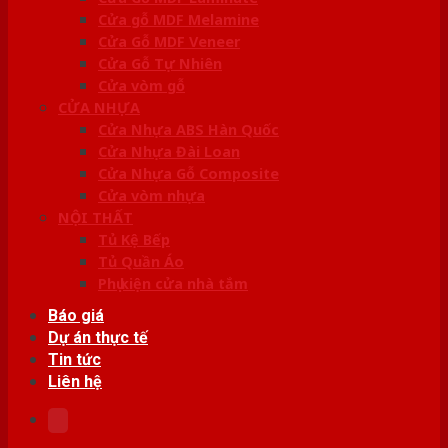
Cửa gỗ MDF Melamine
Cửa Gỗ MDF Veneer
Cửa Gỗ Tự Nhiên
Cửa vòm gỗ
CỬA NHỰA
Cửa Nhựa ABS Hàn Quốc
Cửa Nhựa Đài Loan
Cửa Nhựa Gỗ Composite
Cửa vòm nhựa
NỘI THẤT
Tủ Kệ Bếp
Tủ Quần Áo
Phụ kiện cửa nhà tắm
Báo giá
Dự án thực tế
Tin tức
Liên hệ