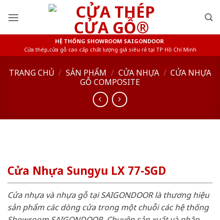
Skip
to
content
HỆ THỐNG SHOWROOM SAIGONDOOR
Cửa thép,cửa gỗ cao cấp chất lượng giá siêu rẻ tại TP Hồ Chí Minh
TRANG CHỦ
/
SẢN PHẨM
/
CỬA NHỰA
/
CỬA NHỰA
GỖ COMPOSITE
Cửa Nhựa Sungyu LX 77-SGD
Cửa nhựa và nhựa gỗ tại SAIGONDOOR là thương hiệu
sản phẩm các dòng cửa trong một chuỗi các hệ thống
Showroom SAIGONDOOR. Chuyên sản xuất và phân