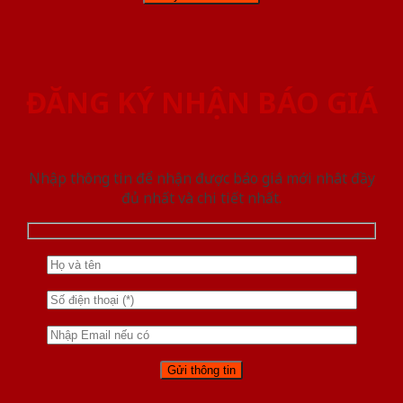
ĐĂNG KÝ NHẬN BÁO GIÁ
Nhập thông tin để nhận được báo giá mới nhât đầy
đủ nhất và chi tiết nhất.