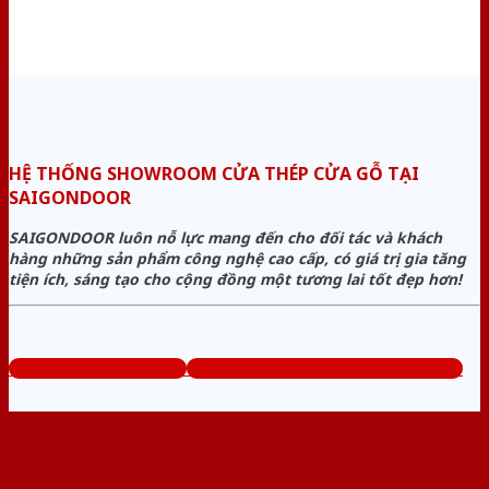
HỆ THỐNG SHOWROOM CỬA THÉP CỬA GỖ TẠI
SAIGONDOOR
SAIGONDOOR luôn nỗ lực mang đến cho đối tác và khách
hàng những sản phẩm công nghệ cao cấp, có giá trị gia tăng
tiện ích, sáng tạo cho cộng đồng một tương lai tốt đẹp hơn!
www.cuathepcuago.com
Tổng đài tư vấn miễn phí: 0824.400.400