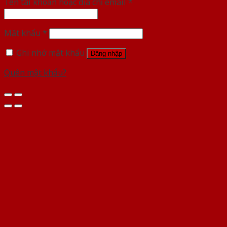
Tên tài khoản hoặc địa chỉ email
*
Mật khẩu
*
Ghi nhớ mật khẩu
Đăng nhập
Quên mật khẩu?