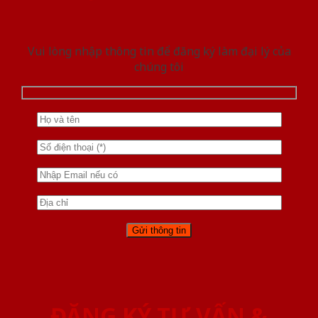
Vui lòng nhập thông tin để đăng ký làm đại lý của
chúng tôi
ĐĂNG KÝ TƯ VẤN &