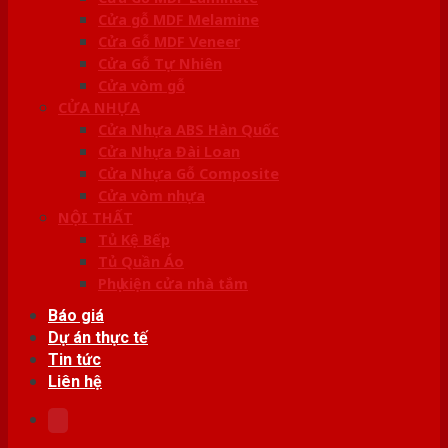
Cửa gỗ MDF Melamine
Cửa Gỗ MDF Veneer
Cửa Gỗ Tự Nhiên
Cửa vòm gỗ
CỬA NHỰA
Cửa Nhựa ABS Hàn Quốc
Cửa Nhựa Đài Loan
Cửa Nhựa Gỗ Composite
Cửa vòm nhựa
NỘI THẤT
Tủ Kệ Bếp
Tủ Quần Áo
Phụ kiện cửa nhà tắm
Báo giá
Dự án thực tế
Tin tức
Liên hệ