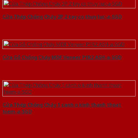
Cửa Thép Chống Cháy 2P 2 tay co thuy luc-a-SGD
Cửa Gỗ Chống Cháy MDF Veneer P1R2 ASH-a-SGD
Cửa Thép Chống Cháy 1 canh o kinh thanh thoat
hiem-a-SGD