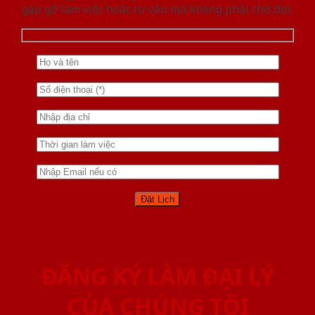
gặp gỡ làm việc hoăc tư vấn mà không phải chờ đợi.
ĐĂNG KÝ LÀM ĐẠI LÝ
CỦA CHÚNG TÔI