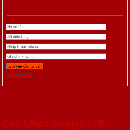
Gọi 0976.169.864
Cửa Nhựa Sungyu SYB