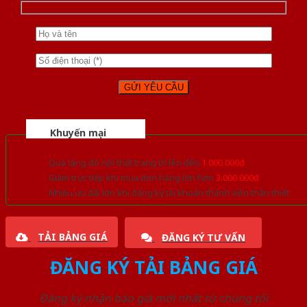
Khuyến mại
Quà tặng đồ nội thất trang trí lên đến
1.000.000đ
Giảm trực tiếp khi mua đơn hàng lớn hơn
3.000.000đ
Nhiều ưu đãi lớn khi đăng ký tài khoản thành viên thân thiết
TẢI BẢNG GIÁ
ĐĂNG KÝ TƯ VẤN
ĐĂNG KÝ TẢI BẢNG GIÁ
Đăng ký nhận báo giá mới nhất từ chúng tôi