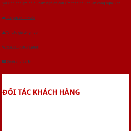
Với kinh nghiệm nhiêu năm nghiên cứu cửa theo tiêu chuẩn công nghệ Châu
Âu.Chúng tôi tự tin là nhà sản xuất & cung cấp hàng đầu tại Việt Nam!
Gửi yêu cầu tư vấn
Tải báo giá tổng hợp
Yêu cầu gọi lại (3 phút)
Dành cho đại lý
ĐỐI TÁC KHÁCH HÀNG