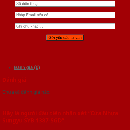
Đánh giá (0)
Đánh giá
Chưa có đánh giá nào.
Hãy là người đầu tiên nhận xét “Cửa Nhựa
Sungyu SYB 1387-SGD”