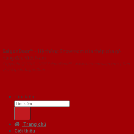
SaigonDoor™
- Hệ thống Showroom cửa thép cửa gỗ
hàng đầu Việt Nam
Copyright ⓒ 2016 – 2026 SaigonDoor™ - www.cuathepcuago.com | Đơn
vị chủ quản SaigonDoor
Tìm kiếm:
Trang chủ
Giới thiệu