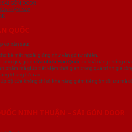
 SÀI GÒN DOOR
NG HIỆN NAY
OR
ÀN QUỐC
p cơ bản sau:
cho bề mặt ngoài giống như vân gỗ tự nhiên.
ất phụ gia, giúp
cửa nhựa Hàn Quốc
có khả năng chống cháy
n phẩm mà giúp tiết kiệm thời gian trong quá trình gia côn
năng kháng lực cao.
p bộ cửa không chỉ có khả năng giảm tiếng ồn tối ưu mà còn 
QUỐC NINH THUẬN – SÀI GÒN DOOR