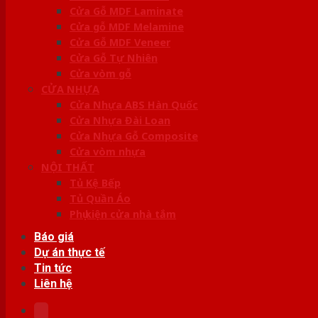
Cửa Gỗ MDF Laminate
Cửa gỗ MDF Melamine
Cửa Gỗ MDF Veneer
Cửa Gỗ Tự Nhiên
Cửa vòm gỗ
CỬA NHỰA
Cửa Nhựa ABS Hàn Quốc
Cửa Nhựa Đài Loan
Cửa Nhựa Gỗ Composite
Cửa vòm nhựa
NỘI THẤT
Tủ Kệ Bếp
Tủ Quần Áo
Phụ kiện cửa nhà tắm
Báo giá
Dự án thực tế
Tin tức
Liên hệ