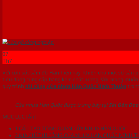
07
Th7
Với cơn sốt sắm đồ Hàn hiện nay, khiến cho một số sản
tiêu dùng cung cấp hàng kém chất lượng. Với mong muốn 
quy trình
thi công cửa nhựa Hàn Quốc Ninh Thuận
trong
Cửa nhựa Hàn Quốc được trưng bày tại
Sài Gòn Doo
MỤC LỤC
[
Ẩn
]
1
CẤU TẠO TỔNG QUAN CỬA NHỰA HÀN QUỐC
2
ĐỊA CHỈ THI CÔNG CỬA NHỰA HÀN QUỐC NINH T