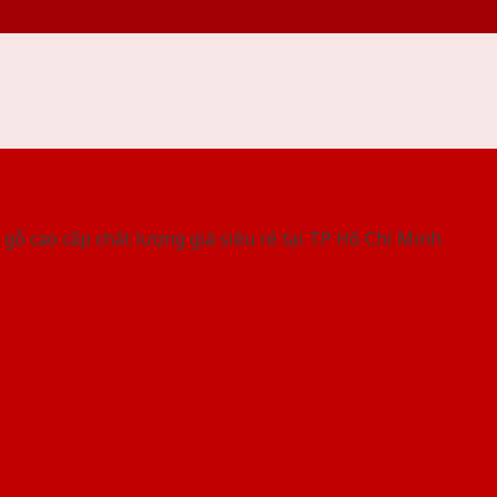
 THỐNG SHOWROOM SAIGONDOOR
gỗ cao cấp chất lượng giá siêu rẻ tại TP Hồ Chí Minh