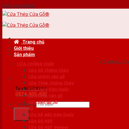
Skip to content
Trang chủ
Giới thiệu
HỆ
Sản phẩm
Cửa thép,cửa 
CỬA CHỐNG CHÁY
Cửa Gỗ Chống Cháy
Cửa nhôm vân gỗ
Cửa Thép Chống Cháy
Tư vấn bán hàng
Cửa thép Hàn Quốc
0824.400.400
Cửa thép vân gỗ
Cửa vân gỗ 5D
Tìm kiếm:
CỬA GỖ
Cửa Gỗ ABS Hàn Quốc
Cửa Gỗ HDF
Cửa Gỗ HDF Veneer