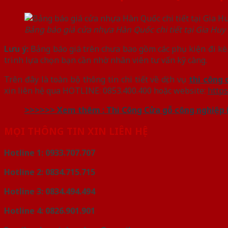
Bảng báo giá cửa nhựa Hàn Quốc chi tiết tại Gia Huy
Lưu ý:
Bảng báo giá trên chưa bao gồm các phụ kiện đi kè
trình lựa chọn bạn cần nhờ nhân viên tư vấn kỹ càng.
Trên đây là toàn bộ thông tin chi tiết về dịch vụ
thi công
xin liên hệ qua HOTLINE: 0853.400.400 hoặc website:
https
>>>>>> Xem thêm : Thi Công Cửa gỗ công nghiệp
MỌI THÔNG TIN XIN LIÊN HỆ
Hotline 1: 0933.707.707
Hotline 2: 0834.715.715
Hotline 3: 0834.494.494
Hotline 4: 0826.901.901