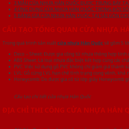
3
MẪU CỬA NHỰA HÀN QUỐC ĐƯỢC TRƯNG BÀY TẠI
4
ỨNG DỤNG CỬA NHỰA HÀN QUỐC TRONG ĐỜI SỐ
5
BẢNG GIÁ CỬA NHỰA HÀN QUỐC TẠI SÀI GÒN DO
CẤU TẠO TỔNG QUAN CỬA NHỰA H
Trong quá trình sản xuất
cửa nhựa Hàn Quốc
sẽ gồm 5 lớ
Deco – Sheet: Được gia công từ nhựa thông hợp tính 
ABS Sheet: Là loại nhựa đặc biệt kết hợp cùng các ch
PVC: Việc sử dụng gỗ PVC không chỉ giảm giá thành sả
LVL: Gỗ cứng LVL hạn chế tình trạng cong vênh, khả 
Honeycomb: Do được gia cố từ lớp giấy Honeycomb giú
Cấu tạo chi tiết cửa nhựa Hàn Quốc
ĐỊA CHỈ THI CÔNG CỬA NHỰA HÀN 