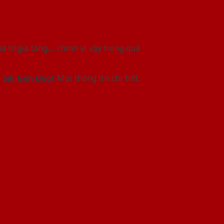
iá trị gia tăng,… chính vì vậy trong quá
i
Sài Gòn Door
Mọi thông tin chi tiết,