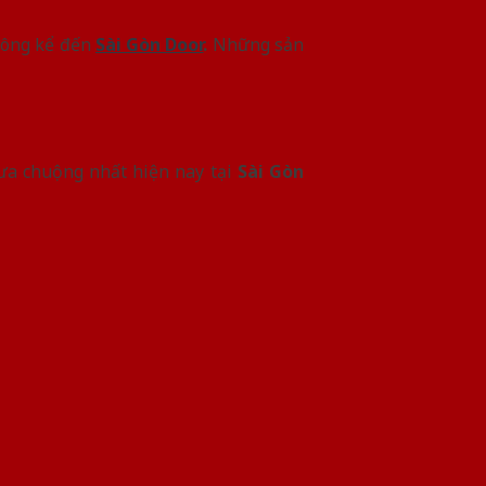
không kể đến
Sài Gòn Door
.
Những sản
ưa chuộng nhất hiện nay tại
Sài Gòn