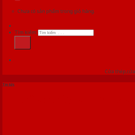
Chưa có sản phẩm trong giỏ hàng.
Tìm kiếm:
HỆ
Cửa thép,cửa 
Tin tức
THI CÔNG CỬA NHỰA HÀN