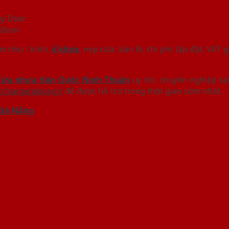
 Door
m như : kính,
ổ khóa
, nẹp cửa, bản lề, chi phí lắp đặt, VAT g
 cửa nhựa Hàn Quốc Ninh Thuận
uy tín, chuyên nghiệp tạ
://saigondoor.vn/
để được hỗ trợ trong thời gian sớm nhất.
 Đà Nẵng