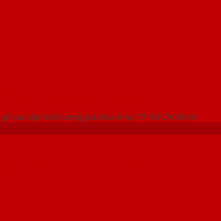
 THỐNG SHOWROOM SAIGONDOOR
gỗ cao cấp chất lượng giá siêu rẻ tại TP Hồ Chí Minh
 QUỐC NINH THUẬN