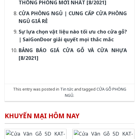
THÔNG PHÒNG MỚI NHẤT [8/2021]
CỬA PHÒNG NGỦ | CUNG CẤP CỬA PHÒNG
NGỦ GIÁ RẺ
Sự lựa chọn vật liệu nào tối ưu cho cửa gỗ?
| SaiGonDoor giải quyết mọi thắc mắc
BẢNG BÁO GIÁ CỬA GỖ VÀ CỬA NHỰA
[8/2021]
This entry was posted in
Tin tức
and tagged
CỬA GỖ PHÒNG
NGỦ
.
KHUYẾN MẠI HÔM NAY