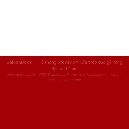
SaigonDoor™
- Hệ thống Showroom cửa thép cửa gỗ hàng
đầu Việt Nam
Copyright ⓒ 2016 – 2026 SaigonDoor™ - www.cuathepcuago.com | Đơn vị
chủ quản SaigonDoor