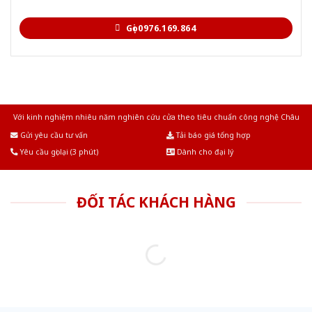
Gọi 0976.169.864
Với kinh nghiệm nhiêu năm nghiên cứu cửa theo tiêu chuẩn công nghệ Châu
Âu.Chúng tôi tự tin là nhà sản xuất & cung cấp hàng đầu tại Việt Nam!
Gửi yêu cầu tư vấn
Tải báo giá tổng hợp
Yêu cầu gọi lại (3 phút)
Dành cho đại lý
ĐỐI TÁC KHÁCH HÀNG