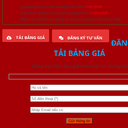
Quà tặng đồ nội thất trang trí lên đến
1.000.000đ
Giảm trực tiếp khi mua đơn hàng lớn hơn
3.000.000đ
Nhiều ưu đãi lớn khi đăng ký tài khoản thành viên thân thiết
TẢI BẢNG GIÁ
ĐĂNG KÝ TƯ VẤN
ĐĂN
TẢI BẢNG GIÁ
Đăng ký nhận báo giá mới nhất từ chúng tôi