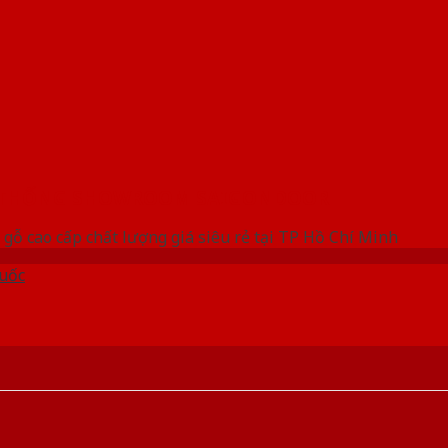
 THỐNG SHOWROOM SAIGONDOOR
gỗ cao cấp chất lượng giá siêu rẻ tại TP Hồ Chí Minh
uốc