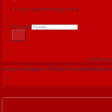
Chưa có sản phẩm trong giỏ hàng.
Tìm kiếm:
HỆ
Cửa thép,cửa 
Trang chủ
/
Sản phẩm
/
CỬA NHỰA
/
Cửa Nhựa ABS Hàn Q