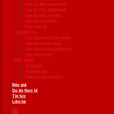
Cửa Gỗ MDF Laminate
Cửa gỗ MDF Melamine
Cửa Gỗ MDF Veneer
Cửa Gỗ Tự Nhiên
Cửa vòm gỗ
CỬA NHỰA
Cửa Nhựa ABS Hàn Quốc
Cửa Nhựa Đài Loan
Cửa Nhựa Gỗ Composite
Cửa vòm nhựa
NỘI THẤT
Tủ Kệ Bếp
Tủ Quần Áo
Phụ kiện cửa nhà tắm
Báo giá
Dự án thực tế
Tin tức
Liên hệ