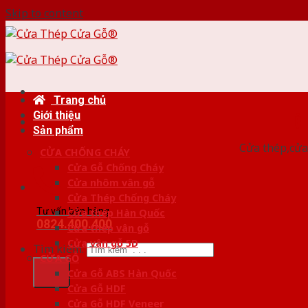
Skip to content
Trang chủ
Giới thiệu
HỆ
Sản phẩm
Cửa thép,cửa 
CỬA CHỐNG CHÁY
Cửa Gỗ Chống Cháy
Cửa nhôm vân gỗ
Cửa Thép Chống Cháy
Tư vấn bán hàng
Cửa thép Hàn Quốc
0824.400.400
Cửa thép vân gỗ
Cửa vân gỗ 5D
Tìm kiếm:
CỬA GỖ
Cửa Gỗ ABS Hàn Quốc
Cửa Gỗ HDF
Cửa Gỗ HDF Veneer