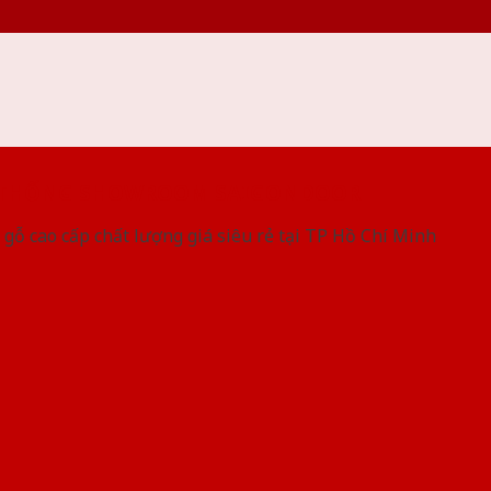
 THỐNG SHOWROOM SAIGONDOOR
gỗ cao cấp chất lượng giá siêu rẻ tại TP Hồ Chí Minh