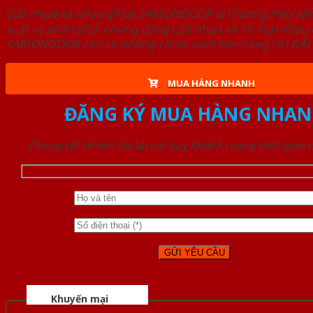
Cửa nhựa và nhựa gỗ tại SAIGONDOOR là thương hiệu s
xuất và phân phối những dòng cửa nhựa và hỗ hợp nhựa ch
SAIGONDOOR còn có những chính sách bán hàng ƯU ĐÃI CAO
MUA HÀNG NHANH
ĐĂNG KÝ MUA HÀNG NHAN
Chúng tôi sẽ liên lạc lại với quý khách trong thời gian
Khuyến mại