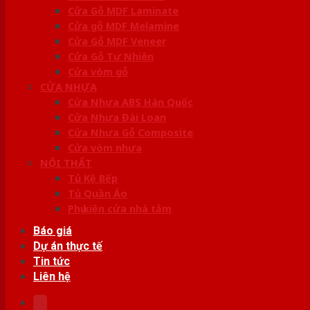
Cửa Gỗ MDF Laminate
Cửa gỗ MDF Melamine
Cửa Gỗ MDF Veneer
Cửa Gỗ Tự Nhiên
Cửa vòm gỗ
CỬA NHỰA
Cửa Nhựa ABS Hàn Quốc
Cửa Nhựa Đài Loan
Cửa Nhựa Gỗ Composite
Cửa vòm nhựa
NỘI THẤT
Tủ Kệ Bếp
Tủ Quần Áo
Phụ kiện cửa nhà tắm
Báo giá
Dự án thực tế
Tin tức
Liên hệ