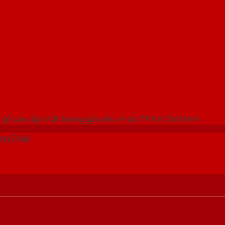
 THỐNG SHOWROOM SAIGONDOOR
gỗ cao cấp chất lượng giá siêu rẻ tại TP Hồ Chí Minh
ng Cháy