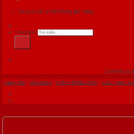
Chưa có sản phẩm trong giỏ hàng.
Tìm kiếm:
HỆ
Cửa thép,cửa 
Trang chủ
/
Sản phẩm
/
CỬA CHỐNG CHÁY
/
Cửa Thép Chố