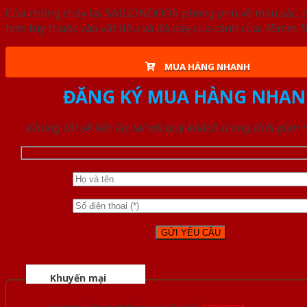
Cửa chống cháy tại SAIGONDOOR phong phú về màu sắc, đa d
hơn tùy thuộc vào vật liệu và độ dày của cánh cửa: 45mm
MUA HÀNG NHANH
ĐĂNG KÝ MUA HÀNG NHAN
Chúng tôi sẽ liên lạc lại với quý khách trong thời gian
Khuyến mại