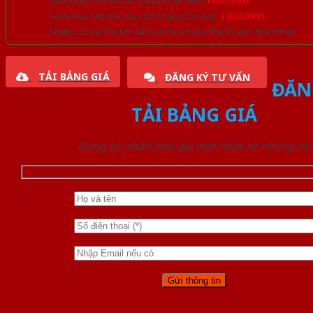
Quà tặng đồ nội thất trang trí lên đến
1.000.000đ
Giảm trực tiếp khi mua đơn hàng lớn hơn
3.000.000đ
Nhiều ưu đãi lớn khi đăng ký tài khoản thành viên thân thiết
TẢI BẢNG GIÁ
ĐĂNG KÝ TƯ VẤN
ĐĂN
TẢI BẢNG GIÁ
Đăng ký nhận báo giá mới nhất từ chúng tôi