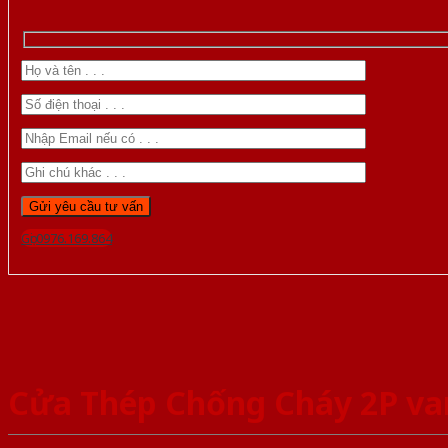
Gọi 0976.169.864
Cửa Thép Chống Cháy 2P v