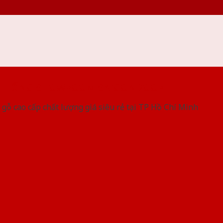
 THỐNG SHOWROOM SAIGONDOOR
gỗ cao cấp chất lượng giá siêu rẻ tại TP Hồ Chí Minh