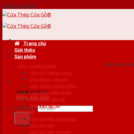
Skip to content
Trang chủ
Giới thiệu
HỆ
Sản phẩm
Cửa thép,cửa 
CỬA CHỐNG CHÁY
Cửa Gỗ Chống Cháy
Cửa nhôm vân gỗ
Cửa Thép Chống Cháy
Tư vấn bán hàng
Cửa thép Hàn Quốc
0824.400.400
Cửa thép vân gỗ
Cửa vân gỗ 5D
Tìm kiếm:
CỬA GỖ
Cửa Gỗ ABS Hàn Quốc
Cửa Gỗ HDF
Cửa Gỗ HDF Veneer