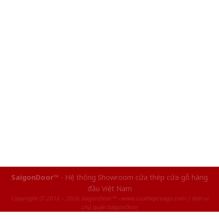
SaigonDoor™
- Hệ thống Showroom cửa thép cửa gỗ hàng
đầu Việt Nam
Copyright ⓒ 2016 – 2026 SaigonDoor™ - www.cuathepcuago.com | Đơn vị
chủ quản SaigonDoor