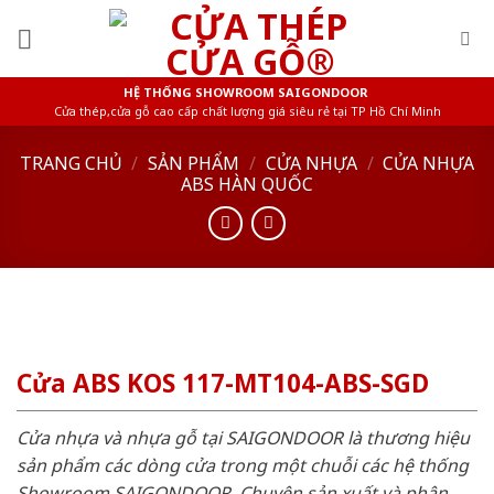
Skip
to
content
HỆ THỐNG SHOWROOM SAIGONDOOR
Cửa thép,cửa gỗ cao cấp chất lượng giá siêu rẻ tại TP Hồ Chí Minh
TRANG CHỦ
/
SẢN PHẨM
/
CỬA NHỰA
/
CỬA NHỰA
ABS HÀN QUỐC
Cửa ABS KOS 117-MT104-ABS-SGD
Cửa nhựa và nhựa gỗ tại SAIGONDOOR là thương hiệu
sản phẩm các dòng cửa trong một chuỗi các hệ thống
Showroom SAIGONDOOR. Chuyên sản xuất và phân