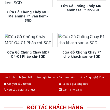
Cửa Gỗ Chống Cháy MDF
Laminate P1R2-SGD
Cửa Gỗ Chống Cháy MDF
Melamine P1 van kem-
SGD
Cửa Gỗ Chống Cháy MDF
Cửa Gỗ Chống Cháy P1
O4-C1 Phào chi-SGD
cho khach san-a-SGD
Với kinh nghiệm nhiêu năm nghiên cứu cửa theo tiêu chuẩn công nghệ Châu
Âu.Chúng tôi tự tin là nhà sản xuất & cung cấp hàng đầu tại Việt Nam!
Gửi yêu cầu tư vấn
Tải báo giá tổng hợp
Yêu cầu gọi lại (3 phút)
Dành cho đại lý
ĐỐI TÁC KHÁCH HÀNG