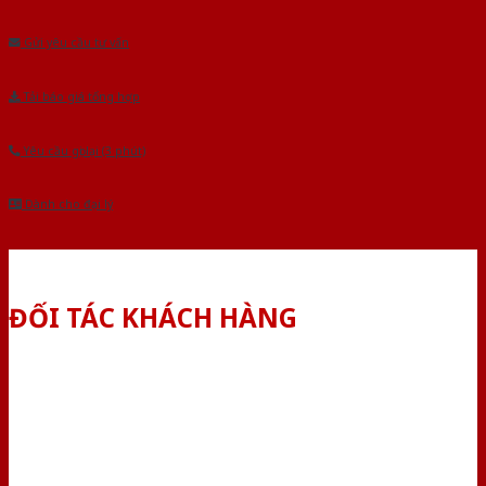
Âu.Chúng tôi tự tin là nhà sản xuất & cung cấp hàng đầu tại Việt Nam!
Gửi yêu cầu tư vấn
Tải báo giá tổng hợp
Yêu cầu gọi lại (3 phút)
Dành cho đại lý
ĐỐI TÁC KHÁCH HÀNG