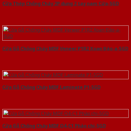
Cửa Thép Chống Cháy 2P dung 2 tay nam Cửa-SGD
Cửa Gỗ Chống Cháy MDF Veneer P1R2 Xoan Đào-a-SGD
Cửa Gỗ Chống Cháy MDF Laminate P1-SGD
Cửa Gỗ Chống Cháy MDF O4-C1 Phào chi-SGD