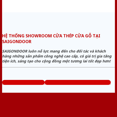
HỆ THỐNG SHOWROOM CỬA THÉP CỬA GỖ TẠI
SAIGONDOOR
SAIGONDOOR luôn nỗ lực mang đến cho đối tác và khách
hàng những sản phẩm công nghệ cao cấp, có giá trị gia tăng
tiện ích, sáng tạo cho cộng đồng một tương lai tốt đẹp hơn!
www.cuathepcuago.com
Tổng đài tư vấn miễn phí: 0824.400.400