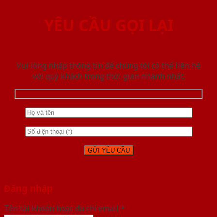
YÊU CẦU GỌI LẠI
Vui lòng nhập thông tin để chúng tôi có thể liên hệ
với quý khách trong thời gian nhanh nhất.
Đăng nhập
Tên tài khoản hoặc địa chỉ email
*