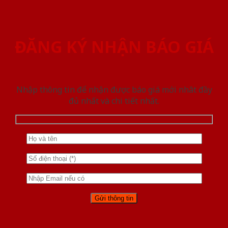
ĐĂNG KÝ NHẬN BÁO GIÁ
Nhập thông tin để nhận được báo giá mới nhât đầy
đủ nhất và chi tiết nhất.