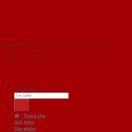
SaigonDoor™
- Hệ thống Showroom cửa thép cửa gỗ
hàng đầu Việt Nam
Copyright ⓒ 2016 – 2026 SaigonDoor™ - www.cuathepcuago.com | Đơn
vị chủ quản SaigonDoor
Tìm kiếm:
Trang chủ
Giới thiệu
Sản phẩm