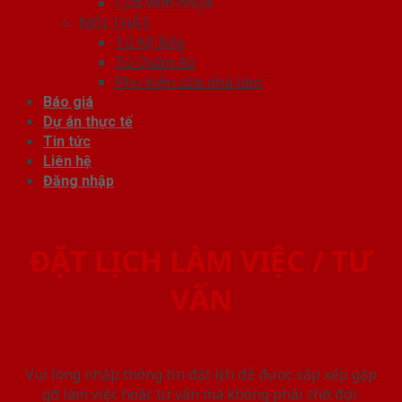
Cửa vòm nhựa
NỘI THẤT
Tủ Kệ Bếp
Tủ Quần Áo
Phụ kiện cửa nhà tắm
Báo giá
Dự án thực tế
Tin tức
Liên hệ
Đăng nhập
ĐẶT LỊCH LÀM VIỆC / TƯ
VẤN
Vui lòng nhập thông tin đặt lịch để được sắp xếp gặp
gỡ làm việc hoăc tư vấn mà không phải chờ đợi.