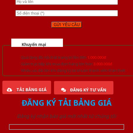
Khuyến mại
Quà tặng đồ nội thất trang trí lên đến
1.000.000đ
Giảm trực tiếp khi mua đơn hàng lớn hơn
3.000.000đ
Nhiều ưu đãi lớn khi đăng ký tài khoản thành viên thân thiết
TẢI BẢNG GIÁ
ĐĂNG KÝ TƯ VẤN
ĐĂNG KÝ TẢI BẢNG GIÁ
Đăng ký nhận báo giá mới nhất từ chúng tôi