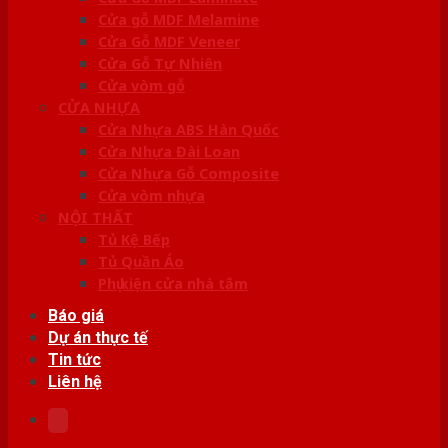
Cửa gỗ MDF Melamine
Cửa Gỗ MDF Veneer
Cửa Gỗ Tự Nhiên
Cửa vòm gỗ
CỬA NHỰA
Cửa Nhựa ABS Hàn Quốc
Cửa Nhựa Đài Loan
Cửa Nhựa Gỗ Composite
Cửa vòm nhựa
NỘI THẤT
Tủ Kệ Bếp
Tủ Quần Áo
Phụ kiện cửa nhà tắm
Báo giá
Dự án thực tế
Tin tức
Liên hệ