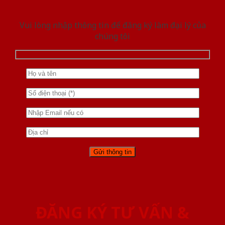
Vui lòng nhập thông tin để đăng ký làm đại lý của
chúng tôi
ĐĂNG KÝ TƯ VẤN &