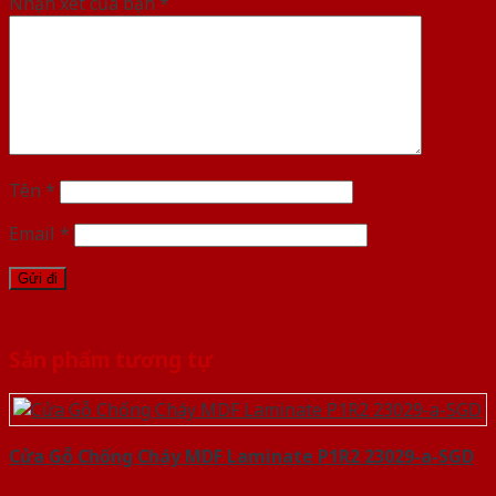
Nhận xét của bạn
*
Tên
*
Email
*
Sản phẩm tương tự
Cửa Gỗ Chống Cháy MDF Laminate P1R2 23029-a-SGD