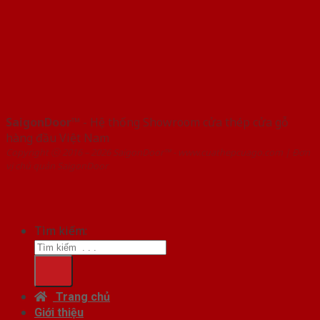
SaigonDoor™
- Hệ thống Showroom cửa thép cửa gỗ
hàng đầu Việt Nam
Copyright ⓒ 2016 – 2026 SaigonDoor™ - www.cuathepcuago.com | Đơn
vị chủ quản SaigonDoor
Tìm kiếm:
Trang chủ
Giới thiệu