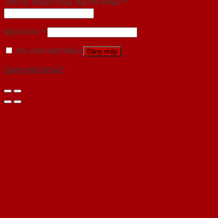
Tên tài khoản hoặc địa chỉ email
*
Mật khẩu
*
Ghi nhớ mật khẩu
Đăng nhập
Quên mật khẩu?