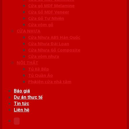
Cửa gỗ MDF Melamine
Cửa Gỗ MDF Veneer
Cửa Gỗ Tự Nhiên
Cửa vòm gỗ
CỬA NHỰA
Cửa Nhựa ABS Hàn Quốc
Cửa Nhựa Đài Loan
Cửa Nhựa Gỗ Composite
Cửa vòm nhựa
NỘI THẤT
Tủ Kệ Bếp
Tủ Quần Áo
Phụ kiện cửa nhà tắm
Báo giá
Dự án thực tế
Tin tức
Liên hệ