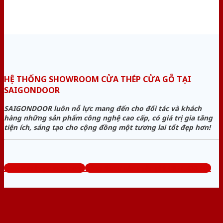
HỆ THỐNG SHOWROOM CỬA THÉP CỬA GỖ TẠI
SAIGONDOOR
SAIGONDOOR luôn nỗ lực mang đến cho đối tác và khách
hàng những sản phẩm công nghệ cao cấp, có giá trị gia tăng
tiện ích, sáng tạo cho cộng đồng một tương lai tốt đẹp hơn!
www.cuathepcuago.com
Tổng đài tư vấn miễn phí: 0824.400.400