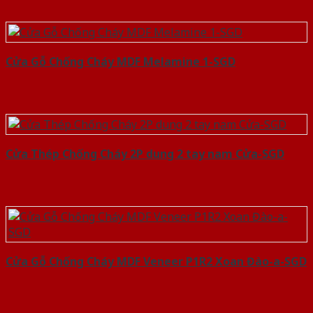
Cửa Gỗ Chống Cháy MDF Melamine 1-SGD
Cửa Thép Chống Cháy 2P dung 2 tay nam Cửa-SGD
Cửa Gỗ Chống Cháy MDF Veneer P1R2 Xoan Đào-a-SGD