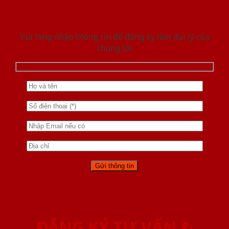
Vui lòng nhập thông tin để đăng ký làm đại lý của
chúng tôi
ĐĂNG KÝ TƯ VẤN &