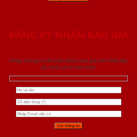
ĐĂNG KÝ NHẬN BÁO GIÁ
Nhập thông tin để nhận được báo giá mới nhât đầy
đủ nhất và chi tiết nhất.