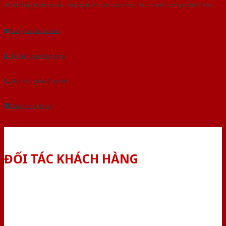
Với kinh nghiệm nhiêu năm nghiên cứu cửa theo tiêu chuẩn công nghệ Châu
Âu.Chúng tôi tự tin là nhà sản xuất & cung cấp hàng đầu tại Việt Nam!
Gửi yêu cầu tư vấn
Tải báo giá tổng hợp
Yêu cầu gọi lại (3 phút)
Dành cho đại lý
ĐỐI TÁC KHÁCH HÀNG