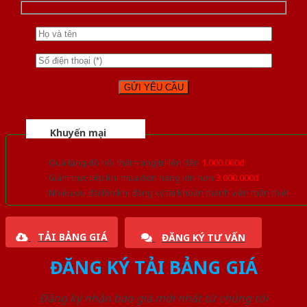
Khuyến mại
Quà tặng đồ nội thất trang trí lên đến
1.000.000đ
Giảm trực tiếp khi mua đơn hàng lớn hơn
3.000.000đ
Nhiều ưu đãi lớn khi đăng ký tài khoản thành viên thân thiết
TẢI BẢNG GIÁ
ĐĂNG KÝ TƯ VẤN
ĐĂNG KÝ TẢI BẢNG GIÁ
Đăng ký nhận báo giá mới nhất từ chúng tôi