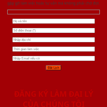
gặp gỡ làm việc hoăc tư vấn mà không phải chờ đợi.
ĐĂNG KÝ LÀM ĐẠI LÝ
CỦA CHÚNG TÔI