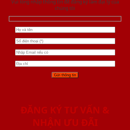
Vui lòng nhập thông tin để đăng ký làm đại lý của
chúng tôi
ĐĂNG KÝ TƯ VẤN &
NHẬN ƯU ĐÃI