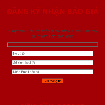
ĐĂNG KÝ NHẬN BÁO GIÁ
Nhập thông tin để nhận được báo giá mới nhât đầy
đủ nhất và chi tiết nhất.