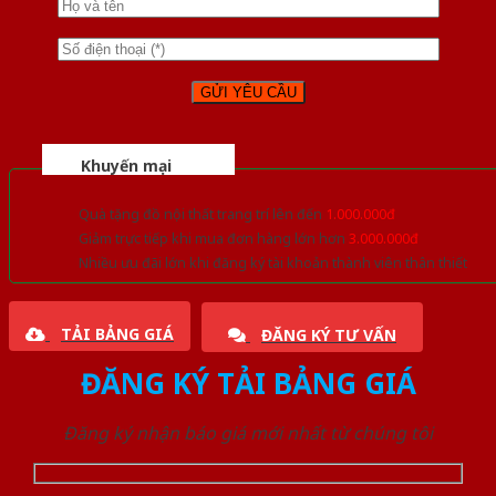
Khuyến mại
Quà tặng đồ nội thất trang trí lên đến
1.000.000đ
Giảm trực tiếp khi mua đơn hàng lớn hơn
3.000.000đ
Nhiều ưu đãi lớn khi đăng ký tài khoản thành viên thân thiết
TẢI BẢNG GIÁ
ĐĂNG KÝ TƯ VẤN
ĐĂNG KÝ TẢI BẢNG GIÁ
Đăng ký nhận báo giá mới nhất từ chúng tôi