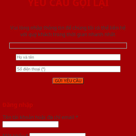
YÊU CẦU GỌI LẠI
Vui lòng nhập thông tin để chúng tôi có thể liên hệ
với quý khách trong thời gian nhanh nhất.
Đăng nhập
Tên tài khoản hoặc địa chỉ email
*
Mật khẩu
*