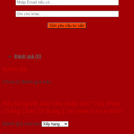
Đánh giá (0)
Đánh giá
Chưa có đánh giá nào.
Hãy là người đầu tiên nhận xét “Cửa Thép
Chống Cháy 2P dung 2 tay nam Cửa-a-SGD”
Đánh giá của bạn