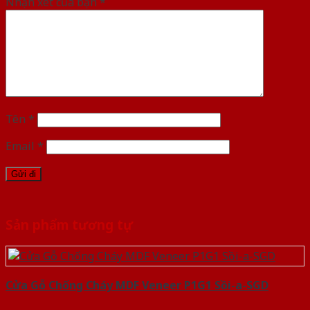
Nhận xét của bạn
*
Tên
*
Email
*
Sản phẩm tương tự
Cửa Gỗ Chống Cháy MDF Veneer P1G1 Sồi-a-SGD