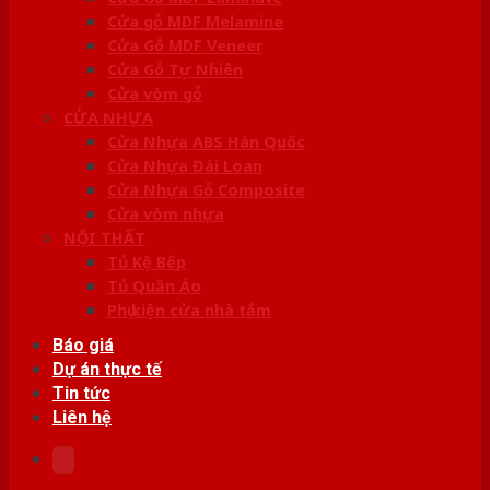
Cửa gỗ MDF Melamine
Cửa Gỗ MDF Veneer
Cửa Gỗ Tự Nhiên
Cửa vòm gỗ
CỬA NHỰA
Cửa Nhựa ABS Hàn Quốc
Cửa Nhựa Đài Loan
Cửa Nhựa Gỗ Composite
Cửa vòm nhựa
NỘI THẤT
Tủ Kệ Bếp
Tủ Quần Áo
Phụ kiện cửa nhà tắm
Báo giá
Dự án thực tế
Tin tức
Liên hệ