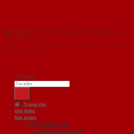
SaigonDoor™
- Hệ thống Showroom cửa thép cửa gỗ
hàng đầu Việt Nam
Copyright ⓒ 2016 – 2026 SaigonDoor™ - www.cuathepcuago.com | Đơn
vị chủ quản SaigonDoor
Tìm kiếm:
Trang chủ
Giới thiệu
Sản phẩm
CỬA CHỐNG CHÁY
Cửa Gỗ Chống Cháy