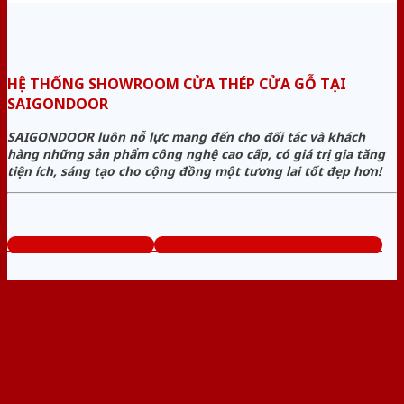
HỆ THỐNG SHOWROOM CỬA THÉP CỬA GỖ TẠI
SAIGONDOOR
SAIGONDOOR luôn nỗ lực mang đến cho đối tác và khách
hàng những sản phẩm công nghệ cao cấp, có giá trị gia tăng
tiện ích, sáng tạo cho cộng đồng một tương lai tốt đẹp hơn!
www.cuathepcuago.com
Tổng đài tư vấn miễn phí: 0824.400.400