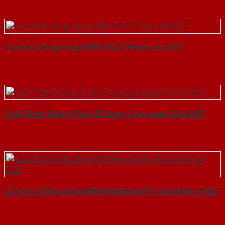
Cửa Gỗ Chống Cháy MDF O4-C1 Phào chi-SGD
Cửa Thép Chống Cháy 2P dung 2 tay nam Cửa-SGD
Cửa Gỗ Chống Cháy MDF Melamine P1 van kem-a-SGD