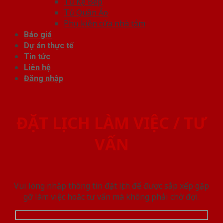
Tủ Kệ Bếp
Tủ Quần Áo
Phụ kiện cửa nhà tắm
Báo giá
Dự án thực tế
Tin tức
Liên hệ
Đăng nhập
ĐẶT LỊCH LÀM VIỆC / TƯ
VẤN
Vui lòng nhập thông tin đặt lịch để được sắp xếp gặp
gỡ làm việc hoăc tư vấn mà không phải chờ đợi.