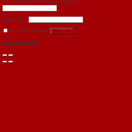
Tên tài khoản hoặc địa chỉ email
*
Mật khẩu
*
Ghi nhớ mật khẩu
Đăng nhập
Quên mật khẩu?