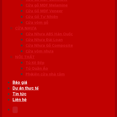
Cửa gỗ MDF Melamine
Cửa Gỗ MDF Veneer
Cửa Gỗ Tự Nhiên
Cửa vòm gỗ
CỬA NHỰA
Cửa Nhựa ABS Hàn Quốc
Cửa Nhựa Đài Loan
Cửa Nhựa Gỗ Composite
Cửa vòm nhựa
NỘI THẤT
Tủ Kệ Bếp
Tủ Quần Áo
Phụ kiện cửa nhà tắm
Báo giá
Dự án thực tế
Tin tức
Liên hệ