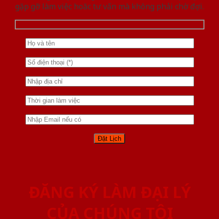
gặp gỡ làm việc hoăc tư vấn mà không phải chờ đợi.
ĐĂNG KÝ LÀM ĐẠI LÝ
CỦA CHÚNG TÔI