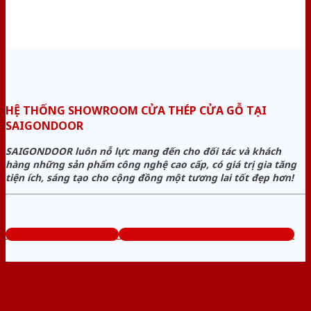
HỆ THỐNG SHOWROOM CỬA THÉP CỬA GỖ TẠI
SAIGONDOOR
SAIGONDOOR luôn nỗ lực mang đến cho đối tác và khách
hàng những sản phẩm công nghệ cao cấp, có giá trị gia tăng
tiện ích, sáng tạo cho cộng đồng một tương lai tốt đẹp hơn!
www.cuathepcuago.com
Tổng đài tư vấn miễn phí: 0824.400.400