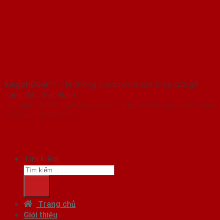
SaigonDoor™
- Hệ thống Showroom cửa thép cửa gỗ
hàng đầu Việt Nam
Copyright ⓒ 2016 – 2026 SaigonDoor™ - www.cuathepcuago.com | Đơn
vị chủ quản SaigonDoor
Tìm kiếm:
Trang chủ
Giới thiệu