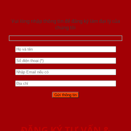
Vui lòng nhập thông tin để đăng ký làm đại lý của
chúng tôi
ĐĂNG KÝ TƯ VẤN &