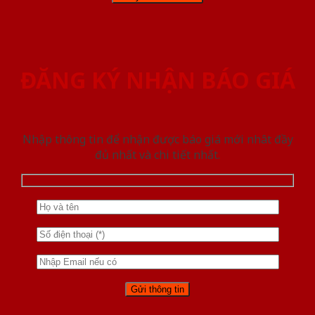
ĐĂNG KÝ NHẬN BÁO GIÁ
Nhập thông tin để nhận được báo giá mới nhât đầy
đủ nhất và chi tiết nhất.