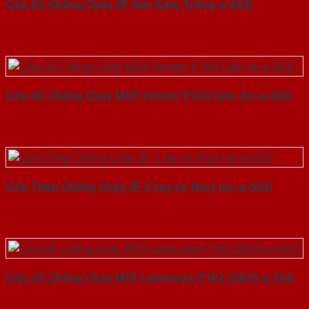
Cửa Gỗ Chống Cháy 2P Sơn Xám Trắng-a-SGD
Cửa Gỗ Chống Cháy MDF Veneer P1R4 Căm Xe-a-SGD
Cửa Thép Chống Cháy 2P 2 tay co thuy luc-a-SGD
Cửa Gỗ Chống Cháy MDF Laminate P1R2 23029-a-SGD