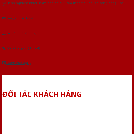
Với kinh nghiệm nhiêu năm nghiên cứu cửa theo tiêu chuẩn công nghệ Châu
Âu.Chúng tôi tự tin là nhà sản xuất & cung cấp hàng đầu tại Việt Nam!
Gửi yêu cầu tư vấn
Tải báo giá tổng hợp
Yêu cầu gọi lại (3 phút)
Dành cho đại lý
ĐỐI TÁC KHÁCH HÀNG