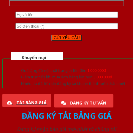
Khuyến mại
Quà tặng đồ nội thất trang trí lên đến
1.000.000đ
Giảm trực tiếp khi mua đơn hàng lớn hơn
3.000.000đ
Nhiều ưu đãi lớn khi đăng ký tài khoản thành viên thân thiết
TẢI BẢNG GIÁ
ĐĂNG KÝ TƯ VẤN
ĐĂNG KÝ TẢI BẢNG GIÁ
Đăng ký nhận báo giá mới nhất từ chúng tôi