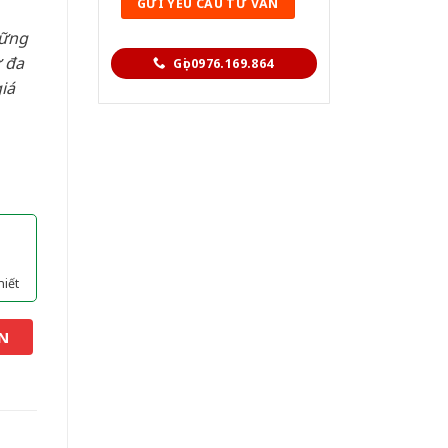
hững
 đa
Gọi 0976.169.864
iá
hiết
N