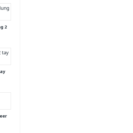
g 2
tay
eer