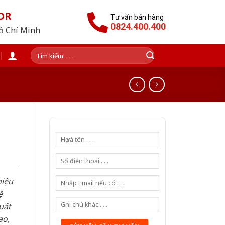
OR
Tư vấn bán hàng
0824.400.400
Hồ Chí Minh
Tìm
kiếm:
hiệu
ệ
uất
ao,