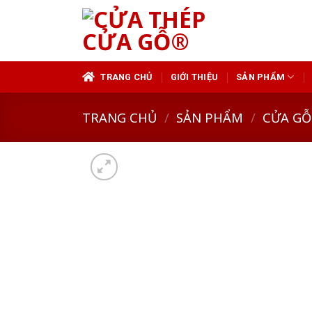
Skip
to
content
TRANG CHỦ
GIỚI THIỆU
SẢN PHẨM
TRANG CHỦ
/
SẢN PHẨM
/
CỬA GỖ