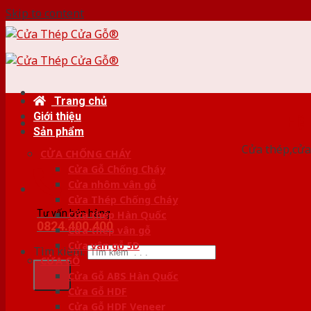
Skip to content
Trang chủ
Giới thiệu
HỆ
Sản phẩm
Cửa thép,cửa 
CỬA CHỐNG CHÁY
Cửa Gỗ Chống Cháy
Cửa nhôm vân gỗ
Cửa Thép Chống Cháy
Tư vấn bán hàng
Cửa thép Hàn Quốc
0824.400.400
Cửa thép vân gỗ
Cửa vân gỗ 5D
Tìm kiếm:
CỬA GỖ
Cửa Gỗ ABS Hàn Quốc
Cửa Gỗ HDF
Cửa Gỗ HDF Veneer