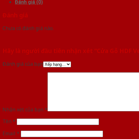
Đánh giá (0)
Đánh giá
Chưa có đánh giá nào.
Hãy là người đầu tiên nhận xét “Cửa Gỗ HDF V
Đánh giá của bạn
Nhận xét của bạn
*
Tên
*
Email
*