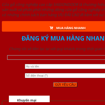
Cửa gỗ công nghiệp cao cấp SAIGONDOOR là thương hiệ
sản xuất và phân phối những dòng cửa gỗ công nghiệp ch
có những chính sách bán hàng ƯU ĐÃI CAO đi kèm với sự đ
MUA HÀNG NHANH
ĐĂNG KÝ MUA HÀNG NHAN
Chúng tôi sẽ liên lạc lại với quý khách trong thời gian
Khuyến mại