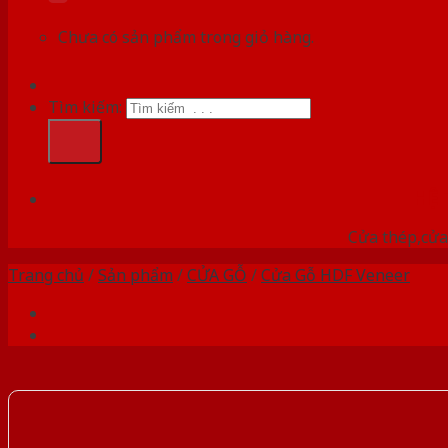
Chưa có sản phẩm trong giỏ hàng.
Tìm kiếm:
HỆ
Cửa thép,cửa 
Trang chủ
/
Sản phẩm
/
CỬA GỖ
/
Cửa Gỗ HDF Veneer