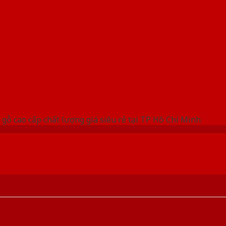
 THỐNG SHOWROOM SAIGONDOOR
gỗ cao cấp chất lượng giá siêu rẻ tại TP Hồ Chí Minh