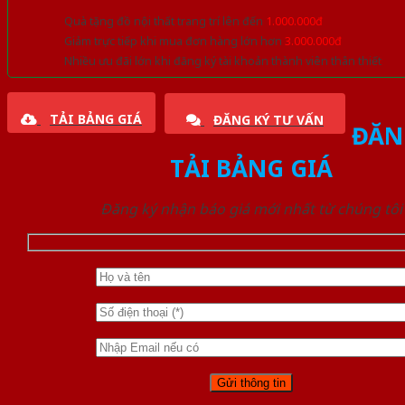
Quà tặng đồ nội thất trang trí lên đến
1.000.000đ
Giảm trực tiếp khi mua đơn hàng lớn hơn
3.000.000đ
Nhiều ưu đãi lớn khi đăng ký tài khoản thành viên thân thiết
TẢI BẢNG GIÁ
ĐĂNG KÝ TƯ VẤN
ĐĂN
TẢI BẢNG GIÁ
Đăng ký nhận báo giá mới nhất từ chúng tôi