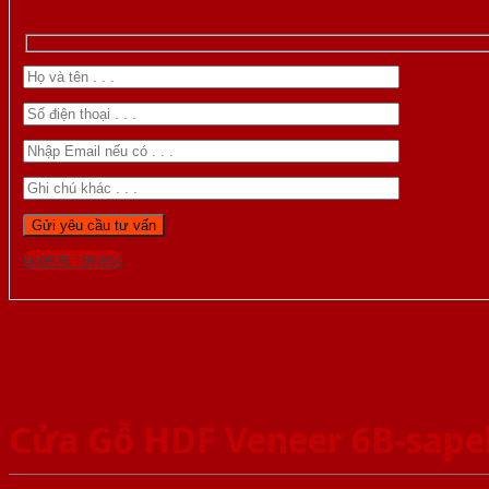
Gọi 0976.169.864
Cửa Gỗ HDF Veneer 6B-sape