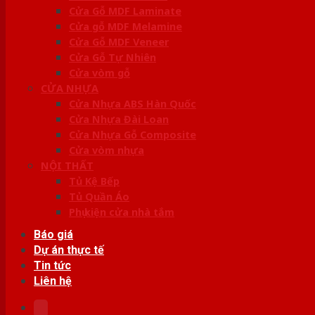
Cửa Gỗ MDF Laminate
Cửa gỗ MDF Melamine
Cửa Gỗ MDF Veneer
Cửa Gỗ Tự Nhiên
Cửa vòm gỗ
CỬA NHỰA
Cửa Nhựa ABS Hàn Quốc
Cửa Nhựa Đài Loan
Cửa Nhựa Gỗ Composite
Cửa vòm nhựa
NỘI THẤT
Tủ Kệ Bếp
Tủ Quần Áo
Phụ kiện cửa nhà tắm
Báo giá
Dự án thực tế
Tin tức
Liên hệ