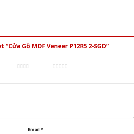
xét “Cửa Gỗ MDF Veneer P12R5 2-SGD”
of 5 stars
5 of 5 stars
Email
*