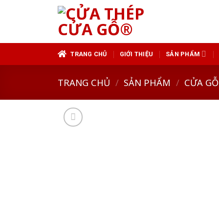
Skip
to
content
TRANG CHỦ
GIỚI THIỆU
SẢN PHẨM
TRANG CHỦ
/
SẢN PHẨM
/
CỬA GỖ