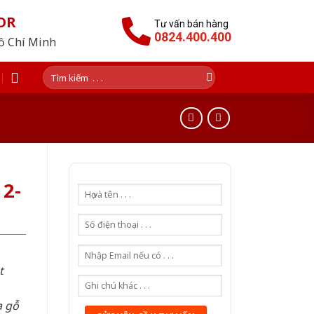
OR
Tư vấn bán hàng
0824.400.400
Hồ Chí Minh
Tìm
kiếm:
2-
t
a gỗ