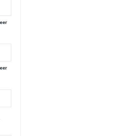
eer
eer
D