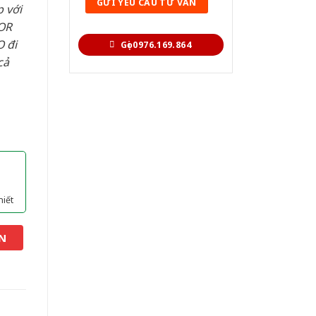
 với
OR
 đi
Gọi 0976.169.864
cả
hiết
N