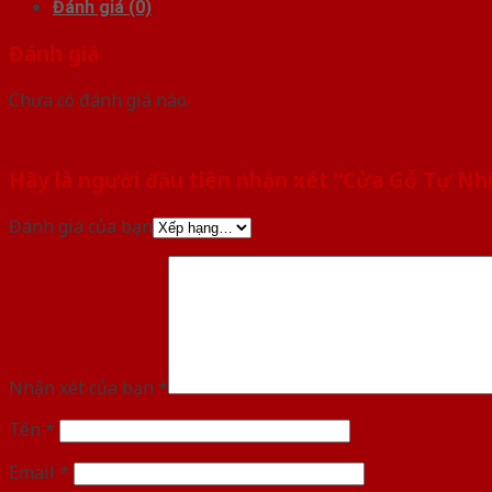
Đánh giá (0)
Đánh giá
Chưa có đánh giá nào.
Hãy là người đầu tiên nhận xét “Cửa Gỗ Tự N
Đánh giá của bạn
Nhận xét của bạn
*
Tên
*
Email
*