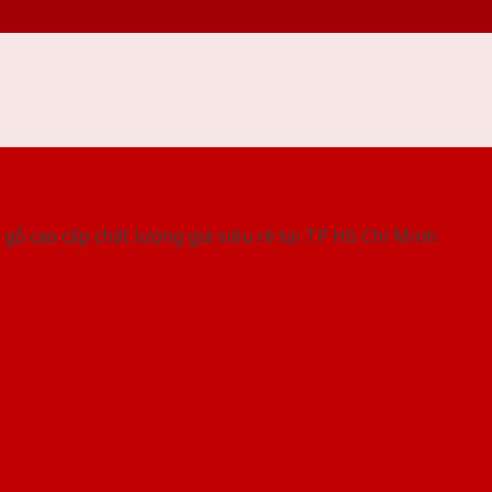
 THỐNG SHOWROOM SAIGONDOOR
gỗ cao cấp chất lượng giá siêu rẻ tại TP Hồ Chí Minh