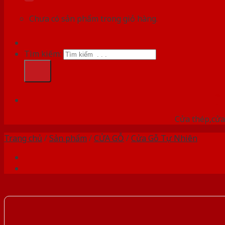
Chưa có sản phẩm trong giỏ hàng.
Tìm kiếm:
HỆ
Cửa thép,cửa 
Trang chủ
/
Sản phẩm
/
CỬA GỖ
/
Cửa Gỗ Tự Nhiên