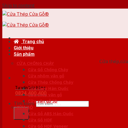
Skip to content
Trang chủ
Giới thiệu
HỆ
Sản phẩm
Cửa thép,cửa 
CỬA CHỐNG CHÁY
Cửa Gỗ Chống Cháy
Cửa nhôm vân gỗ
Cửa Thép Chống Cháy
Tư vấn bán hàng
Cửa thép Hàn Quốc
0824.400.400
Cửa thép vân gỗ
Cửa vân gỗ 5D
Tìm kiếm:
CỬA GỖ
Cửa Gỗ ABS Hàn Quốc
Cửa Gỗ HDF
Cửa Gỗ HDF Veneer