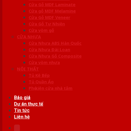
Cửa Gỗ MDF Laminate
Cửa gỗ MDF Melamine
Cửa Gỗ MDF Veneer
Cửa Gỗ Tự Nhiên
Cửa vòm gỗ
CỬA NHỰA
Cửa Nhựa ABS Hàn Quốc
Cửa Nhựa Đài Loan
Cửa Nhựa Gỗ Composite
Cửa vòm nhựa
NỘI THẤT
Tủ Kệ Bếp
Tủ Quần Áo
Phụ kiện cửa nhà tắm
Báo giá
Dự án thực tế
Tin tức
Liên hệ