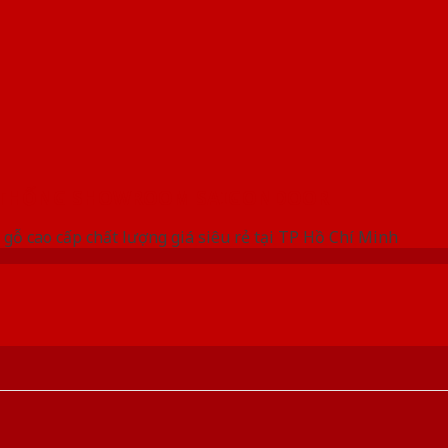
 THỐNG SHOWROOM SAIGONDOOR
gỗ cao cấp chất lượng giá siêu rẻ tại TP Hồ Chí Minh