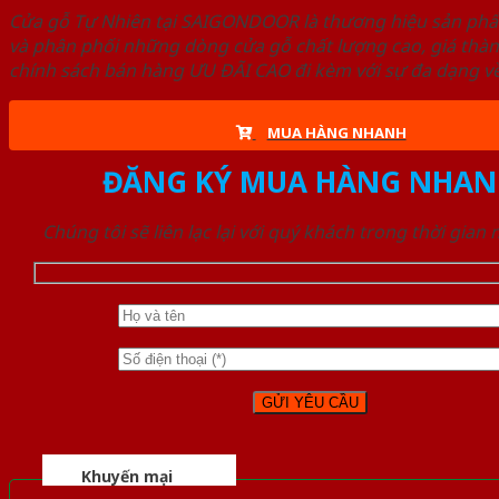
Cửa gỗ Tự Nhiên tại SAIGONDOOR là thương hiệu sản ph
và phân phối những dòng cửa gỗ chất lượng cao, giá thà
chính sách bán hàng ƯU ĐÃI CAO đi kèm với sự đa dạng về
MUA HÀNG NHANH
ĐĂNG KÝ MUA HÀNG NHAN
Chúng tôi sẽ liên lạc lại với quý khách trong thời gian
Khuyến mại