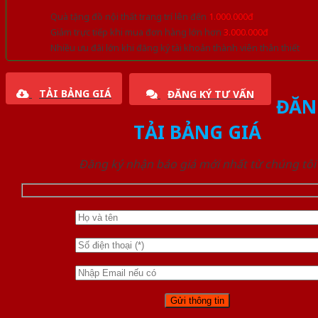
Quà tặng đồ nội thất trang trí lên đến
1.000.000đ
Giảm trực tiếp khi mua đơn hàng lớn hơn
3.000.000đ
Nhiều ưu đãi lớn khi đăng ký tài khoản thành viên thân thiết
TẢI BẢNG GIÁ
ĐĂNG KÝ TƯ VẤN
ĐĂN
TẢI BẢNG GIÁ
Đăng ký nhận báo giá mới nhất từ chúng tôi