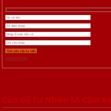
Gọi 0976.169.864
Cửa Gỗ Tự Nhiên 5A Căm X