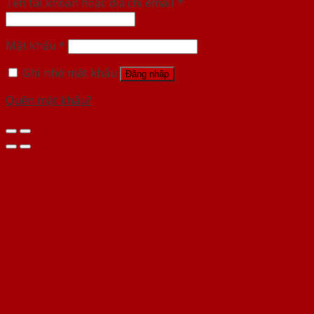
Tên tài khoản hoặc địa chỉ email
*
Mật khẩu
*
Ghi nhớ mật khẩu
Đăng nhập
Quên mật khẩu?