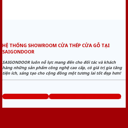
HỆ THỐNG SHOWROOM CỬA THÉP CỬA GỖ TẠI
SAIGONDOOR
SAIGONDOOR luôn nỗ lực mang đến cho đối tác và khách
hàng những sản phẩm công nghệ cao cấp, có giá trị gia tăng
tiện ích, sáng tạo cho cộng đồng một tương lai tốt đẹp hơn!
www.cuathepcuago.com
Tổng đài tư vấn miễn phí: 0824.400.400