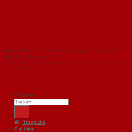
SaigonDoor™
- Hệ thống Showroom cửa thép cửa gỗ
hàng đầu Việt Nam
Copyright ⓒ 2016 – 2026 SaigonDoor™ - www.cuathepcuago.com | Đơn
vị chủ quản SaigonDoor
Tìm kiếm:
Trang chủ
Giới thiệu