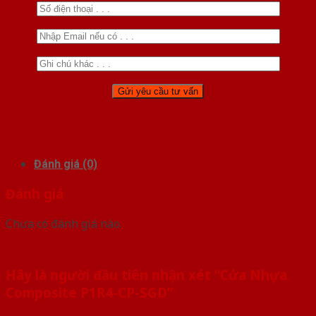
Đánh giá (0)
Đánh giá
Chưa có đánh giá nào.
Hãy là người đầu tiên nhận xét “Cửa Nhựa
Composite P1R4-CP-SGD”