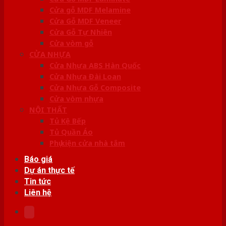
Cửa gỗ MDF Melamine
Cửa Gỗ MDF Veneer
Cửa Gỗ Tự Nhiên
Cửa vòm gỗ
CỬA NHỰA
Cửa Nhựa ABS Hàn Quốc
Cửa Nhựa Đài Loan
Cửa Nhựa Gỗ Composite
Cửa vòm nhựa
NỘI THẤT
Tủ Kệ Bếp
Tủ Quần Áo
Phụ kiện cửa nhà tắm
Báo giá
Dự án thực tế
Tin tức
Liên hệ