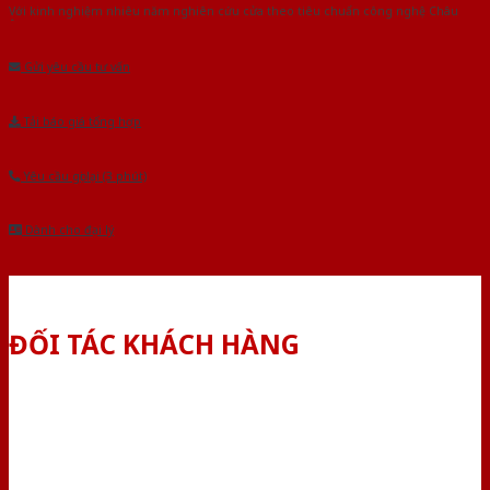
Với kinh nghiệm nhiêu năm nghiên cứu cửa theo tiêu chuẩn công nghệ Châu
Âu.Chúng tôi tự tin là nhà sản xuất & cung cấp hàng đầu tại Việt Nam!
Gửi yêu cầu tư vấn
Tải báo giá tổng hợp
Yêu cầu gọi lại (3 phút)
Dành cho đại lý
ĐỐI TÁC KHÁCH HÀNG