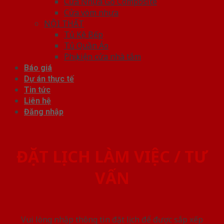
Cửa Nhựa Gỗ Composite
Cửa vòm nhựa
NỘI THẤT
Tủ Kệ Bếp
Tủ Quần Áo
Phụ kiện cửa nhà tắm
Báo giá
Dự án thực tế
Tin tức
Liên hệ
Đăng nhập
ĐẶT LỊCH LÀM VIỆC / TƯ
VẤN
Vui lòng nhập thông tin đặt lịch để được sắp xếp