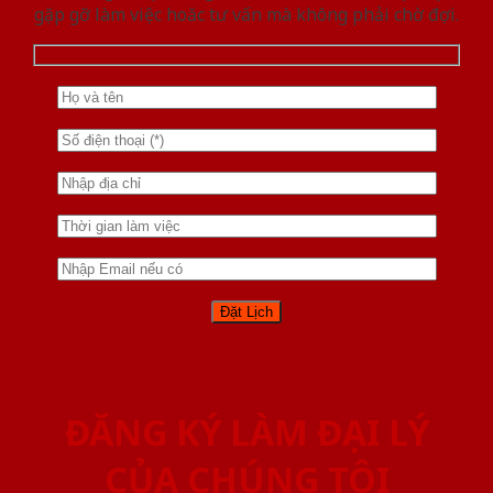
gặp gỡ làm việc hoăc tư vấn mà không phải chờ đợi.
ĐĂNG KÝ LÀM ĐẠI LÝ
CỦA CHÚNG TÔI