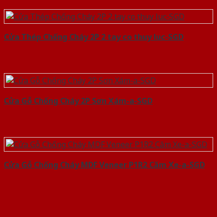
Cửa Thép Chống Cháy 2P 2 tay co thuy luc-SGD
Cửa Gỗ Chống Cháy 2P Sơn Xám-a-SGD
Cửa Gỗ Chống Cháy MDF Veneer P1R2 Căm Xe-a-SGD