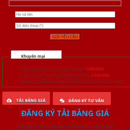
Khuyến mại
Quà tặng đồ nội thất trang trí lên đến
1.000.000đ
Giảm trực tiếp khi mua đơn hàng lớn hơn
3.000.000đ
Nhiều ưu đãi lớn khi đăng ký tài khoản thành viên thân thiết
TẢI BẢNG GIÁ
ĐĂNG KÝ TƯ VẤN
ĐĂNG KÝ TẢI BẢNG GIÁ
Đăng ký nhận báo giá mới nhất từ chúng tôi