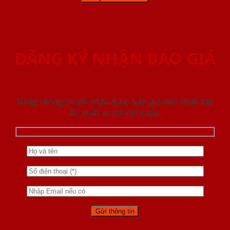
ĐĂNG KÝ NHẬN BÁO GIÁ
Nhập thông tin để nhận được báo giá mới nhât đầy
đủ nhất và chi tiết nhất.