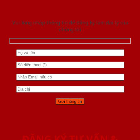
Vui lòng nhập thông tin để đăng ký làm đại lý của
chúng tôi
ĐĂNG KÝ TƯ VẤN &