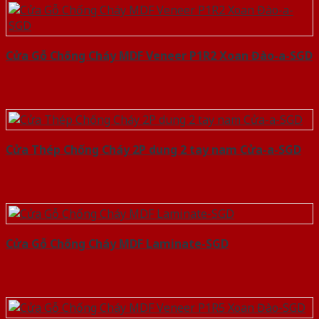
Cửa Gỗ Chống Cháy MDF Veneer P1R2 Xoan Đào-a-SGD
Cửa Thép Chống Cháy 2P dung 2 tay nam Cửa-a-SGD
Cửa Gỗ Chống Cháy MDF Laminate-SGD