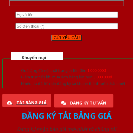
Khuyến mại
Quà tặng đồ nội thất trang trí lên đến
1.000.000đ
Giảm trực tiếp khi mua đơn hàng lớn hơn
3.000.000đ
Nhiều ưu đãi lớn khi đăng ký tài khoản thành viên thân thiết
TẢI BẢNG GIÁ
ĐĂNG KÝ TƯ VẤN
ĐĂNG KÝ TẢI BẢNG GIÁ
Đăng ký nhận báo giá mới nhất từ chúng tôi