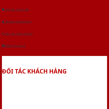
Âu.Chúng tôi tự tin là nhà sản xuất & cung cấp hàng đầu tại Việt Nam!
Gửi yêu cầu tư vấn
Tải báo giá tổng hợp
Yêu cầu gọi lại (3 phút)
Dành cho đại lý
ĐỐI TÁC KHÁCH HÀNG