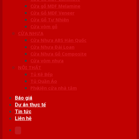
Cửa gỗ MDF Melamine
Cửa Gỗ MDF Veneer
Cửa Gỗ Tự Nhiên
Cửa vòm gỗ
CỬA NHỰA
Cửa Nhựa ABS Hàn Quốc
Cửa Nhựa Đài Loan
Cửa Nhựa Gỗ Composite
Cửa vòm nhựa
NỘI THẤT
Tủ Kệ Bếp
Tủ Quần Áo
Phụ kiện cửa nhà tắm
Báo giá
Dự án thực tế
Tin tức
Liên hệ