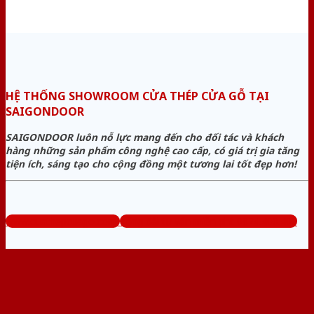
HỆ THỐNG SHOWROOM CỬA THÉP CỬA GỖ TẠI
SAIGONDOOR
SAIGONDOOR luôn nỗ lực mang đến cho đối tác và khách
hàng những sản phẩm công nghệ cao cấp, có giá trị gia tăng
tiện ích, sáng tạo cho cộng đồng một tương lai tốt đẹp hơn!
www.cuathepcuago.com
Tổng đài tư vấn miễn phí: 0824.400.400