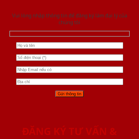
Vui lòng nhập thông tin để đăng ký làm đại lý của
chúng tôi
ĐĂNG KÝ TƯ VẤN &