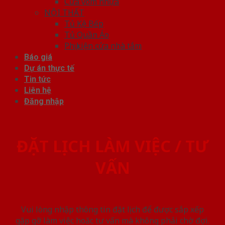
Cửa vòm nhựa
NỘI THẤT
Tủ Kệ Bếp
Tủ Quần Áo
Phụ kiện cửa nhà tắm
Báo giá
Dự án thực tế
Tin tức
Liên hệ
Đăng nhập
ĐẶT LỊCH LÀM VIỆC / TƯ
VẤN
Vui lòng nhập thông tin đặt lịch để được sắp xếp
gặp gỡ làm việc hoăc tư vấn mà không phải chờ đợi.