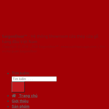
SaigonDoor™
- Hệ thống Showroom cửa thép cửa gỗ
hàng đầu Việt Nam
Copyright ⓒ 2016 – 2026 SaigonDoor™ - www.cuathepcuago.com | Đơn
vị chủ quản SaigonDoor
Tìm kiếm:
Trang chủ
Giới thiệu
Sản phẩm