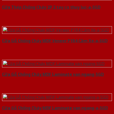
Cửa Thép Chống Cháy 2P 2 tay co thuy luc-a-SGD
Cửa Gỗ Chống Cháy MDF Veneer P1R4 Căm Xe-a-SGD
Cửa Gỗ Chống Cháy MDF Laminate van ngang-SGD
Cửa Gỗ Chống Cháy MDF Laminate van ngang-a-SGD