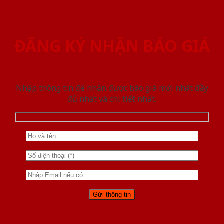
ĐĂNG KÝ NHẬN BÁO GIÁ
Nhập thông tin để nhận được báo giá mới nhât đầy
đủ nhất và chi tiết nhất.