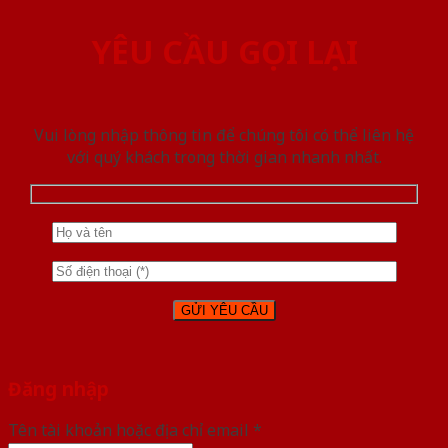
YÊU CẦU GỌI LẠI
Vui lòng nhập thông tin để chúng tôi có thể liên hệ
với quý khách trong thời gian nhanh nhất.
Đăng nhập
Tên tài khoản hoặc địa chỉ email
*