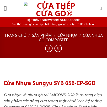
Skip
to
content
HỆ THỐNG SHOWROOM SAIGONDOOR
Cửa thép,cửa gỗ cao cấp chất lượng giá siêu rẻ tại TP Hồ Chí Minh
TRANG CHỦ
/
SẢN PHẨM
/
CỬA NHỰA
/
CỬA NHỰA
GỖ COMPOSITE
Cửa Nhựa Sungyu SYB 656-CP-SGD
Cửa nhựa và nhựa gỗ tại SAIGONDOOR là thương hiệu
sản phẩm các dòng cửa trong một chuỗi các hệ thống
Showroom SAIGONDOOR. Chuyên sản xuất và phân