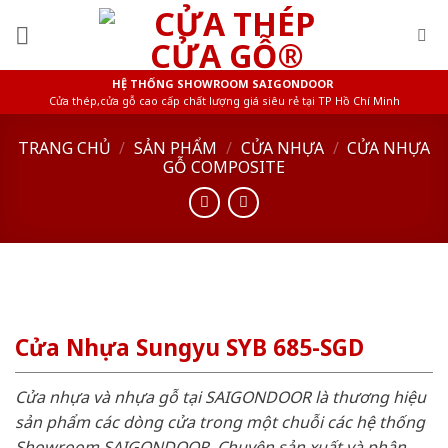
Skip
to
content
HỆ THỐNG SHOWROOM SAIGONDOOR
Cửa thép,cửa gỗ cao cấp chất lượng giá siêu rẻ tại TP Hồ Chí Minh
TRANG CHỦ
/
SẢN PHẨM
/
CỬA NHỰA
/
CỬA NHỰA
GỖ COMPOSITE
Cửa Nhựa Sungyu SYB 685-SGD
Cửa nhựa và nhựa gỗ tại SAIGONDOOR là thương hiệu
sản phẩm các dòng cửa trong một chuỗi các hệ thống
Showroom SAIGONDOOR. Chuyên sản xuất và phân