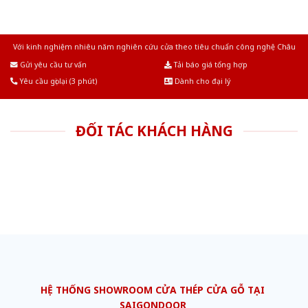
Với kinh nghiệm nhiêu năm nghiên cứu cửa theo tiêu chuẩn công nghệ Châu
Âu.Chúng tôi tự tin là nhà sản xuất & cung cấp hàng đầu tại Việt Nam!
Gửi yêu cầu tư vấn
Tải báo giá tổng hợp
Yêu cầu gọi lại (3 phút)
Dành cho đại lý
ĐỐI TÁC KHÁCH HÀNG
HỆ THỐNG SHOWROOM CỬA THÉP CỬA GỖ TẠI
SAIGONDOOR