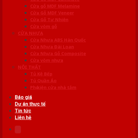
Cửa gỗ MDF Melamine
Cửa Gỗ MDF Veneer
Cửa Gỗ Tự Nhiên
Cửa vòm gỗ
CỬA NHỰA
Cửa Nhựa ABS Hàn Quốc
Cửa Nhựa Đài Loan
Cửa Nhựa Gỗ Composite
Cửa vòm nhựa
NỘI THẤT
Tủ Kệ Bếp
Tủ Quần Áo
Phụ kiện cửa nhà tắm
Báo giá
Dự án thực tế
Tin tức
Liên hệ