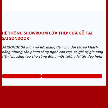
HỆ THỐNG SHOWROOM CỬA THÉP CỬA GỖ TẠI
SAIGONDOOR
SAIGONDOOR luôn nỗ lực mang đến cho đối tác và khách
hàng những sản phẩm công nghệ cao cấp, có giá trị gia tăng
tiện ích, sáng tạo cho cộng đồng một tương lai tốt đẹp hơn!
www.cuathepcuago.com
Tổng đài tư vấn miễn phí: 0824.400.400