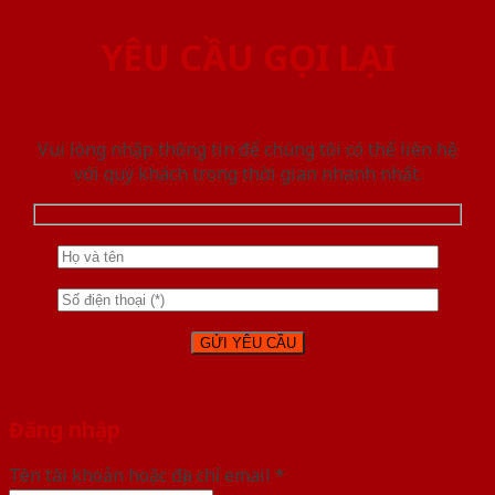
YÊU CẦU GỌI LẠI
Vui lòng nhập thông tin để chúng tôi có thể liên hệ
với quý khách trong thời gian nhanh nhất.
Đăng nhập
Tên tài khoản hoặc địa chỉ email
*