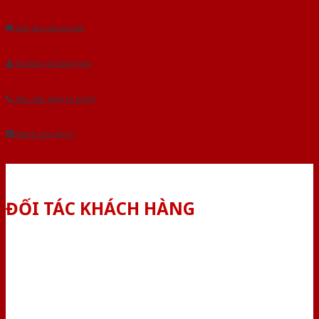
Âu.Chúng tôi tự tin là nhà sản xuất & cung cấp hàng đầu tại Việt Nam!
Gửi yêu cầu tư vấn
Tải báo giá tổng hợp
Yêu cầu gọi lại (3 phút)
Dành cho đại lý
ĐỐI TÁC KHÁCH HÀNG