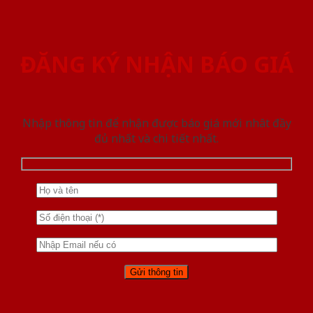
ĐĂNG KÝ NHẬN BÁO GIÁ
Nhập thông tin để nhận được báo giá mới nhât đầy
đủ nhất và chi tiết nhất.