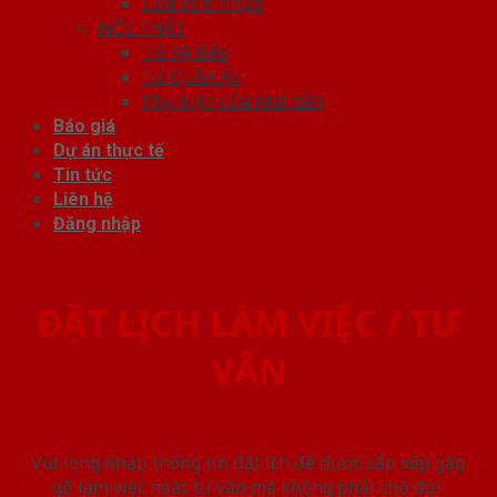
Cửa vòm nhựa
NỘI THẤT
Tủ Kệ Bếp
Tủ Quần Áo
Phụ kiện cửa nhà tắm
Báo giá
Dự án thực tế
Tin tức
Liên hệ
Đăng nhập
ĐẶT LỊCH LÀM VIỆC / TƯ
VẤN
Vui lòng nhập thông tin đặt lịch để được sắp xếp gặp
gỡ làm việc hoăc tư vấn mà không phải chờ đợi.