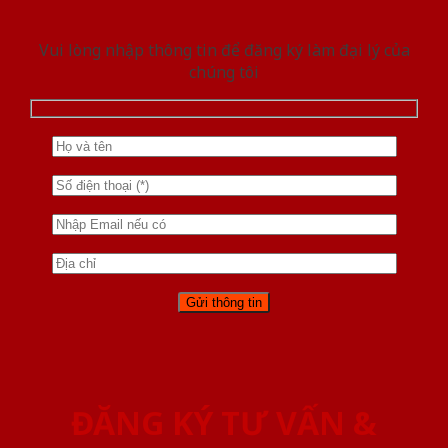
Vui lòng nhập thông tin để đăng ký làm đại lý của
chúng tôi
ĐĂNG KÝ TƯ VẤN &