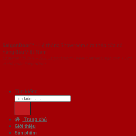
SaigonDoor™
- Hệ thống Showroom cửa thép cửa gỗ
hàng đầu Việt Nam
Copyright ⓒ 2016 – 2026 SaigonDoor™ - www.cuathepcuago.com | Đơn
vị chủ quản SaigonDoor
Tìm kiếm:
Trang chủ
Giới thiệu
Sản phẩm