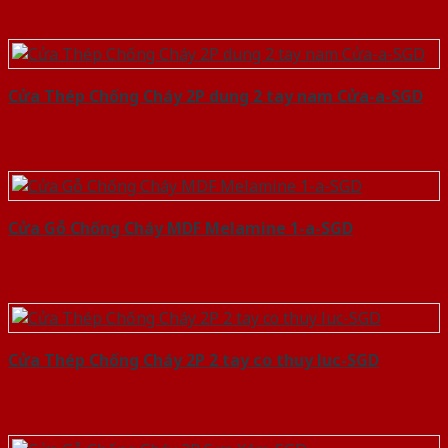
Cửa Thép Chống Cháy 2P dung 2 tay nam Cửa-a-SGD
Cửa Gỗ Chống Cháy MDF Melamine 1-a-SGD
Cửa Thép Chống Cháy 2P 2 tay co thuy luc-SGD