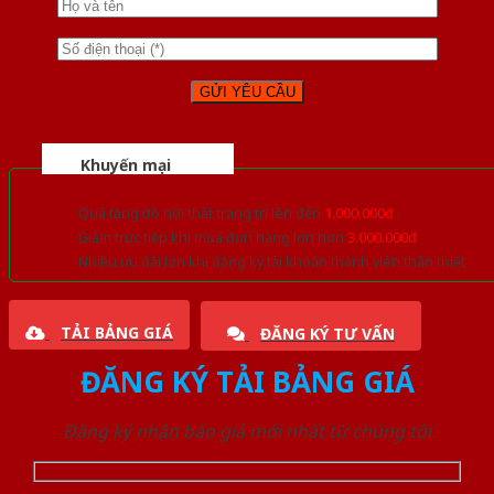
Khuyến mại
Quà tặng đồ nội thất trang trí lên đến
1.000.000đ
Giảm trực tiếp khi mua đơn hàng lớn hơn
3.000.000đ
Nhiều ưu đãi lớn khi đăng ký tài khoản thành viên thân thiết
TẢI BẢNG GIÁ
ĐĂNG KÝ TƯ VẤN
ĐĂNG KÝ TẢI BẢNG GIÁ
Đăng ký nhận báo giá mới nhất từ chúng tôi