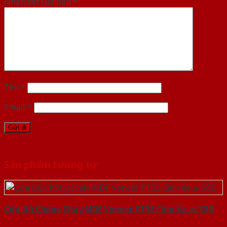
Nhận xét của bạn
*
Tên
*
Email
*
Sản phẩm tương tự
Cửa Gỗ Chống Cháy MDF Veneer P1R2 Căm Xe-a-SGD