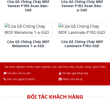
Cửa Gỗ Chống Cháy MDF
Cửa Gỗ Chống Cháy MDF
Veneer P1R5 Xoan Đào-
Veneer P1R2 Xoan Đào-
SGD
a-SGD
Cửa Gỗ Chống Cháy MDF
Cửa Gỗ Chống Cháy MDF
Melamine 1-a-SGD
Laminate P1R2-SGD
Với kinh nghiệm nhiêu năm nghiên cứu cửa theo tiêu chuẩn công nghệ Châu
Âu.Chúng tôi tự tin là nhà sản xuất & cung cấp hàng đầu tại Việt Nam!
Gửi yêu cầu tư vấn
Tải báo giá tổng hợp
Yêu cầu gọi lại (3 phút)
Dành cho đại lý
ĐỐI TÁC KHÁCH HÀNG