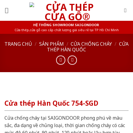
Skip
to
content
HỆ THỐNG SHOWROOM SAIGONDOOR
Cửa thép,cửa gỗ cao cấp chất lượng giá siêu rẻ tại TP Hồ Chí Minh
TRANG CHỦ
/
SẢN PHẨM
/
CỬA CHỐNG CHÁY
/
CỬA
THÉP HÀN QUỐC
Cửa thép Hàn Quốc 754-SGD
Cửa chống cháy tại SAIGONDOOR phong phú về màu
sắc, đa dạng về chủng loại, thời gian chống cháy có các
mức độ 60 phút, 90 phút, 120 phút hoặc lâu hơn tùy