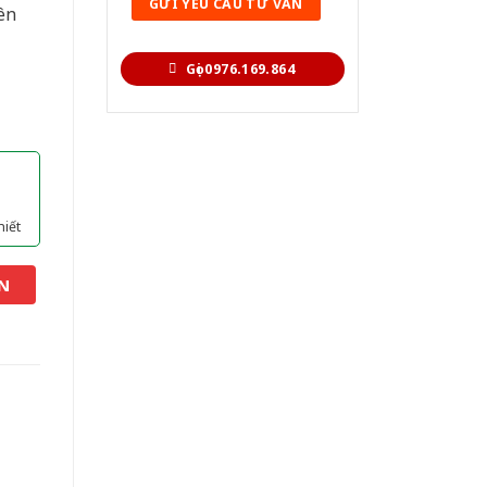
ên
Gọi 0976.169.864
hiết
N