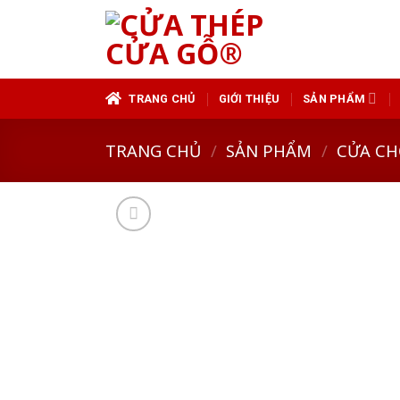
Skip
to
content
TRANG CHỦ
GIỚI THIỆU
SẢN PHẨM
TRANG CHỦ
/
SẢN PHẨM
/
CỬA CH