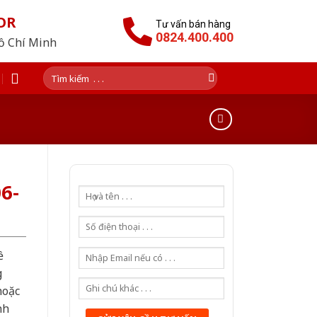
OR
Tư vấn bán hàng
0824.400.400
Hồ Chí Minh
Tìm
kiếm:
6-
ề
g
hoặc
nh