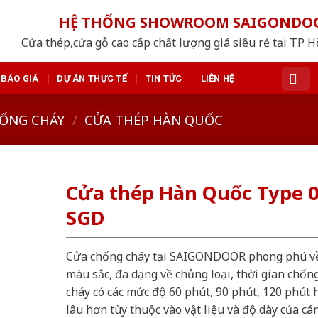
HỆ THỐNG SHOWROOM SAIGONDO
Cửa thép,cửa gỗ cao cấp chất lượng giá siêu rẻ tại TP 
BÁO GIÁ
DỰ ÁN THỰC TẾ
TIN TỨC
LIÊN HỆ
ỐNG CHÁY
/
CỬA THÉP HÀN QUỐC
Cửa thép Hàn Quốc Type 0
SGD
Cửa chống cháy tại SAIGONDOOR phong phú v
màu sắc, đa dạng về chủng loại, thời gian chốn
cháy có các mức độ 60 phút, 90 phút, 120 phút 
lâu hơn tùy thuộc vào vật liệu và độ dày của cá