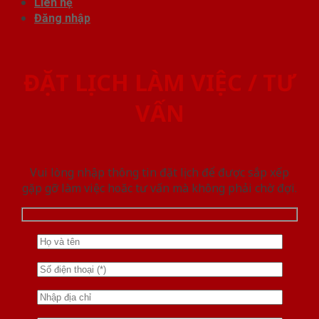
Liên hệ
Đăng nhập
ĐẶT LỊCH LÀM VIỆC / TƯ
VẤN
Vui lòng nhập thông tin đặt lịch để được sắp xếp
gặp gỡ làm việc hoăc tư vấn mà không phải chờ đợi.