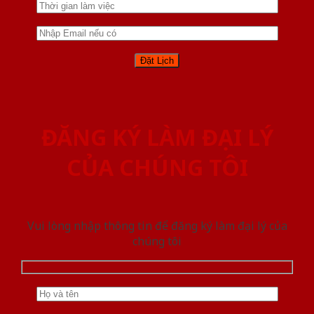
ĐĂNG KÝ LÀM ĐẠI LÝ
CỦA CHÚNG TÔI
Vui lòng nhập thông tin để đăng ký làm đại lý của
chúng tôi