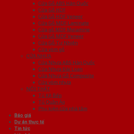
Cửa Gỗ ABS Hàn Quốc
Cửa Gỗ HDF
Cửa Gỗ HDF Veneer
Cửa Gỗ MDF Laminate
Cửa gỗ MDF Melamine
Cửa Gỗ MDF Veneer
Cửa Gỗ Tự Nhiên
Cửa vòm gỗ
CỬA NHỰA
Cửa Nhựa ABS Hàn Quốc
Cửa Nhựa Đài Loan
Cửa Nhựa Gỗ Composite
Cửa vòm nhựa
NỘI THẤT
Tủ Kệ Bếp
Tủ Quần Áo
Phụ kiện cửa nhà tắm
Báo giá
Dự án thực tế
Tin tức