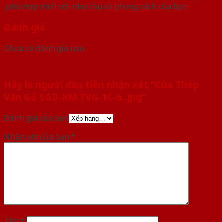
phù hợp nhất với nhu cầu và phong cách của bạn.
Đánh giá
Chưa có đánh giá nào.
Hãy là người đầu tiên nhận xét “Cửa Thép
Vân Gỗ SGD-KM.TVG-1C-6..jpg”
Đánh giá của bạn
Nhận xét của bạn
*
Tên
*