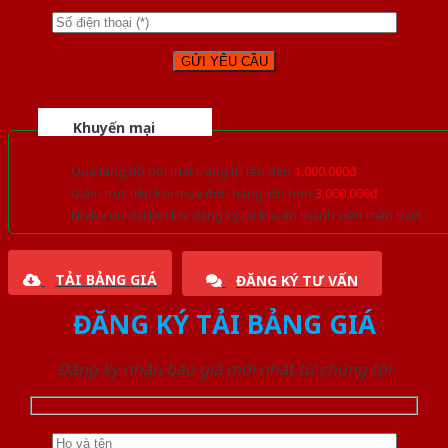
Khuyến mại
Quà tặng đồ nội thất trang trí lên đến
1.000.000đ
Giảm trực tiếp khi mua đơn hàng lớn hơn
3.000.000đ
Nhiều ưu đãi lớn khi đăng ký tài khoản thành viên thân thiết
TẢI BẢNG GIÁ
ĐĂNG KÝ TƯ VẤN
ĐĂNG KÝ TẢI BẢNG GIÁ
Đăng ký nhận báo giá mới nhất từ chúng tôi