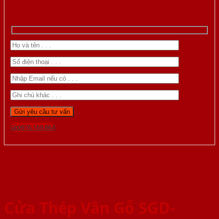
Gọi 0976.169.864
Cửa Thép Vân Gỗ SGD-