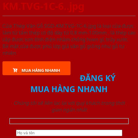
KM.TVG-1C-6..jpg
Cửa Thép Vân Gỗ SGD-KM.TVG-1C-6..jpg là loại cửa được
làm từ tấm thép có độ dày từ 0,8 mm-1.00mm , là thép cao
cấp được sơn tĩnh điện nhằm chống hoen gỉ, trầy xước.
Bề mặt cửa được phủ lớp giả vân gỗ giống như gỗ tự
nhiên
MUA HÀNG NHANH
ĐĂNG KÝ
MUA HÀNG NHANH
Chúng tôi sẽ liên lạc lại với quý khách trong thời
gian ngắn nhất