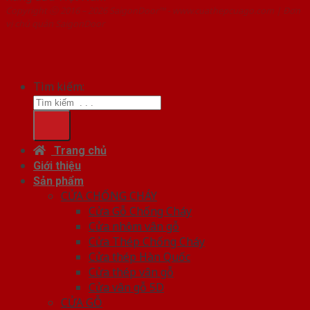
Copyright ⓒ 2016 – 2026 SaigonDoor™ - www.cuathepcuago.com | Đơn
vị chủ quản SaigonDoor
Tìm kiếm:
Trang chủ
Giới thiệu
Sản phẩm
CỬA CHỐNG CHÁY
Cửa Gỗ Chống Cháy
Cửa nhôm vân gỗ
Cửa Thép Chống Cháy
Cửa thép Hàn Quốc
Cửa thép vân gỗ
Cửa vân gỗ 5D
CỬA GỖ