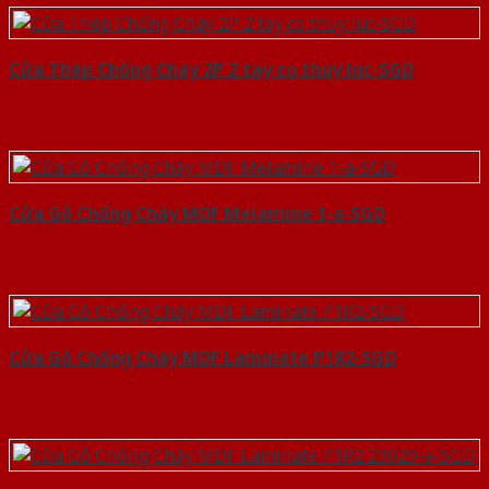
Cửa Thép Chống Cháy 2P 2 tay co thuy luc-SGD
Cửa Gỗ Chống Cháy MDF Melamine 1-a-SGD
Cửa Gỗ Chống Cháy MDF Laminate P1R2-SGD