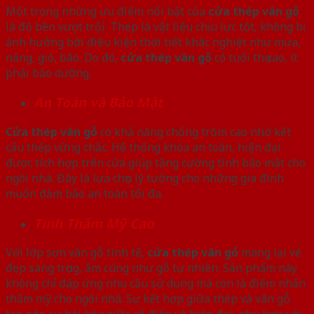
Một trong những ưu điểm nổi bật của
cửa thép vân gỗ
là độ bền vượt trội. Thép là vật liệu chịu lực tốt, không bị
ảnh hưởng bởi điều kiện thời tiết khắc nghiệt như mưa,
nắng, gió, bão. Do đó,
cửa thép vân gỗ
có tuổi thọ cao, ít
phải bảo dưỡng.
An Toàn và Bảo Mật
Cửa thép vân gỗ
có khả năng chống trộm cao nhờ kết
cấu thép vững chắc. Hệ thống khóa an toàn, hiện đại
được tích hợp trên cửa giúp tăng cường tính bảo mật cho
ngôi nhà. Đây là lựa chọn lý tưởng cho những gia đình
muốn đảm bảo an toàn tối đa.
Tính Thẩm Mỹ Cao
Với lớp sơn vân gỗ tinh tế,
cửa thép vân gỗ
mang lại vẻ
đẹp sang trọng, ấm cúng như gỗ tự nhiên. Sản phẩm này
không chỉ đáp ứng nhu cầu sử dụng mà còn là điểm nhấn
thẩm mỹ cho ngôi nhà. Sự kết hợp giữa thép và vân gỗ