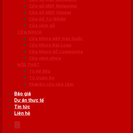
Cửa gỗ MDF Melamine
Cửa Gỗ MDF Veneer
Cửa Gỗ Tự Nhiên
Cửa vòm gỗ
CỬA NHỰA
Cửa Nhựa ABS Hàn Quốc
Cửa Nhựa Đài Loan
Cửa Nhựa Gỗ Composite
Cửa vòm nhựa
NỘI THẤT
Tủ Kệ Bếp
Tủ Quần Áo
Phụ kiện cửa nhà tắm
Báo giá
Dự án thực tế
Tin tức
Liên hệ