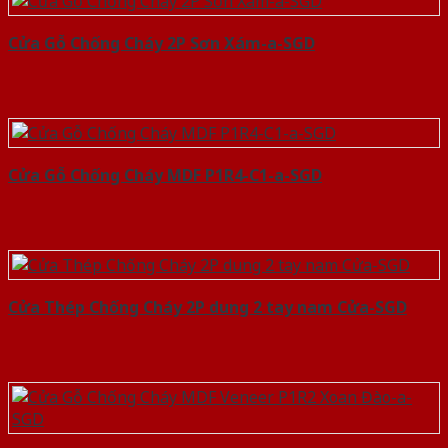
Cửa Gỗ Chống Cháy 2P Sơn Xám-a-SGD
Cửa Gỗ Chống Cháy MDF P1R4-C1-a-SGD
Cửa Thép Chống Cháy 2P dung 2 tay nam Cửa-SGD