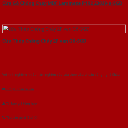
Cửa Gỗ Chống Cháy MDF Laminate P1R2 23029-a-SGD
Cửa Thép Chống Cháy 2P van Gỗ-SGD
Với kinh nghiệm nhiêu năm nghiên cứu cửa theo tiêu chuẩn công nghệ Châu
Âu.Chúng tôi tự tin là nhà sản xuất & cung cấp hàng đầu tại Việt Nam!
Gửi yêu cầu tư vấn
Tải báo giá tổng hợp
Yêu cầu gọi lại (3 phút)