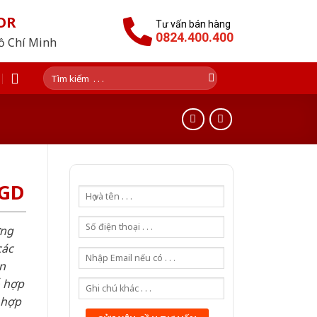
OR
Tư vấn bán hàng
0824.400.400
Hồ Chí Minh
Tìm
kiếm:
SGD
ơng
các
n
ỗ hợp
 hợp