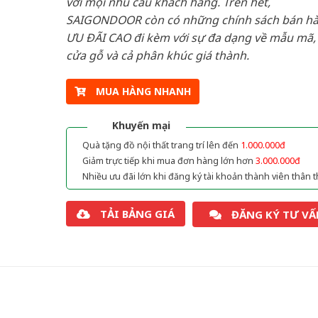
với mọi nhu cầu khách hàng. Trên hết,
SAIGONDOOR còn có những chính sách bán h
ƯU ĐÃI CAO đi kèm với sự đa dạng về mẫu mã, 
cửa gỗ và cả phân khúc giá thành.
MUA HÀNG NHANH
Khuyến mại
Quà tặng đồ nội thất trang trí lên đến
1.000.000đ
Giảm trực tiếp khi mua đơn hàng lớn hơn
3.000.000đ
Nhiều ưu đãi lớn khi đăng ký tài khoản thành viên thân t
TẢI BẢNG GIÁ
ĐĂNG KÝ TƯ VẤ