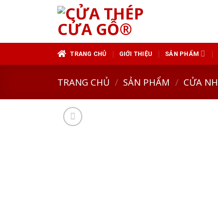
Skip
to
content
TRANG CHỦ
GIỚI THIỆU
SẢN PHẨM
TRANG CHỦ
/
SẢN PHẨM
/
CỬA N