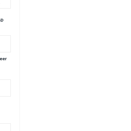
GD
eer