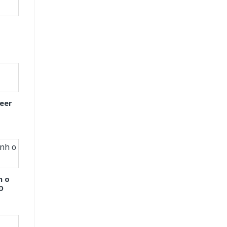
eer
h o
D