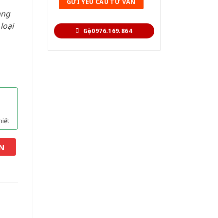
àng
loại
Gọi 0976.169.864
hiết
N