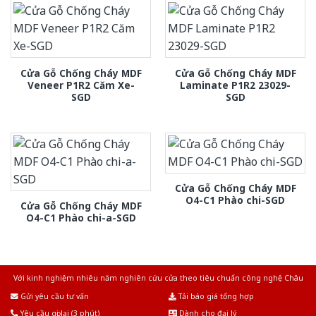
Cửa Gỗ Chống Cháy MDF
Cửa Gỗ Chống Cháy MDF
Veneer P1R2 Căm Xe-
Laminate P1R2 23029-
SGD
SGD
Cửa Gỗ Chống Cháy MDF
O4-C1 Phào chi-SGD
Cửa Gỗ Chống Cháy MDF
O4-C1 Phào chi-a-SGD
Với kinh nghiệm nhiêu năm nghiên cứu cửa theo tiêu chuẩn công nghệ Châu
Âu.Chúng tôi tự tin là nhà sản xuất & cung cấp hàng đầu tại Việt Nam!
Gửi yêu cầu tư vấn
Tải báo giá tổng hợp
Yêu cầu gọi lại (3 phút)
Dành cho đại lý