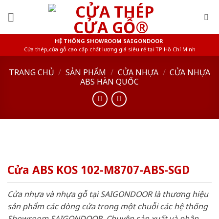
Skip
to
content
HỆ THỐNG SHOWROOM SAIGONDOOR
Cửa thép,cửa gỗ cao cấp chất lượng giá siêu rẻ tại TP Hồ Chí Minh
TRANG CHỦ
/
SẢN PHẨM
/
CỬA NHỰA
/
CỬA NHỰA
ABS HÀN QUỐC
Cửa ABS KOS 102-M8707-ABS-SGD
Cửa nhựa và nhựa gỗ tại SAIGONDOOR là thương hiệu
sản phẩm các dòng cửa trong một chuỗi các hệ thống
Showroom SAIGONDOOR. Chuyên sản xuất và phân