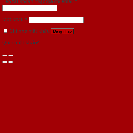
Tên tài khoản hoặc địa chỉ email
*
Mật khẩu
*
Ghi nhớ mật khẩu
Đăng nhập
Quên mật khẩu?