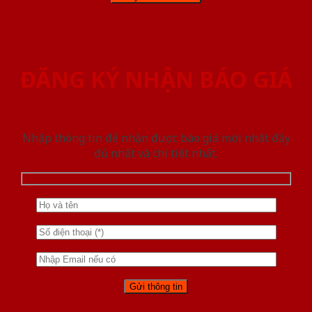
ĐĂNG KÝ NHẬN BÁO GIÁ
Nhập thông tin để nhận được báo giá mới nhât đầy
đủ nhất và chi tiết nhất.