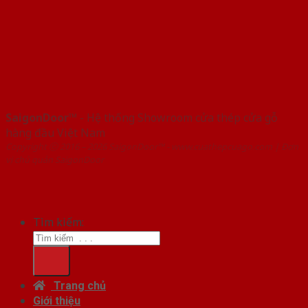
SaigonDoor™
- Hệ thống Showroom cửa thép cửa gỗ
hàng đầu Việt Nam
Copyright ⓒ 2016 – 2026 SaigonDoor™ - www.cuathepcuago.com | Đơn
vị chủ quản SaigonDoor
Tìm kiếm:
Trang chủ
Giới thiệu