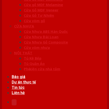
Cửa gỗ MDF Melamine
Cửa Gỗ MDF Veneer
Cửa Gỗ Tự Nhiên
Cửa vòm gỗ
CỬA NHỰA
Cửa Nhựa ABS Hàn Quốc
Cửa Nhựa Đài Loan
Cửa Nhựa Gỗ Composite
Cửa vòm nhựa
NỘI THẤT
Tủ Kệ Bếp
Tủ Quần Áo
Phụ kiện cửa nhà tắm
Báo giá
Dự án thực tế
Tin tức
Liên hệ