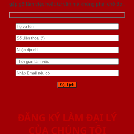
gặp gỡ làm việc hoăc tư vấn mà không phải chờ đợi.
ĐĂNG KÝ LÀM ĐẠI LÝ
CỦA CHÚNG TÔI