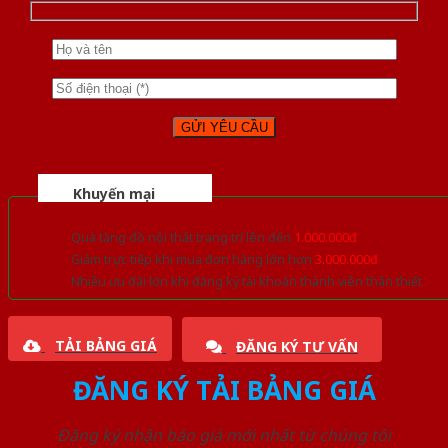
Khuyến mại
Quà tặng đồ nội thất trang trí lên đến
1.000.000đ
Giảm trực tiếp khi mua đơn hàng lớn hơn
3.000.000đ
Nhiều ưu đãi lớn khi đăng ký tài khoản thành viên thân thiết
TẢI BẢNG GIÁ
ĐĂNG KÝ TƯ VẤN
ĐĂNG KÝ TẢI BẢNG GIÁ
Đăng ký nhận báo giá mới nhất từ chúng tôi