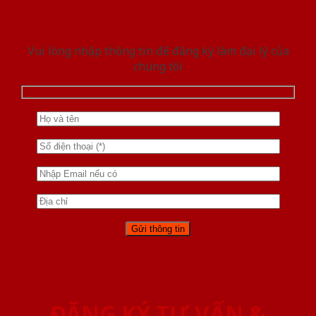
Vui lòng nhập thông tin để đăng ký làm đại lý của
chúng tôi
ĐĂNG KÝ TƯ VẤN &