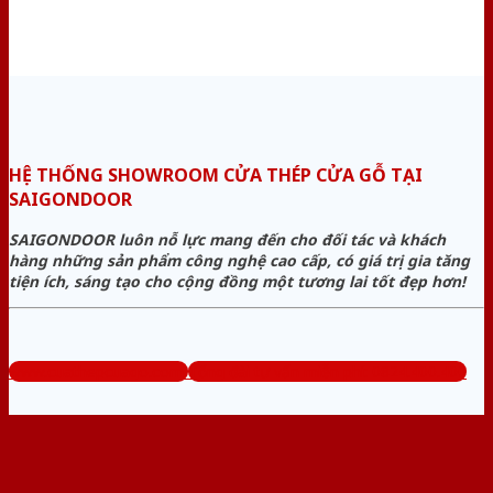
HỆ THỐNG SHOWROOM CỬA THÉP CỬA GỖ TẠI
SAIGONDOOR
SAIGONDOOR luôn nỗ lực mang đến cho đối tác và khách
hàng những sản phẩm công nghệ cao cấp, có giá trị gia tăng
tiện ích, sáng tạo cho cộng đồng một tương lai tốt đẹp hơn!
www.cuathepcuago.com
Tổng đài tư vấn miễn phí: 0824.400.400