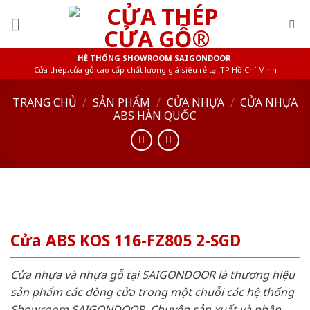
Skip
to
content
HỆ THỐNG SHOWROOM SAIGONDOOR
Cửa thép,cửa gỗ cao cấp chất lượng giá siêu rẻ tại TP Hồ Chí Minh
TRANG CHỦ
/
SẢN PHẨM
/
CỬA NHỰA
/
CỬA NHỰA
ABS HÀN QUỐC
Cửa ABS KOS 116-FZ805 2-SGD
Cửa nhựa và nhựa gỗ tại SAIGONDOOR là thương hiệu
sản phẩm các dòng cửa trong một chuỗi các hệ thống
Showroom SAIGONDOOR. Chuyên sản xuất và phân