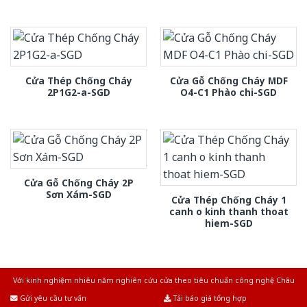
Cửa Thép Chống Cháy
Cửa Gỗ Chống Cháy MDF
2P1G2-a-SGD
O4-C1 Phào chi-SGD
Cửa Gỗ Chống Cháy 2P
Sơn Xám-SGD
Cửa Thép Chống Cháy 1
canh o kinh thanh thoat
hiem-SGD
Với kinh nghiệm nhiêu năm nghiên cứu cửa theo tiêu chuẩn công nghệ Châu
Âu.Chúng tôi tự tin là nhà sản xuất & cung cấp hàng đầu tại Việt Nam!
Gửi yêu cầu tư vấn
Tải báo giá tổng hợp