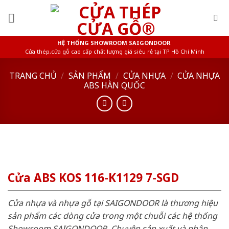
Skip
to
content
HỆ THỐNG SHOWROOM SAIGONDOOR
Cửa thép,cửa gỗ cao cấp chất lượng giá siêu rẻ tại TP Hồ Chí Minh
TRANG CHỦ
/
SẢN PHẨM
/
CỬA NHỰA
/
CỬA NHỰA
ABS HÀN QUỐC
Cửa ABS KOS 116-K1129 7-SGD
Cửa nhựa và nhựa gỗ tại SAIGONDOOR là thương hiệu
sản phẩm các dòng cửa trong một chuỗi các hệ thống
Showroom SAIGONDOOR. Chuyên sản xuất và phân