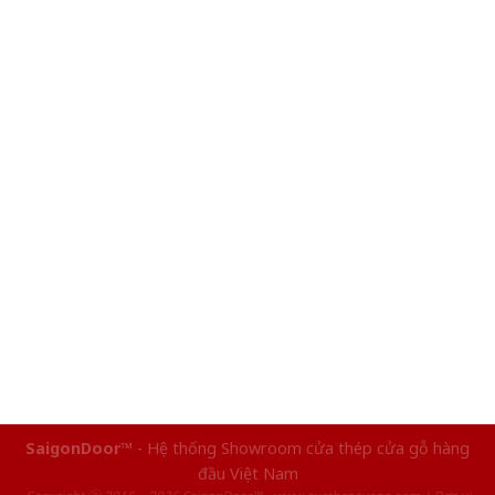
SaigonDoor™
- Hệ thống Showroom cửa thép cửa gỗ hàng
đầu Việt Nam