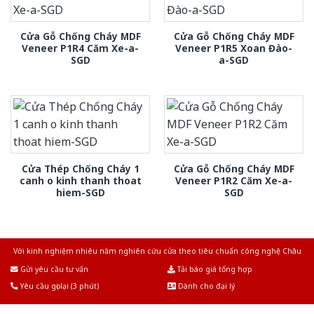
Cửa Gỗ Chống Cháy MDF
Cửa Gỗ Chống Cháy MDF
Veneer P1R4 Căm Xe-a-
Veneer P1R5 Xoan Đào-
SGD
a-SGD
Cửa Thép Chống Cháy 1
Cửa Gỗ Chống Cháy MDF
canh o kinh thanh thoat
Veneer P1R2 Căm Xe-a-
hiem-SGD
SGD
Với kinh nghiệm nhiêu năm nghiên cứu cửa theo tiêu chuẩn công nghệ Châu
Âu.Chúng tôi tự tin là nhà sản xuất & cung cấp hàng đầu tại Việt Nam!
Gửi yêu cầu tư vấn
Tải báo giá tổng hợp
Yêu cầu gọi lại (3 phút)
Dành cho đại lý