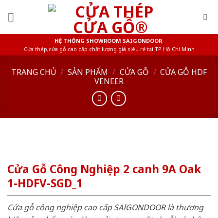
Skip
to
content
HỆ THỐNG SHOWROOM SAIGONDOOR
Cửa thép,cửa gỗ cao cấp chất lượng giá siêu rẻ tại TP Hồ Chí Minh
TRANG CHỦ
/
SẢN PHẨM
/
CỬA GỖ
/
CỬA GỖ HDF
VENEER
Cửa Gỗ Công Nghiệp 2 canh 9A Oak
1-HDFV-SGD_1
Cửa gỗ công nghiệp cao cấp SAIGONDOOR là thương