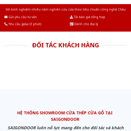
Với kinh nghiệm nhiêu năm nghiên cứu cửa theo tiêu chuẩn công nghệ Châu
Âu.Chúng tôi tự tin là nhà sản xuất & cung cấp hàng đầu tại Việt Nam!
Gửi yêu cầu tư vấn
Tải báo giá tổng hợp
Yêu cầu gọi lại (3 phút)
Dành cho đại lý
ĐỐI TÁC KHÁCH HÀNG
HỆ THỐNG SHOWROOM CỬA THÉP CỬA GỖ TẠI
SAIGONDOOR
SAIGONDOOR luôn nỗ lực mang đến cho đối tác và khách