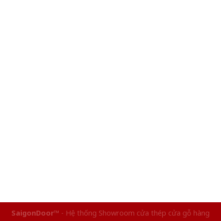
SaigonDoor™
- Hệ thống Showroom cửa thép cửa gỗ hàng