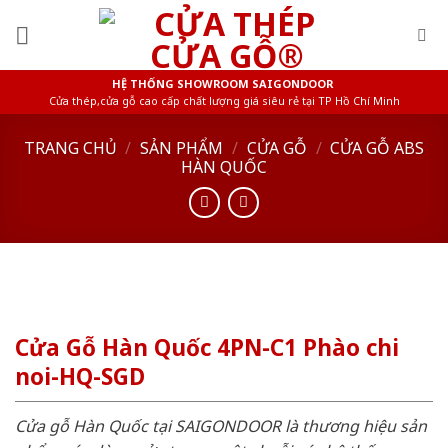
Skip
to
content
HỆ THỐNG SHOWROOM SAIGONDOOR
Cửa thép,cửa gỗ cao cấp chất lượng giá siêu rẻ tại TP Hồ Chí Minh
TRANG CHỦ
/
SẢN PHẨM
/
CỬA GỖ
/
CỬA GỖ ABS
HÀN QUỐC
Cửa Gỗ Hàn Quốc 4PN-C1 Phào chi
noi-HQ-SGD
Cửa gỗ Hàn Quốc tại SAIGONDOOR là thương hiệu sản