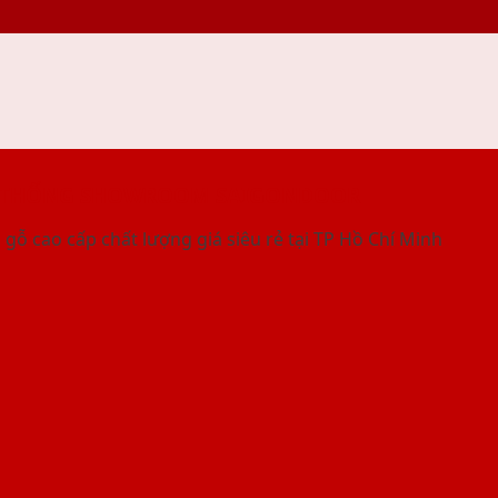
 THỐNG SHOWROOM SAIGONDOOR
gỗ cao cấp chất lượng giá siêu rẻ tại TP Hồ Chí Minh