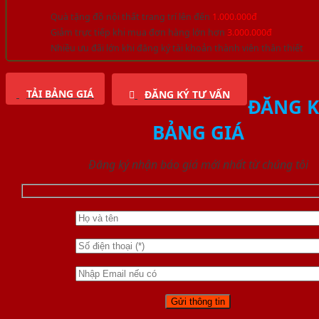
Quà tặng đồ nội thất trang trí lên đến
1.000.000đ
Giảm trực tiếp khi mua đơn hàng lớn hơn
3.000.000đ
Nhiều ưu đãi lớn khi đăng ký tài khoản thành viên thân thiết
TẢI BẢNG GIÁ
ĐĂNG KÝ TƯ VẤN
ĐĂNG K
BẢNG GIÁ
Đăng ký nhận báo giá mới nhất từ chúng tôi