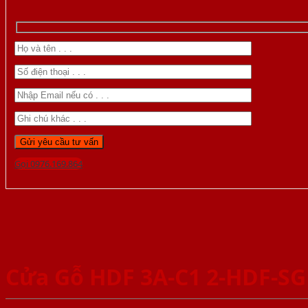
Gọi 0976.169.864
Cửa Gỗ HDF 3A-C1 2-HDF-S