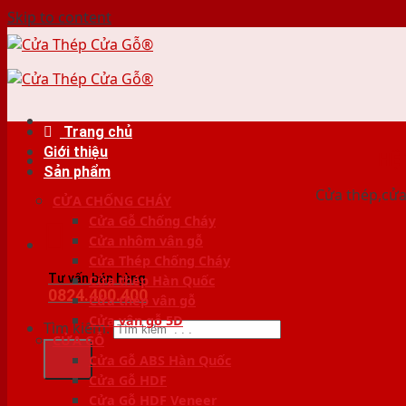
Skip to content
Trang chủ
Giới thiệu
HỆ
Sản phẩm
Cửa thép,cửa 
CỬA CHỐNG CHÁY
Cửa Gỗ Chống Cháy
Cửa nhôm vân gỗ
Cửa Thép Chống Cháy
Tư vấn bán hàng
Cửa thép Hàn Quốc
0824.400.400
Cửa thép vân gỗ
Cửa vân gỗ 5D
Tìm kiếm:
CỬA GỖ
Cửa Gỗ ABS Hàn Quốc
Cửa Gỗ HDF
Cửa Gỗ HDF Veneer