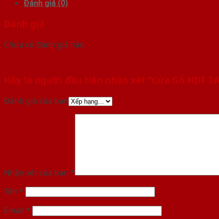
Đánh giá (0)
Đánh giá
Chưa có đánh giá nào.
Hãy là người đầu tiên nhận xét “Cửa Gỗ HDF 3
Đánh giá của bạn
Nhận xét của bạn
*
Tên
*
Email
*