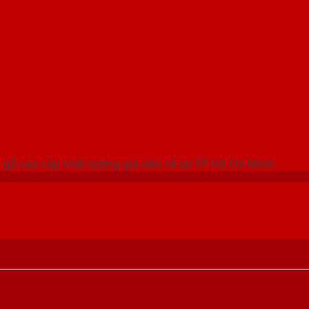
 THỐNG SHOWROOM SAIGONDOOR
gỗ cao cấp chất lượng giá siêu rẻ tại TP Hồ Chí Minh