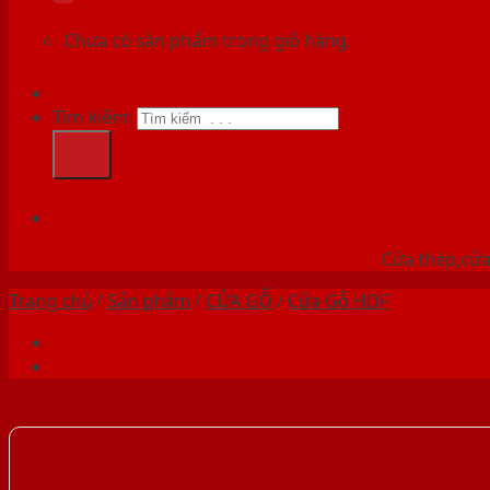
Chưa có sản phẩm trong giỏ hàng.
Tìm kiếm:
HỆ
Cửa thép,cửa 
Trang chủ
/
Sản phẩm
/
CỬA GỖ
/
Cửa Gỗ HDF