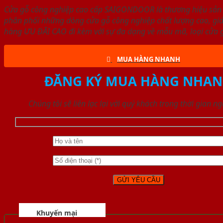
Cửa gỗ công nghiệp cao cấp SAIGONDOOR là thương hiệu sản
phân phối những dòng cửa gỗ công nghiệp chất lượng cao, gi
hàng ƯU ĐÃI CAO đi kèm với sự đa dạng về mẫu mã, loại cửa g
MUA HÀNG NHANH
ĐĂNG KÝ MUA HÀNG NHA
Chúng tôi sẽ liên lạc lại với quý khách trong thời gian n
Khuyến mại