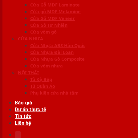
Cửa Gỗ MDF Laminate
Cửa gỗ MDF Melamine
Cửa Gỗ MDF Veneer
Cửa Gỗ Tự Nhiên
Cửa vòm gỗ
CỬA NHỰA
Cửa Nhựa ABS Hàn Quốc
Cửa Nhựa Đài Loan
Cửa Nhựa Gỗ Composite
Cửa vòm nhựa
NỘI THẤT
Tủ Kệ Bếp
Tủ Quần Áo
Phụ kiện cửa nhà tắm
Báo giá
Dự án thực tế
Tin tức
Liên hệ