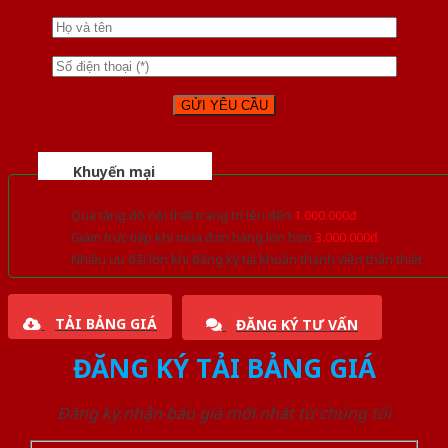
Khuyến mại
Quà tặng đồ nội thất trang trí lên đến
1.000.000đ
Giảm trực tiếp khi mua đơn hàng lớn hơn
3.000.000đ
Nhiều ưu đãi lớn khi đăng ký tài khoản thành viên thân thiết
TẢI BẢNG GIÁ
ĐĂNG KÝ TƯ VẤN
ĐĂNG KÝ TẢI BẢNG GIÁ
Đăng ký nhận báo giá mới nhất từ chúng tôi