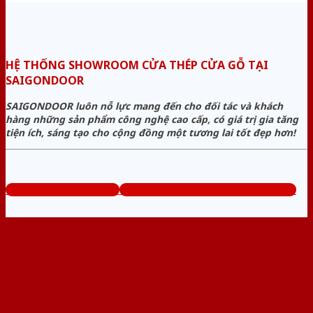
HỆ THỐNG SHOWROOM CỬA THÉP CỬA GỖ TẠI
SAIGONDOOR
SAIGONDOOR luôn nỗ lực mang đến cho đối tác và khách
hàng những sản phẩm công nghệ cao cấp, có giá trị gia tăng
tiện ích, sáng tạo cho cộng đồng một tương lai tốt đẹp hơn!
www.cuathepcuago.com
Tổng đài tư vấn miễn phí: 0824.400.400