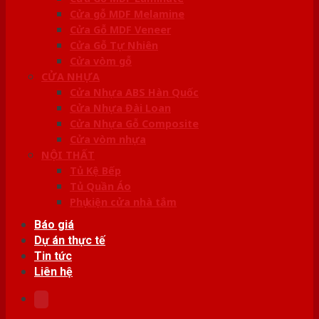
Cửa gỗ MDF Melamine
Cửa Gỗ MDF Veneer
Cửa Gỗ Tự Nhiên
Cửa vòm gỗ
CỬA NHỰA
Cửa Nhựa ABS Hàn Quốc
Cửa Nhựa Đài Loan
Cửa Nhựa Gỗ Composite
Cửa vòm nhựa
NỘI THẤT
Tủ Kệ Bếp
Tủ Quần Áo
Phụ kiện cửa nhà tắm
Báo giá
Dự án thực tế
Tin tức
Liên hệ