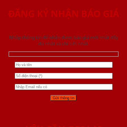
ĐĂNG KÝ NHẬN BÁO GIÁ
Nhập thông tin để nhận được báo giá mới nhât đầy
đủ nhất và chi tiết nhất.