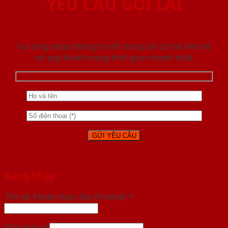
YÊU CẦU GỌI LẠI
Vui lòng nhập thông tin để chúng tôi có thể liên hệ
với quý khách trong thời gian nhanh nhất.
Đăng nhập
Tên tài khoản hoặc địa chỉ email
*
Mật khẩu
*