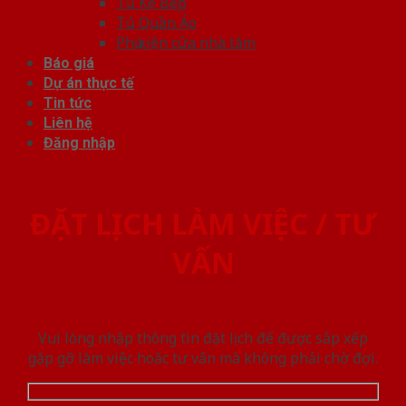
Tủ Kệ Bếp
Tủ Quần Áo
Phụ kiện cửa nhà tắm
Báo giá
Dự án thực tế
Tin tức
Liên hệ
Đăng nhập
ĐẶT LỊCH LÀM VIỆC / TƯ
VẤN
Vui lòng nhập thông tin đặt lịch để được sắp xếp
gặp gỡ làm việc hoăc tư vấn mà không phải chờ đợi.