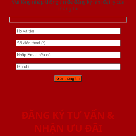
Vui lòng nhập thông tin để đăng ký làm đại lý của
chúng tôi
ĐĂNG KÝ TƯ VẤN &
NHẬN ƯU ĐÃI