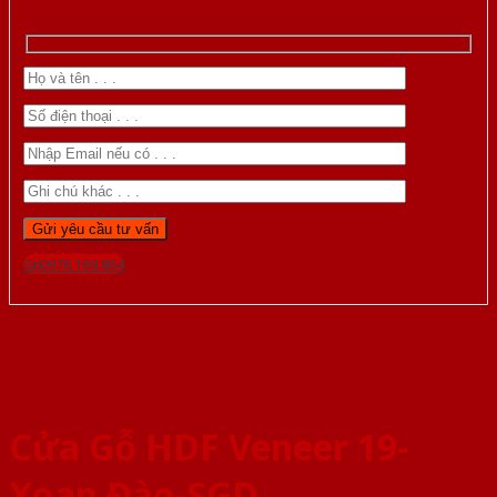
Gọi 0976.169.864
Cửa Gỗ HDF Veneer 19-
Xoan Đào-SGD