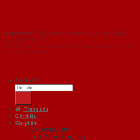
SaigonDoor™
- Hệ thống Showroom cửa thép cửa gỗ
hàng đầu Việt Nam
Copyright ⓒ 2016 – 2026 SaigonDoor™ - www.cuathepcuago.com | Đơn
vị chủ quản SaigonDoor
Tìm kiếm:
Trang chủ
Giới thiệu
Sản phẩm
CỬA CHỐNG CHÁY
Cửa Gỗ Chống Cháy