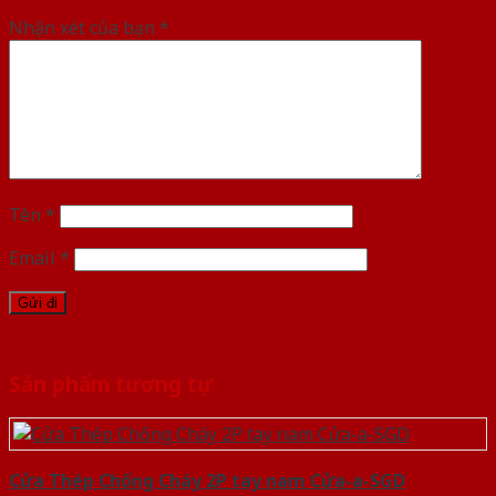
Nhận xét của bạn
*
Tên
*
Email
*
Sản phẩm tương tự
Cửa Thép Chống Cháy 2P tay nam Cửa-a-SGD