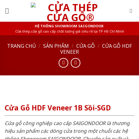
Skip
to
content
HỆ THỐNG SHOWROOM SAIGONDOOR
Cửa thép,cửa gỗ cao cấp chất lượng giá siêu rẻ tại TP Hồ Chí Minh
TRANG CHỦ
/
SẢN PHẨM
/
CỬA GỖ
/
CỬA GỖ HDF
VENEER
Cửa Gỗ HDF Veneer 1B Sồi-SGD
Cửa gỗ công nghiệp cao cấp SAIGONDOOR là thương
hiệu sản phẩm các dòng cửa trong một chuỗi các hệ
thống Showroom SAIGONDOOR. Chuyên sản xuất và