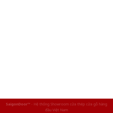
SaigonDoor™
- Hệ thống Showroom cửa thép cửa gỗ hàng
đầu Việt Nam