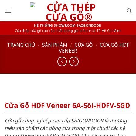
Skip
to
content
HỆ THỐNG SHOWROOM SAIGONDOOR
Cửa thép,cửa gỗ cao cấp chất lượng giá siêu rẻ tại TP Hồ Chí Minh
TRANG CHỦ
/
SẢN PHẨM
/
CỬA GỖ
/
CỬA GỖ HDF
VENEER
Cửa Gỗ HDF Veneer 6A-Sồi-HDFV-SGD
Cửa gỗ công nghiệp cao cấp SAIGONDOOR là thương
hiệu sản phẩm các dòng cửa trong một chuỗi các hệ
thống Showroom SAIGONDOOR. Chuyên sản xuất và