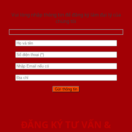
Vui lòng nhập thông tin để đăng ký làm đại lý của
chúng tôi
ĐĂNG KÝ TƯ VẤN &