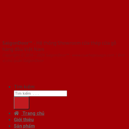
SaigonDoor™
- Hệ thống Showroom cửa thép cửa gỗ
hàng đầu Việt Nam
Copyright ⓒ 2016 – 2026 SaigonDoor™ - www.cuathepcuago.com | Đơn
vị chủ quản SaigonDoor
Tìm kiếm:
Trang chủ
Giới thiệu
Sản phẩm