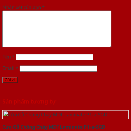
Nhận xét của bạn
*
Tên
*
Email
*
Sản phẩm tương tự
Cửa Gỗ Chống Cháy MDF Laminate P1-a-SGD