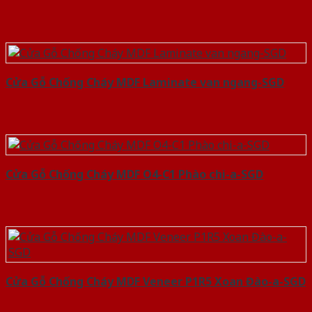
Cửa Gỗ Chống Cháy MDF Laminate van ngang-SGD
Cửa Gỗ Chống Cháy MDF O4-C1 Phào chi-a-SGD
Cửa Gỗ Chống Cháy MDF Veneer P1R5 Xoan Đào-a-SGD