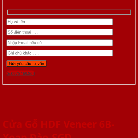
Gọi 0976.169.864
Cửa Gỗ HDF Veneer 6B-
Xoan Đào-SGD