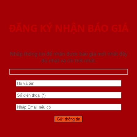
ĐĂNG KÝ NHẬN BÁO GIÁ
Nhập thông tin để nhận được báo giá mới nhât đầy
đủ nhất và chi tiết nhất.