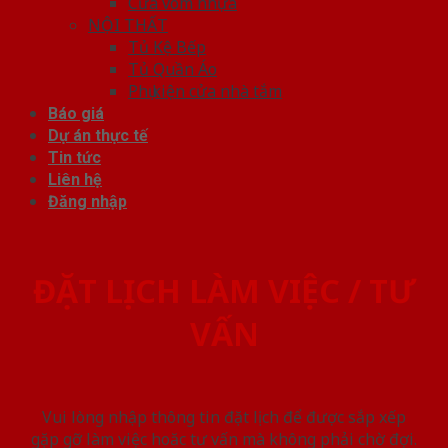
Cửa vòm nhựa
NỘI THẤT
Tủ Kệ Bếp
Tủ Quần Áo
Phụ kiện cửa nhà tắm
Báo giá
Dự án thực tế
Tin tức
Liên hệ
Đăng nhập
ĐẶT LỊCH LÀM VIỆC / TƯ
VẤN
Vui lòng nhập thông tin đặt lịch để được sắp xếp
gặp gỡ làm việc hoăc tư vấn mà không phải chờ đợi.