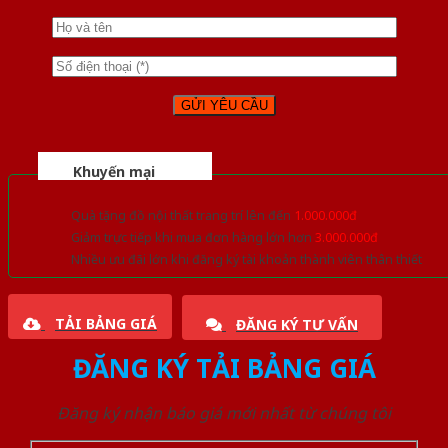
Khuyến mại
Quà tặng đồ nội thất trang trí lên đến
1.000.000đ
Giảm trực tiếp khi mua đơn hàng lớn hơn
3.000.000đ
Nhiều ưu đãi lớn khi đăng ký tài khoản thành viên thân thiết
TẢI BẢNG GIÁ
ĐĂNG KÝ TƯ VẤN
ĐĂNG KÝ TẢI BẢNG GIÁ
Đăng ký nhận báo giá mới nhất từ chúng tôi