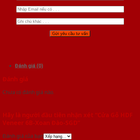
Đánh giá (0)
Đánh giá
Chưa có đánh giá nào.
Hãy là người đầu tiên nhận xét “Cửa Gỗ HDF
Veneer 6B-Xoan Đào-SGD”
Đánh giá của bạn