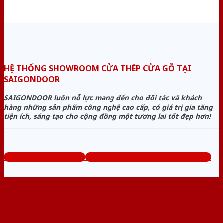
HỆ THỐNG SHOWROOM CỬA THÉP CỬA GỖ TẠI
SAIGONDOOR
SAIGONDOOR luôn nỗ lực mang đến cho đối tác và khách
hàng những sản phẩm công nghệ cao cấp, có giá trị gia tăng
tiện ích, sáng tạo cho cộng đồng một tương lai tốt đẹp hơn!
www.cuathepcuago.com
Tổng đài tư vấn miễn phí: 0824.400.400