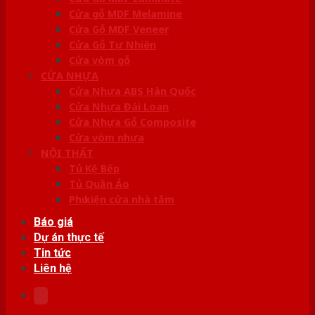
Cửa gỗ MDF Melamine
Cửa Gỗ MDF Veneer
Cửa Gỗ Tự Nhiên
Cửa vòm gỗ
CỬA NHỰA
Cửa Nhựa ABS Hàn Quốc
Cửa Nhựa Đài Loan
Cửa Nhựa Gỗ Composite
Cửa vòm nhựa
NỘI THẤT
Tủ Kệ Bếp
Tủ Quần Áo
Phụ kiện cửa nhà tắm
Báo giá
Dự án thực tế
Tin tức
Liên hệ