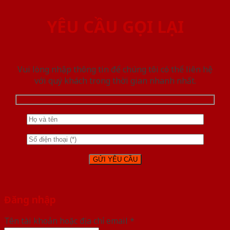
YÊU CẦU GỌI LẠI
Vui lòng nhập thông tin để chúng tôi có thể liên hệ
với quý khách trong thời gian nhanh nhất.
Đăng nhập
Tên tài khoản hoặc địa chỉ email
*