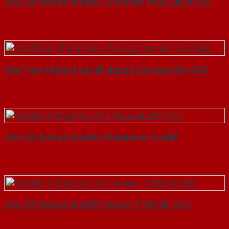
Cửa Gỗ Chống Cháy MDF Laminate P1R2 23029-SGD
Cửa Thép Chống Cháy 2P dung 2 tay nam Cửa-SGD
Cửa Gỗ Chống Cháy MDF Melamine P1-SGD
Cửa Gỗ Chống Cháy MDF Veneer P1G1 Sồi-SGD