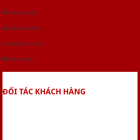
Âu.Chúng tôi tự tin là nhà sản xuất & cung cấp hàng đầu tại Việt Nam!
Gửi yêu cầu tư vấn
Tải báo giá tổng hợp
Yêu cầu gọi lại (3 phút)
Dành cho đại lý
ĐỐI TÁC KHÁCH HÀNG