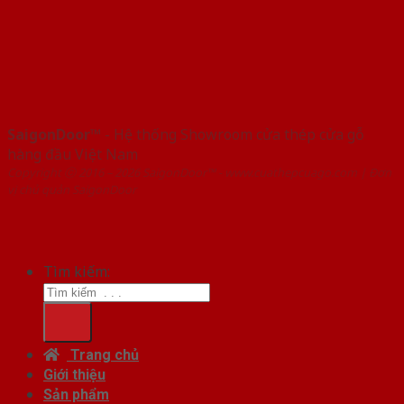
SaigonDoor™
- Hệ thống Showroom cửa thép cửa gỗ
hàng đầu Việt Nam
Copyright ⓒ 2016 – 2026 SaigonDoor™ - www.cuathepcuago.com | Đơn
vị chủ quản SaigonDoor
Tìm kiếm:
Trang chủ
Giới thiệu
Sản phẩm