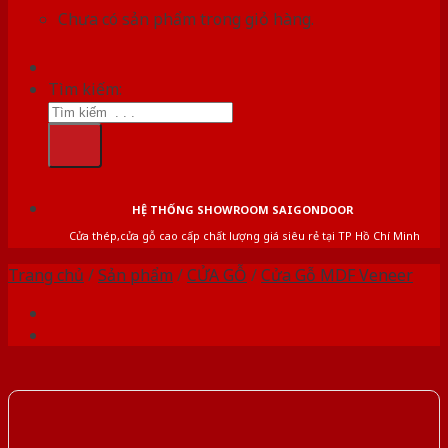
Chưa có sản phẩm trong giỏ hàng.
Tìm kiếm:
HỆ THỐNG SHOWROOM SAIGONDOOR
Cửa thép,cửa gỗ cao cấp chất lượng giá siêu rẻ tại TP Hồ Chí Minh
Trang chủ
/
Sản phẩm
/
CỬA GỖ
/
Cửa Gỗ MDF Veneer