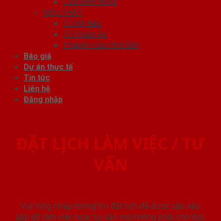
Cửa vòm nhựa
NỘI THẤT
Tủ Kệ Bếp
Tủ Quần Áo
Phụ kiện cửa nhà tắm
Báo giá
Dự án thực tế
Tin tức
Liên hệ
Đăng nhập
ĐẶT LỊCH LÀM VIỆC / TƯ
VẤN
Vui lòng nhập thông tin đặt lịch để được sắp xếp
gặp gỡ làm việc hoăc tư vấn mà không phải chờ đợi.