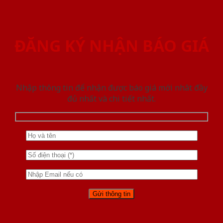
ĐĂNG KÝ NHẬN BÁO GIÁ
Nhập thông tin để nhận được báo giá mới nhât đầy
đủ nhất và chi tiết nhất.