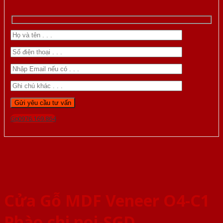
Gọi 0976.169.864
Cửa Gỗ MDF Veneer O4-C1
Phào chi noi-SGD