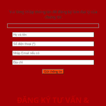
Vui lòng nhập thông tin để đăng ký làm đại lý của
chúng tôi
ĐĂNG KÝ TƯ VẤN &