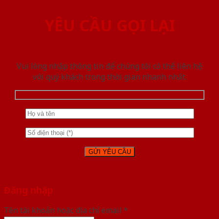
YÊU CẦU GỌI LẠI
Vui lòng nhập thông tin để chúng tôi có thể liên hệ
với quý khách trong thời gian nhanh nhất.
Đăng nhập
Tên tài khoản hoặc địa chỉ email
*