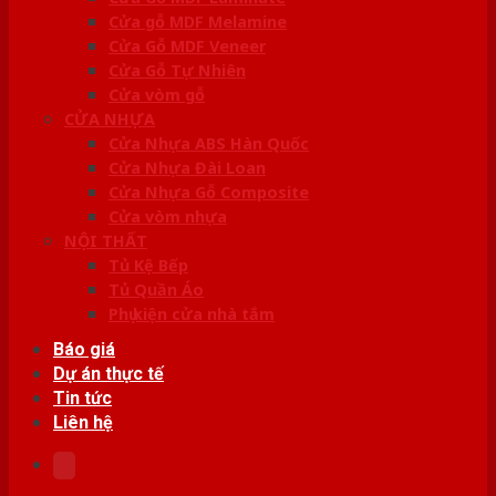
Cửa gỗ MDF Melamine
Cửa Gỗ MDF Veneer
Cửa Gỗ Tự Nhiên
Cửa vòm gỗ
CỬA NHỰA
Cửa Nhựa ABS Hàn Quốc
Cửa Nhựa Đài Loan
Cửa Nhựa Gỗ Composite
Cửa vòm nhựa
NỘI THẤT
Tủ Kệ Bếp
Tủ Quần Áo
Phụ kiện cửa nhà tắm
Báo giá
Dự án thực tế
Tin tức
Liên hệ