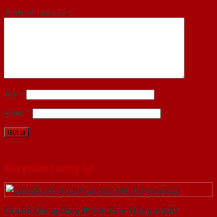
Nhận xét của bạn
*
Tên
*
Email
*
Sản phẩm tương tự
Cửa Gỗ Chống Cháy 2P Sơn Xám Trắng-a-SGD