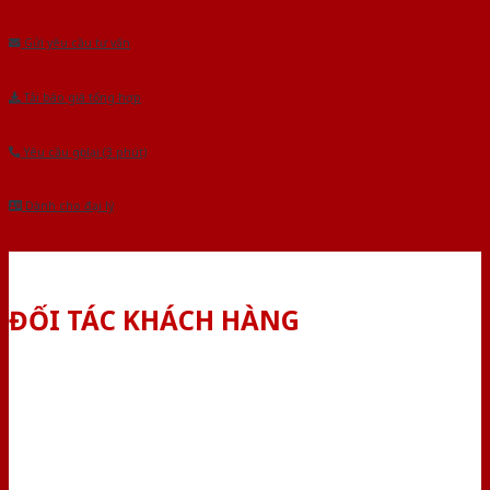
Âu.Chúng tôi tự tin là nhà sản xuất & cung cấp hàng đầu tại Việt Nam!
Gửi yêu cầu tư vấn
Tải báo giá tổng hợp
Yêu cầu gọi lại (3 phút)
Dành cho đại lý
ĐỐI TÁC KHÁCH HÀNG