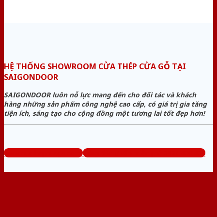
HỆ THỐNG SHOWROOM CỬA THÉP CỬA GỖ TẠI
SAIGONDOOR
SAIGONDOOR luôn nỗ lực mang đến cho đối tác và khách
hàng những sản phẩm công nghệ cao cấp, có giá trị gia tăng
tiện ích, sáng tạo cho cộng đồng một tương lai tốt đẹp hơn!
www.cuathepcuago.com
Tổng đài tư vấn miễn phí: 0824.400.400