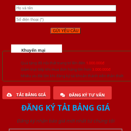
Khuyến mại
Quà tặng đồ nội thất trang trí lên đến
1.000.000đ
Giảm trực tiếp khi mua đơn hàng lớn hơn
3.000.000đ
Nhiều ưu đãi lớn khi đăng ký tài khoản thành viên thân thiết
TẢI BẢNG GIÁ
ĐĂNG KÝ TƯ VẤN
ĐĂNG KÝ TẢI BẢNG GIÁ
Đăng ký nhận báo giá mới nhất từ chúng tôi