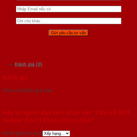
Đánh giá (0)
Đánh giá
Chưa có đánh giá nào.
Hãy là người đầu tiên nhận xét “Cửa Gỗ MDF
Veneer O4-C1 Phào chi noi-SGD”
Đánh giá của bạn