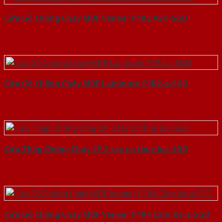
Cửa Gỗ Chống Cháy MDF Veneer P1R2 ASH-SGD
Cửa Gỗ Chống Cháy MDF Laminate P1R2-a-SGD
Cửa Thép Chống Cháy 2P 2 tay co thuy luc-SGD
Cửa Gỗ Chống Cháy MDF Veneer P1R4 Căm Xe-a-SGD