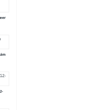
eer
Xám
2-