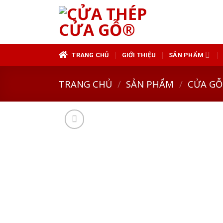
Skip
to
content
TRANG CHỦ
GIỚI THIỆU
SẢN PHẨM
TRANG CHỦ
/
SẢN PHẨM
/
CỬA GỖ