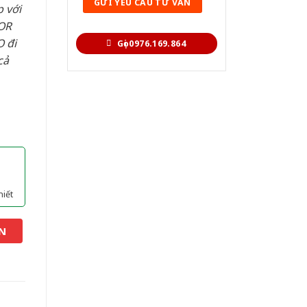
 với
OR
 đi
Gọi 0976.169.864
cả
hiết
N