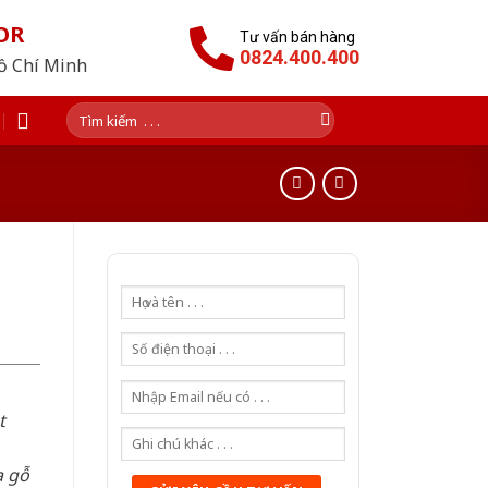
OR
Tư vấn bán hàng
0824.400.400
Hồ Chí Minh
Tìm
kiếm:
t
a gỗ