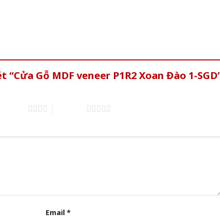
xét “Cửa Gỗ MDF veneer P1R2 Xoan Đào 1-SGD
of 5 stars
5 of 5 stars
Email
*