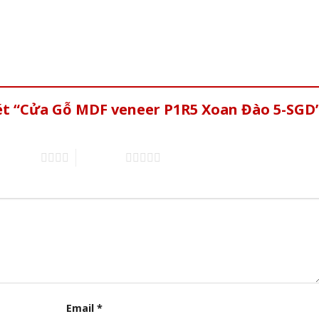
xét “Cửa Gỗ MDF veneer P1R5 Xoan Đào 5-SGD
of 5 stars
5 of 5 stars
Email
*