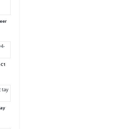
eer
-C1
tay