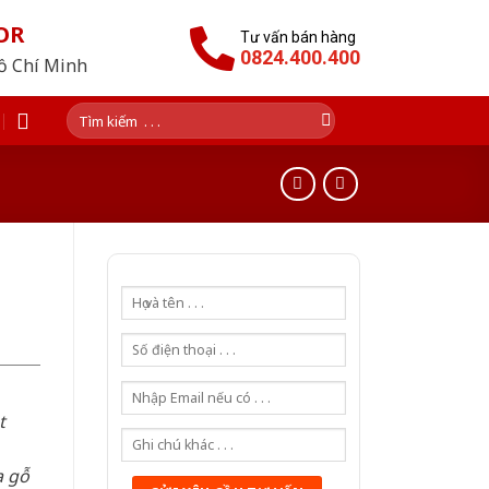
OR
Tư vấn bán hàng
0824.400.400
Hồ Chí Minh
Tìm
kiếm:
t
a gỗ