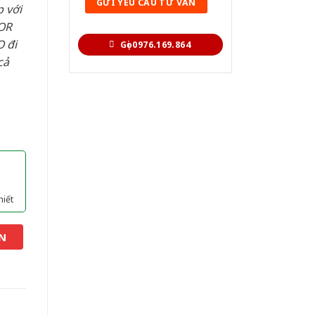
 với
OR
 đi
Gọi 0976.169.864
cả
hiết
N