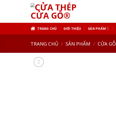
Skip
to
content
TRANG CHỦ
GIỚI THIỆU
SẢN PHẨM
TRANG CHỦ
/
SẢN PHẨM
/
CỬA GỖ