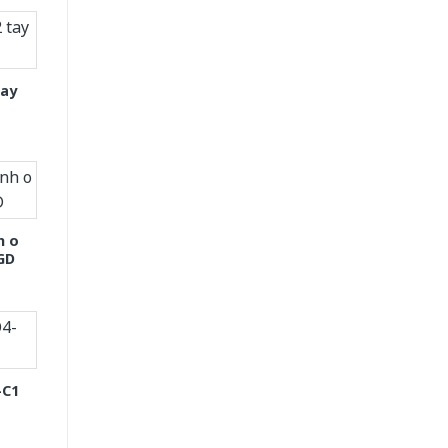
tay
h o
GD
-C1