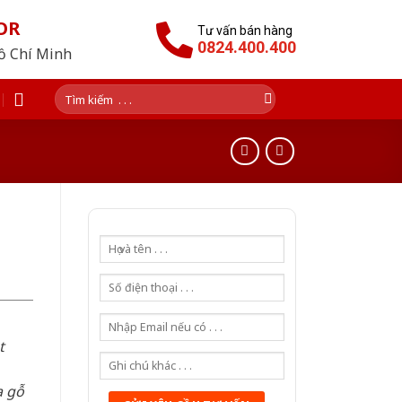
OR
Tư vấn bán hàng
0824.400.400
Hồ Chí Minh
Tìm
kiếm:
t
a gỗ