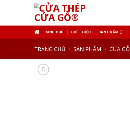
Skip
to
content
TRANG CHỦ
GIỚI THIỆU
SẢN PHẨM
TRANG CHỦ
/
SẢN PHẨM
/
CỬA GỖ