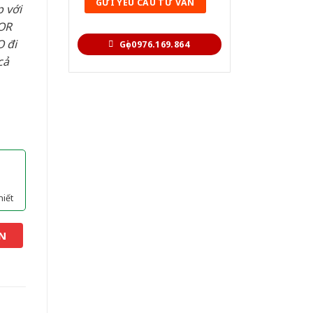
 với
OR
 đi
Gọi 0976.169.864
cả
hiết
N