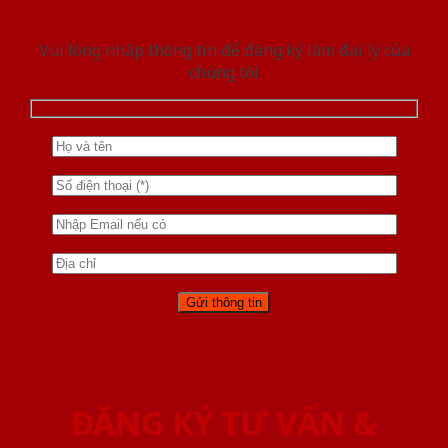
Vui lòng nhập thông tin để đăng ký làm đại lý của
chúng tôi
ĐĂNG KÝ TƯ VẤN &