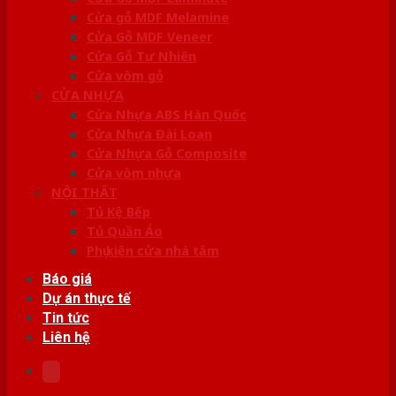
Cửa gỗ MDF Melamine
Cửa Gỗ MDF Veneer
Cửa Gỗ Tự Nhiên
Cửa vòm gỗ
CỬA NHỰA
Cửa Nhựa ABS Hàn Quốc
Cửa Nhựa Đài Loan
Cửa Nhựa Gỗ Composite
Cửa vòm nhựa
NỘI THẤT
Tủ Kệ Bếp
Tủ Quần Áo
Phụ kiện cửa nhà tắm
Báo giá
Dự án thực tế
Tin tức
Liên hệ