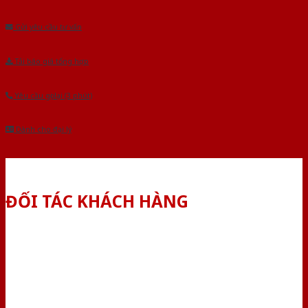
Âu.Chúng tôi tự tin là nhà sản xuất & cung cấp hàng đầu tại Việt Nam!
Gửi yêu cầu tư vấn
Tải báo giá tổng hợp
Yêu cầu gọi lại (3 phút)
Dành cho đại lý
ĐỐI TÁC KHÁCH HÀNG