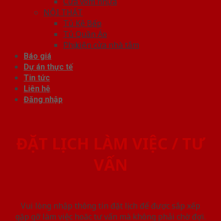
Cửa vòm nhựa
NỘI THẤT
Tủ Kệ Bếp
Tủ Quần Áo
Phụ kiện cửa nhà tắm
Báo giá
Dự án thực tế
Tin tức
Liên hệ
Đăng nhập
ĐẶT LỊCH LÀM VIỆC / TƯ
VẤN
Vui lòng nhập thông tin đặt lịch để được sắp xếp
gặp gỡ làm việc hoăc tư vấn mà không phải chờ đợi.