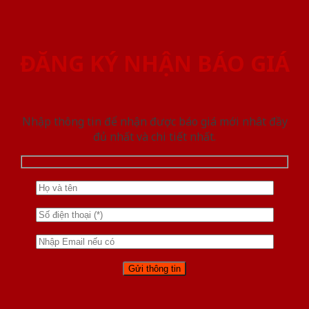
ĐĂNG KÝ NHẬN BÁO GIÁ
Nhập thông tin để nhận được báo giá mới nhât đầy
đủ nhất và chi tiết nhất.