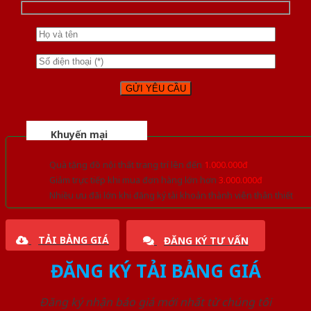
Khuyến mại
Quà tặng đồ nội thất trang trí lên đến
1.000.000đ
Giảm trực tiếp khi mua đơn hàng lớn hơn
3.000.000đ
Nhiều ưu đãi lớn khi đăng ký tài khoản thành viên thân thiết
TẢI BẢNG GIÁ
ĐĂNG KÝ TƯ VẤN
ĐĂNG KÝ TẢI BẢNG GIÁ
Đăng ký nhận báo giá mới nhất từ chúng tôi