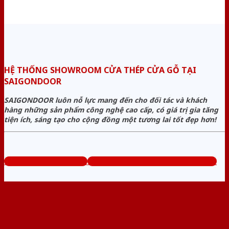
HỆ THỐNG SHOWROOM CỬA THÉP CỬA GỖ TẠI
SAIGONDOOR
SAIGONDOOR luôn nỗ lực mang đến cho đối tác và khách
hàng những sản phẩm công nghệ cao cấp, có giá trị gia tăng
tiện ích, sáng tạo cho cộng đồng một tương lai tốt đẹp hơn!
www.cuathepcuago.com
Tổng đài tư vấn miễn phí: 0824.400.400