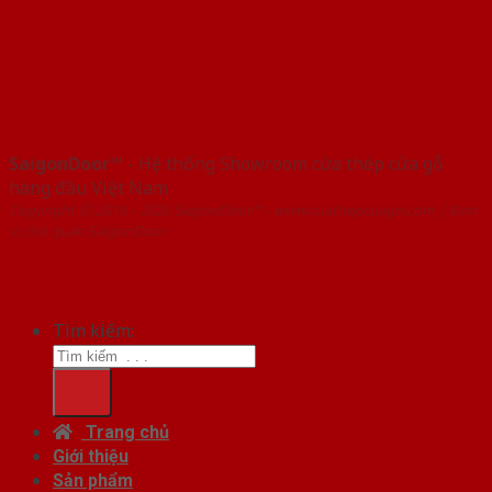
SaigonDoor™
- Hệ thống Showroom cửa thép cửa gỗ
hàng đầu Việt Nam
Copyright ⓒ 2016 – 2026 SaigonDoor™ - www.cuathepcuago.com | Đơn
vị chủ quản SaigonDoor
Tìm kiếm:
Trang chủ
Giới thiệu
Sản phẩm