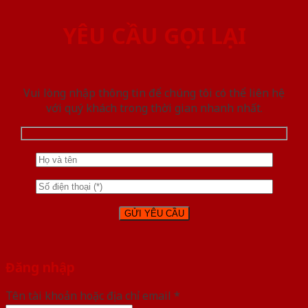
YÊU CẦU GỌI LẠI
Vui lòng nhập thông tin để chúng tôi có thể liên hệ
với quý khách trong thời gian nhanh nhất.
Đăng nhập
Tên tài khoản hoặc địa chỉ email
*