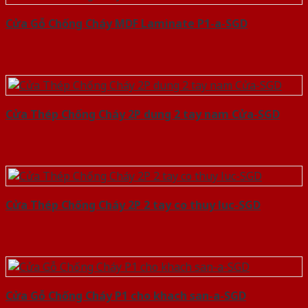
Cửa Gỗ Chống Cháy MDF Laminate P1-a-SGD
Cửa Thép Chống Cháy 2P dung 2 tay nam Cửa-SGD
Cửa Thép Chống Cháy 2P 2 tay co thuy luc-SGD
Cửa Gỗ Chống Cháy P1 cho khach san-a-SGD